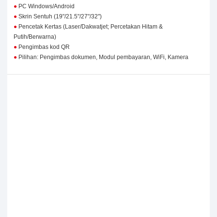
●
PC Windows/Android
●
Skrin Sentuh (19"/21.5"/27"/32")
●
Pencetak Kertas (Laser/Dakwatjet; Percetakan Hitam &
Putih/Berwarna)
●
Pengimbas kod QR
●
Pilihan: Pengimbas dokumen, Modul pembayaran, WiFi, Kamera