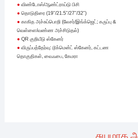
●
விண்டோஸ்/ஆண்ட்ராய்டு பிசி
●
தொடுதிரை (19"/21.5"/27"/32")
●
காகித அச்சுப்பொறி (லேசர்/இங்க்ஜெட்; கருப்பு &
வெள்ளை/வண்ண அச்சிடுதல்)
●
QR குறியீடு ஸ்கேனர்
●
விருப்பத்தேர்வு: டூக்மென்ட் ஸ்கேனர், கட்டண
தொகுதிகள், வைஃபை, கேமரா
சுயமாக அ