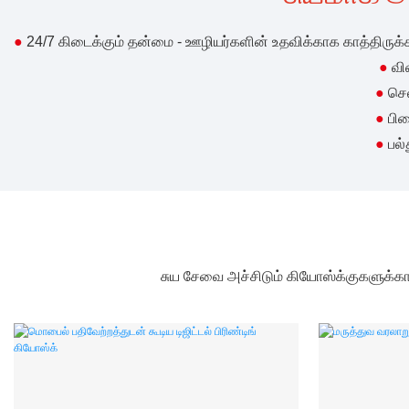
●
24/7 கிடைக்கும் தன்மை - ஊழியர்களின் உதவிக்காக காத்திரு
●
வி
●
செ
●
பிழ
●
பல்
சுய சேவை அச்சிடும் கியோஸ்க்குகளுக்