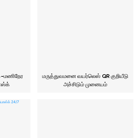
24-மணிநேர
மருத்துவமனை வயர்லெஸ் QR குறியீடு
ஸ்க்
அச்சிடும் முனையம்