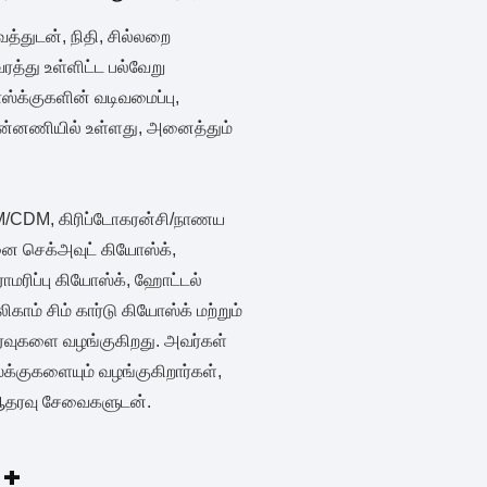
்துடன், நிதி, சில்லறை
த்து உள்ளிட்ட பல்வேறு
ஸ்க்குகளின் வடிவமைப்பு,
முன்னணியில் உள்ளது, அனைத்தும்
M/CDM, கிரிப்டோகரன்சி/நாணய
பனை செக்அவுட் கியோஸ்க்,
ாமரிப்பு கியோஸ்க், ஹோட்டல்
காம் சிம் கார்டு கியோஸ்க் மற்றும்
ர்வுகளை வழங்குகிறது. அவர்கள்
்க்குகளையும் வழங்குகிறார்கள்,
் ஆதரவு சேவைகளுடன்.
0
+