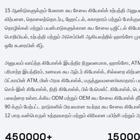
15 ஆண்டுகளுக்கும் மேலான சுய சேவை கியோஸ்க் உற்பத்தி அனுபவத
விற்பனை, தொலைத்தொடர்பு, ஹோட்டல், சுகாதாரம் மற்றும் போக்குவர
தொழில்கள் மற்றும் பயன்பாடுகளுக்கான சுய சேவை டிஜிட்டல் கியோ
பொறியியல், உற்பத்தி மற்றும் அசெம்பிளி ஆகியவற்றில் ஹாங்சோ 
ஒரே கூரையின் கீழ்.
அனுபவம் வாய்ந்த கியோஸ்க் இயந்திர நிறுவனமாக, ஹாங்சோ, AT
பரிமாற்ற இயந்திரம், உணவக சுய ஆர்டர் கியோஸ்க், சில்லறை விற்
பிட்காயின் ATM, மின்-அரசு கியோஸ்க், மருத்துவமனை/சுகாதாரப் பர
செக்-இன் கியோஸ்க், நிதி கியோஸ்க், பில் பேமென்ட் கியோஸ்க், டெலி
பலவற்றை உள்ளடக்கிய ODM மற்றும் OEM சுய சேவை கியோஸ்க் தீ
90 க்கும் மேற்பட்ட நாடுகளில் பிரபலமான உயர்தர சுய சேவை கியோஸ
12 மாத வன்பொருள் உத்தரவாதம் மற்றும் விரிவான பயிற்சி மற்றும
450000
+
1500