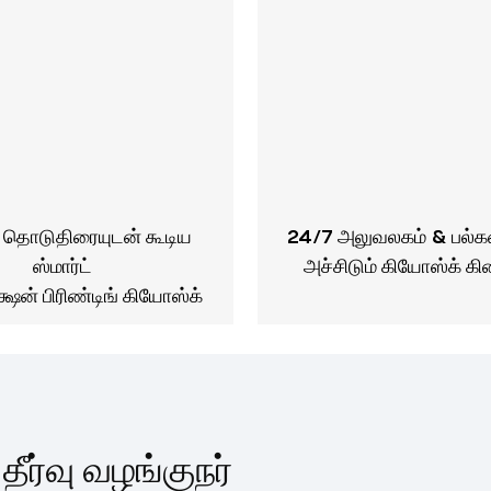
 தொடுதிரையுடன் கூடிய
24/7 அலுவலகம் & பல்
ஸ்மார்ட்
அச்சிடும் கியோஸ்க் கி
க்ஷன்
பிரிண்டிங் கியோஸ்க்
தீர்வு வழங்குநர்