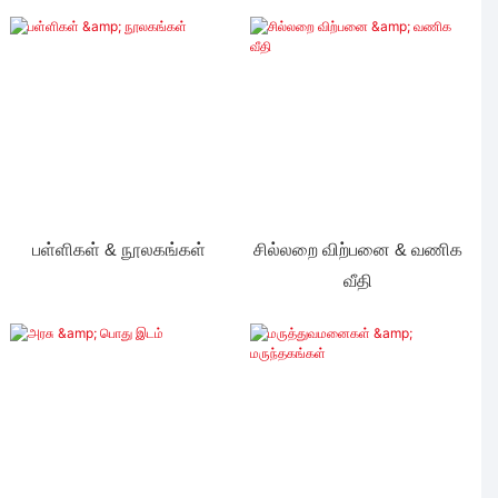
பள்ளிகள் & நூலகங்கள்
சில்லறை விற்பனை & வணிக
வீதி