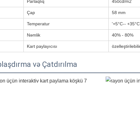
Parlaqlıq
450cd/m2
Çap
58 mm
Temperatur
'+5°C-- +35°C
Nəmlik
40% - 80%
Kart paylayıcısı
özelleştirilebili
laşdırma və Çatdırılma