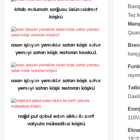
Baxı
kitab məlumatı sorğusu özünəxidmət
Tez M
köşkü
Mənş
Quan
asan işləyən yeməklər satan köşk səhər
Brend
yeməyi satan köşk restoran kiosku1
honç
Funk
rayon
asan işləyən yeməklər satan köşk səhər
yeməyi satan köşk restoran köşkü
Tətbi
Daxil
Enerj
nağd pul qəbul edən sikkə ilə zərif
110V
valyuta mübadiləsi köşkü
Ekra
19"/2