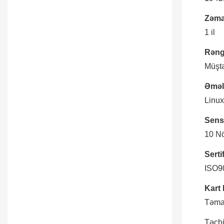
Zəma
1 il
Rəng
Müştə
Əməli
Linux
Sens
10 Nö
Serti
ISO9
Kart
Təmas
Təchi