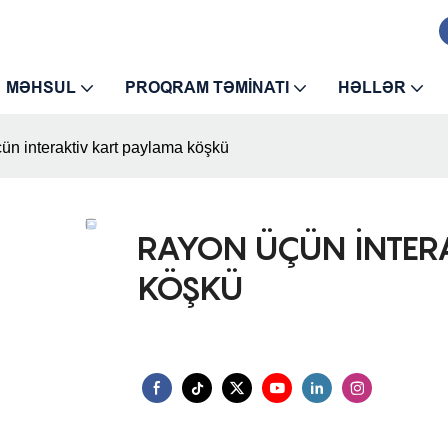
MƏHSUL
PROQRAM TƏMINATI
HƏLLƏR
ün interaktiv kart paylama köşkü
RAYON ÜÇÜN INTER
KÖŞKÜ