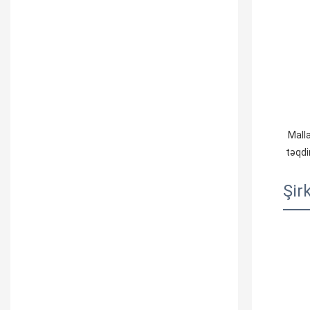
 Mallarınızın təhlükəsizliyini daha yaxşı təmin etmək üçün peşəkar, ekoloji cəhətdən təmiz, rahat və səmərəli qablaşdırma xidmətləri 
təqdi
Şirk