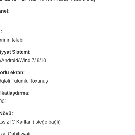
nət:
:
rinin tələbi
yyat Sistemi:
/Android/Wind 7/ 8/10
orlu ekran:
qtəli Tutumlu Toxunuş
fikatlaşdırma:
001
 Növü:
sız IC Kartları (İsteğe bağlı)
zat Qabiliyyəti