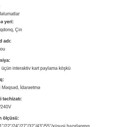
ş
əlumatlar
ə yeri:
qdonq, Çin
 adı:
jou
siya:
 üçün interaktiv kart paylama köşkü
q:
i Məqsəd, İdarəetmə
i təchizatı:
/240V
n ölçüsü:
1"/22"/24"/27"/32"/43''/55''/xüsusi hazırlanmış