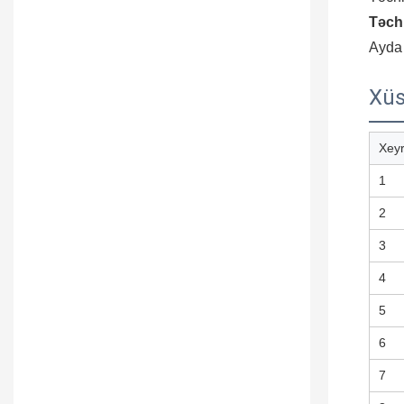
Təchi
Ayda 
Xüs
Xeyr
1
2
3
4
5
6
7