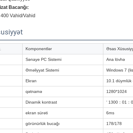
zat Bacarığı:
400 Vahid/Vahid
usiyyət
.
Komponentlər
Əsas Xüsusiyy
Sənaye PC Sistemi
Ana lövhə
Əməliyyat Sistemi
Windows 7 (lis
Ekran
10.1 düymlük 
qətnamə
1280*1024
Dinamik kontrast
‘ 1300：01：
ekran sürəti
6ms
görünürlük bucağı
178/178