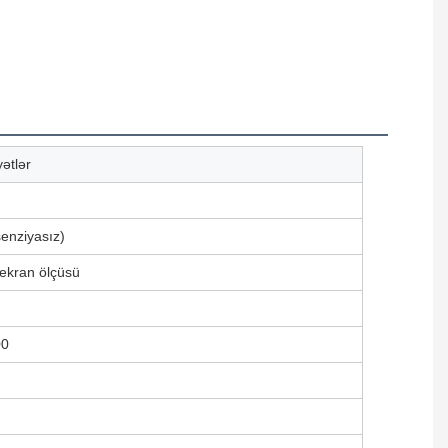
ətlər
enziyasız)
ekran ölçüsü
00