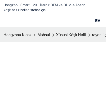
Hongzhou Smart - 20+ İllərdir OEM və ODM-ə Aparıcı
köşk hazır həllər istehsalçısı
EV
Hongzhou Kiosk
Məhsul
Xüsusi Köşk Həlli
rayon üç