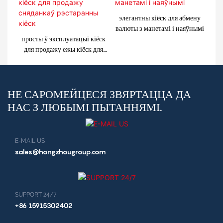
элегантны кіёск для абмену
валюты з манетамі і наяўнымі
просты ў эксплуатацыі кіёск
для продажу ежы кіёск для
продажу сняданкаў
рэстаранны кіёск
НЕ САРОМЕЙЦЕСЯ ЗВЯРТАЦЦА ДА
НАС З ЛЮБЫМІ ПЫТАННЯМІ.
E-MAIL US
sales@hongzhougroup.com
SUPPORT 24/7
+86 15915302402