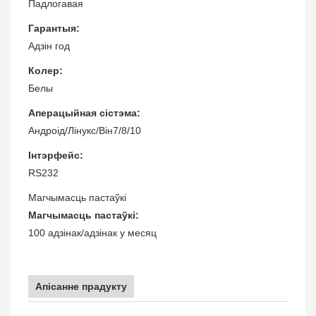
Падлогавая
Гарантыя:
Адзін год
Колер:
Белы
Аперацыйная сістэма:
Андроід/Лінукс/Він7/8/10
Інтэрфейс:
RS232
Магчымасць пастаўкі
Магчымасць пастаўкі:
100 адзінак/адзінак у месяц
Апісанне прадукту