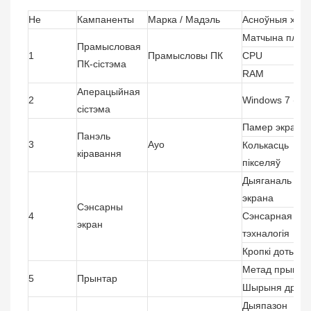
Не
Кампаненты
Марка / Мадэль
Асноўныя хара
Матчына плат
Прамысловая
1
Прамысловы ПК
CPU
ПК-сістэма
RAM
Аперацыйная
2
Windows 7 (без 
сістэма
Памер экрана
Панэль
3
Ауо
Колькасць
кіравання
пікселяў
Дыяганаль
экрана
Сэнсарны
4
Сэнсарная
экран
тэхналогія
Кропкі дотыку
Метад прынта
5
Прынтар
Шырыня друку
Дыяпазон