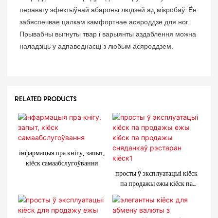
перавагу эфектыўнай абароны людзей ад мікробаў. Ён
забяспечвае цалкам камфортнае асяроддзе для ног.
Прывабны выгнуты твар і варыянты аздаблення можна
наладзіць у адпаведнасці з любым асяроддзем.
RELATED PRODUCTS
інфармацыя пра кнігу, запыт,
кіёск самаабслугоўвання
просты ў эксплуатацыі кіёск
па продажы ежы кіёск па
продажы сняданкаў рэстаран
кіёск1