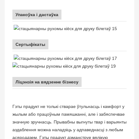
Упакоўка і дастаўка
Сертыфікаты
Ліцэнзія на вядзенне бізнесу
Гэты прадукт не толькі стварае ўтульнасць і камфорт у
жылым або працоўным памяшканні, але і забяспечвае
значную зручнасць. Прывабны выгнуты твар і варыянты
аздаблення можна наладзіць у адпаведнасці з любым
асяроддзем. Гэты прадукт дэманструе вялікую