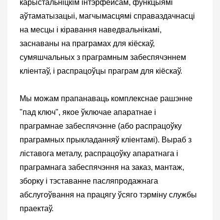
карыстальніцкім інтэрфейсам, функцыямі
аўтаматызацыі, магчымасцямі справаздачнасці
на месцы і кіравання наведвальнікамі,
заснаваны на праграмах для кіёскаў,
сумяшчальных з праграмным забеспячэннем
кліентаў, і распрацоўцы праграм для кіёскаў.
Мы можам прапанаваць комплекснае рашэнне
"пад ключ", якое ўключае апаратнае і
праграмнае забеспячэнне (або распрацоўку
праграмных прыкладанняў кліентамі). Выраб з
ліставога металу, распрацоўку апаратнага і
праграмнага забеспячэння на заказ, мантаж,
зборку і тэставанне пасляпродажнага
абслугоўвання на працягу ўсяго тэрміну службы
праектаў.