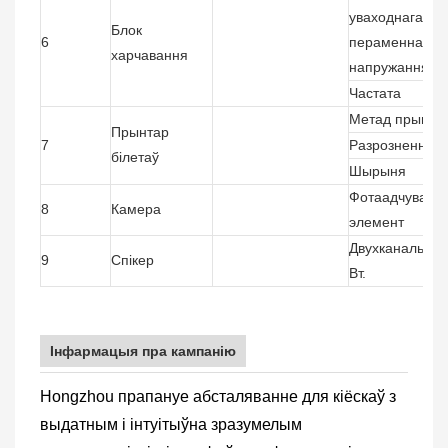
уваходнага
Блок
6
пераменнага
харчавання
напружання
Частата
Метад прынта
Прынтар
7
Разрозненне
білетаў
Шырыня
Фотаадчуваль
8
Камера
элемент
Двухканальныя 
9
Спікер
Вт.
Інфармацыя пра кампанію
Hongzhou прапануе абсталяванне для кіёскаў з
выдатным і інтуітыўна зразумелым