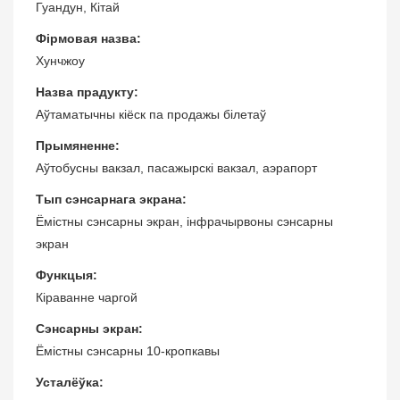
Гуандун, Кітай
Фірмовая назва:
Хунчжоу
Назва прадукту:
Аўтаматычны кіёск па продажы білетаў
Прымяненне:
Аўтобусны вакзал, пасажырскі вакзал, аэрапорт
Тып сэнсарнага экрана:
Ёмістны сэнсарны экран, інфрачырвоны сэнсарны
экран
Функцыя:
Кіраванне чаргой
Сэнсарны экран:
Ёмістны сэнсарны 10-кропкавы
Усталёўка: