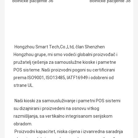
Hongzhou Smart Tech,Co.,Ltd, član Shenzhen 
Hongzhou grupe, mi smo vodeći globalni proizvođač i 
pružatelj rješenja za samouslužne kioske i pametne 
POS sisteme. Naši proizvodni pogoni su certificirani 
prema ISO9001, ISO13485, IATF16949 i odobreni od 
strane UL.
 Naši kioski za samousluživanje i pametni POS sistemi 
su dizajnirani i proizvedeni na osnovu vitkog 
razmišljanja, sa vertikalno integrisanom serijskom 
obradom.
 Proizvodni kapacitet, niska cijena i izvanredna saradnja 