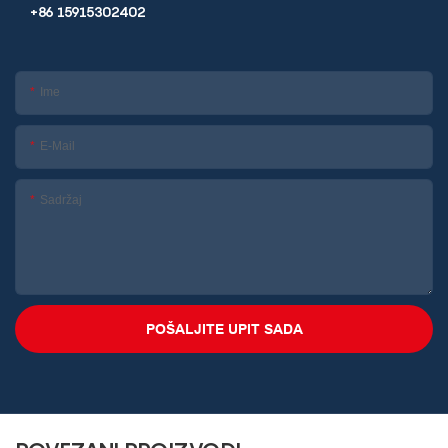
+86 15915302402
Ime
E-Mail
Sadržaj
POŠALJITE UPIT SADA