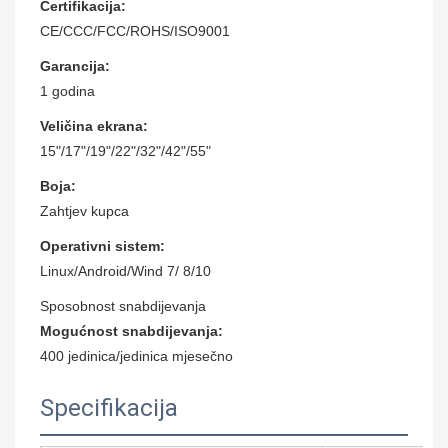
Certifikacija:
CE/CCC/FCC/ROHS/ISO9001
Garancija:
1 godina
Veličina ekrana:
15"/17"/19"/22"/32"/42"/55"
Boja:
Zahtjev kupca
Operativni sistem:
Linux/Android/Wind 7/ 8/10
Sposobnost snabdijevanja
Mogućnost snabdijevanja:
400 jedinica/jedinica mjesečno
Specifikacija