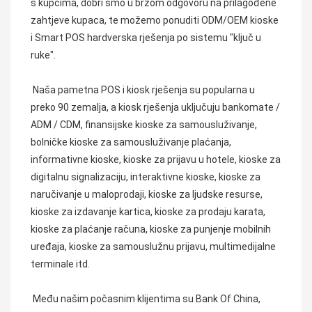
s kupcima, dobri smo u brzom odgovoru na prilagođene 
zahtjeve kupaca, te možemo ponuditi ODM/OEM kioske 
i Smart POS hardverska rješenja po sistemu "ključ u 
ruke".
Naša pametna POS i kiosk rješenja su popularna u 
preko 90 zemalja, a kiosk rješenja uključuju bankomate / 
ADM / CDM, finansijske kioske za samousluživanje, 
bolničke kioske za samousluživanje plaćanja, 
informativne kioske, kioske za prijavu u hotele, kioske za 
digitalnu signalizaciju, interaktivne kioske, kioske za 
naručivanje u maloprodaji, kioske za ljudske resurse, 
kioske za izdavanje kartica, kioske za prodaju karata, 
kioske za plaćanje računa, kioske za punjenje mobilnih 
uređaja, kioske za samouslužnu prijavu, multimedijalne 
terminale itd.
 Među našim počasnim klijentima su Bank Of China, 