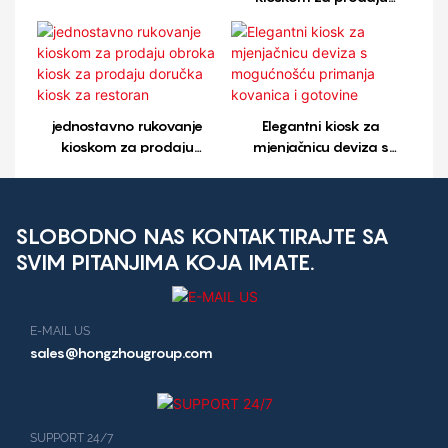
obroka kiosk za prodaju
doručka restoran kiosk1
jednostavno rukovanje
Elegantni kiosk za
kioskom za prodaju
mjenjačnicu deviza s
obroka kiosk za prodaju
mogućnošću primanja
doručka kiosk za restoran
kovanica i gotovine
SLOBODNO NAS KONTAKTIRAJTE SA
SVIM PITANJIMA KOJA IMATE.
E-MAIL US
sales@hongzhougroup.com
SUPPORT 24/7