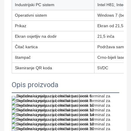
Industrijski PC sistem
Intel H81; Integri
Operativni sistem
Windows 7 (bez li
Prikaz
Ekran od 21,5 inč
Ekran osjetljiv na dodir
21,5 inča
Čitač kartica
Podržava samo čita
štampač
Crno-bijeli lasers
Skeniranje QR koda
5VDC
Opis proizvoda