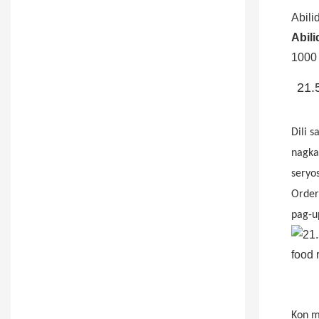
Abili
Abil
1000 
21.
Dili 
nagka
seryo
Order
pag-u
Kon m