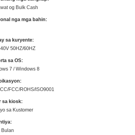
wat og Bulk Cash
onal nga mga bahin:
ay sa kuryente:
240V 50HZ/60HZ
rta sa OS:
ows 7 / Windows 8
pikasyon:
CC/FCC/ROHS/ISO9001
 sa kiosk:
yo sa Kustomer
tiya:
 Bulan