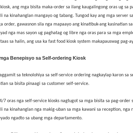
kiosk, ang mga bisita maka-order sa ilang kaugalingong oras ug sa pa
ili na kinahanglan mangayo og tabang. Tungod kay ang mga server sa
a order, gawasnon sila nga mapaayo ang kinatibuk-ang kasinatian s
yad nga mas sayon ​​ug paghatag og libre nga oras para sa mga em
taas sa halin, ang usa ka fast food kiosk system makapauswag pag-a
mga Benepisyo sa Self-ordering Kiosk
aggamit sa teknolohiya sa self-service ordering nagkaylap karon sa s
tian sa bisita pinaagi sa customer self-service.
/7 oras nga self-service kiosks nagtugot sa mga bisita sa pag-order 
ili na kinahanglan nga makig-uban sa mga kawani sa reception, nga n
yado ngadto sa ubang mga departamento.