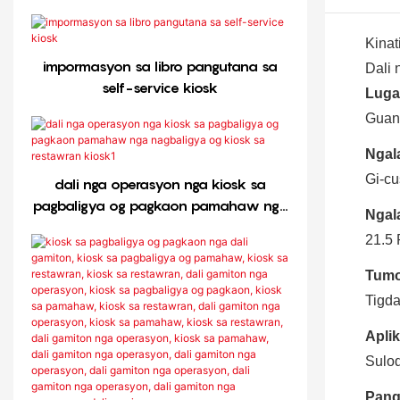
Kinat
impormasyon sa libro pangutana sa
Dali 
self-service kiosk
Luga
Guan
Ngal
Gi-cu
dali nga operasyon nga kiosk sa
pagbaligya og pagkaon pamahaw nga
Ngal
nagbaligya og kiosk sa restawran
21.5 
kiosk1
Tumo
Tigda
Apli
Sulod
Pang