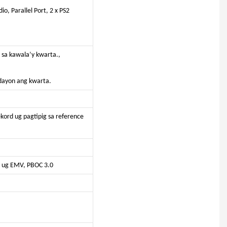
o, Parallel Port, 2 x PS2
 sa kawala’y kwarta.,
dayon ang kwarta.
ord ug pagtipig sa reference
O ug EMV, PBOC 3.0