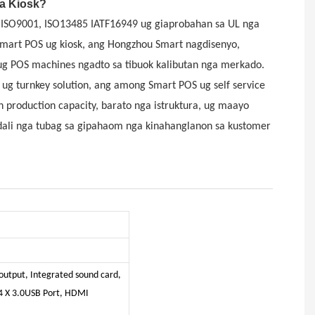
a Kiosk?
 ISO9001, ISO13485 IATF16949 ug giaprobahan sa UL nga
 Smart POS ug kiosk, ang Hongzhou Smart nagdisenyo,
 ug POS machines ngadto sa tibuok kalibutan nga merkado.
 ug turnkey solution, ang among Smart POS ug self service
h production capacity, barato nga istruktura, ug maayo
dali nga tubag sa gipahaom nga kinahanglanon sa kustomer
utput, Integrated sound card,
 4 X 3.0USB Port, HDMI