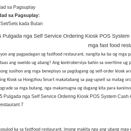
dad sa Pagsuplay
idad sa Pagsuplay:
Set/Sets kada Bulan
5 Pulgada nga Self Service Ordering Kiosk POS System
mga fast food rest
sayon ​​ang pagpadagan og fastfood restaurant, nangita ka ba og mga
taas ang sweldo ug abang? Ang kontrobersiya bahin sa overtime ug 
song susihon ang mga benepisyo sa pagdugang og self-order kiosk ar
ing Kiosk sa Hongzhou Smart makatabang sa pag-upsell sa matag orde
pgrade sa mga butang, nga makamugna og dugang kita para kanimo 
osulod ka sa fastfood restaurant, imong makita nga ang ubang mga re