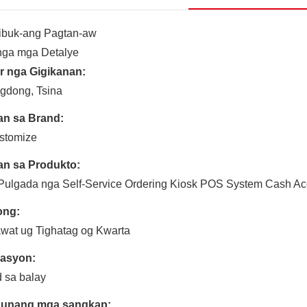
ibuk-ang Pagtan-aw
nga mga Detalye
r nga Gigikanan:
gdong, Tsina
an sa Brand:
stomize
an sa Produkto:
Pulgada nga Self-Service Ordering Kiosk POS System Cash Ac
ng:
wat ug Tighatag og Kwarta
kasyon:
 sa balay
unang mga sangkap: