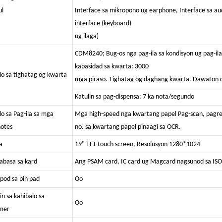
ul
Interface sa mikropono ug earphone, Interface sa audi
interface (keyboard)
ug ilaga)
CDM8240; Bug-os nga pag-ila sa kondisyon ug pag-ila
kapasidad sa kwarta: 3000
o sa tighatag og kwarta
mga piraso. Tighatag og daghang kwarta. Dawaton 
Katulin sa pag-dispensa: 7 ka nota/segundo
o sa Pag-ila sa mga
Mga high-speed nga kwartang papel Pag-scan, pagrek
otes
no. sa kwartang papel pinaagi sa OCR.
a
19" TFT touch screen, Resolusyon 1280*1024
basa sa kard
Ang PSAM card, IC card ug Magcard nagsunod sa IS
ipod sa pin pad
Oo
in sa kahibalo sa
Oo
mer