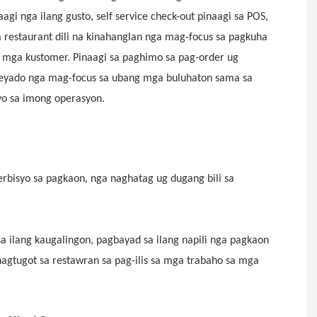
agi nga ilang gusto, self service check-out pinaagi sa POS,
 restaurant dili na kinahanglan nga mag-focus sa pagkuha
a mga kustomer. Pinaagi sa paghimo sa pag-order ug
pleyado nga mag-focus sa ubang mga buluhaton sama sa
yo sa imong operasyon.
erbisyo sa pagkaon, nga naghatag ug dugang bili sa
sa ilang kaugalingon, pagbayad sa ilang napili nga pagkaon
agtugot sa restawran sa pag-ilis sa mga trabaho sa mga