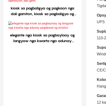
Tigda
kiosk sa pagbaligya og pagkaon nga
dali gamiton, kiosk sa pagbaligya og
Opsy
pamahaw, kiosk sa restawran, kiosk
UPS
sa restawran, dali gamiton nga
operasyon, kiosk sa pagbaligya og
Supl
elegante nga kiosk sa pagbayloay og
pagkaon, kiosk sa pamahaw, kiosk sa
110-
langyaw nga kwarta nga adunay
restawran, dali gamiton nga
pagdawat og sinsilyo
operasyon, kiosk sa pamahaw, kiosk
Supo
sa restawran, dali gamiton nga
Wind
operasyon, kiosk sa pamahaw, dali
Serti
gamiton nga operasyon, dali gamiton
nga operasyon, dali gamiton nga
CE/C
operasyon, dali gamiton nga
Kolor
operasyon, dali gamiton nga
Hang
operasyon, dali gami
Garan
12 ka