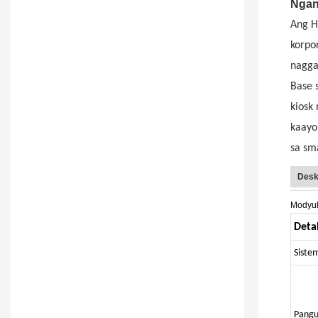
Ngan
Ang H
korpo
nagga
Base 
kiosk
kaayo
sa sm
Desk
Modyu
Deta
Siste
Pangu