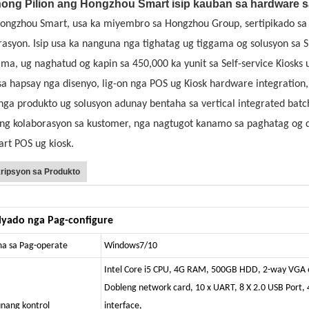
ong Pilion ang Hongzhou Smart isip kauban sa hardware s
ongzhou Smart, usa ka miyembro sa Hongzhou Group, sertipikado sa
rasyon. Isip usa ka nanguna nga tighatag ug tiggama og solusyon sa
ma, ug naghatud og kapin sa 450,000 ka yunit sa Self-service Kiosks
sa hapsay nga disenyo, lig-on nga POS ug Kiosk hardware integration,
 nga produkto ug solusyon adunay bentaha sa vertical integrated batc
ng kolaborasyon sa kustomer, nga nagtugot kanamo sa paghatag og 
art POS ug kiosk.
ripsyon sa Produkto
l
lyado nga Pag-configure
ma sa Pag-operate
Windows7/10
Intel Core i5 CPU, 4G RAM, 500GB HDD, 2-way VGA o
Dobleng network card, 10 x UART, 8 X 2.0 USB Port,
nang kontrol
interface,