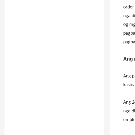
order 
nga d
og mg
pagba
pagpa
Ang 
Ang p
kasina
Ang 24
nga d
emple