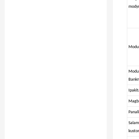
mody
Modul
Modul
Bankn
Ipakit
Magba
Panal
Salam
kusto