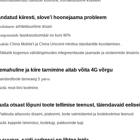
Automatiseeritud hallituse tootmine, esmaklassiline kvaliteet
ndatud kiiresti, slove'i hoonejaama probleem
dulaarne
arhitektuuriline disain
omponentide
taaskasutusmäär on kuni 90%
aleda
China Mobile'i ja China Unicomi minitoa standardite koostamises.
Rikkalik kogemus välistingimustes integreeritavate jaamade ja süsteemide disainis
mahuline ja kiire tarnimine aitab võita 4G võrgu
tandardtoote tarneaeg 5
päeva
ielik
mod-liini tootmine
da otsast lõpuni toote tellimise teenust, täiendavaid eelise
Pakkuda allavoolu disaini, platvormi, toote valmistamist ja tootetootmise teenust
ielik
kappide lahendus, tootetugi, pakkumiste tugi
 suurus, saidi aadressi on lihtne leida