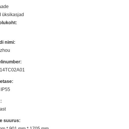
aade
d üksikasjad
olukoht:
i nimi:
zhou
linumber:
14TC02A01
etase:
 IP55
:
ast
e suurus:
mm * 901 mm * 1705 mm