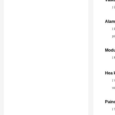
l
Alam
l
pä
Modul
l
Hea 
l
va
Pain
l