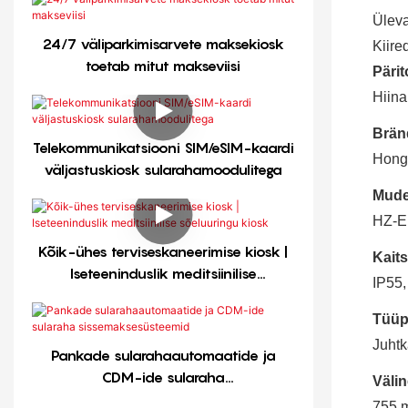
Ülev
24/7 väliparkimisarvete maksekiosk
Kiire
toetab mitut makseviisi
Pärit
Hiina
Bränd
Telekommunikatsiooni SIM/eSIM-kaardi
Hong
väljastuskiosk sularahamoodulitega
Mude
HZ-E
Kõik-ühes terviseskaneerimise kiosk |
Kaits
Iseteeninduslik meditsiinilise
IP55,
sõeluuringu kiosk
Tüüp
Juhtk
Pankade sularahaautomaatide ja
CDM-ide sularaha
Välin
sissemaksesüsteemid
755 