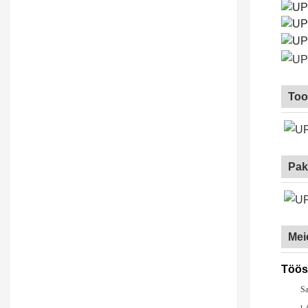
Too
Pak
Mei
Töös
S