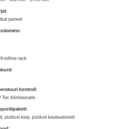
jal:
itud paneel
ndamine:
9-tolline rack
ukord:
ratuuri kontroll:
 Tec kliimaseade
spordipakett:
d, puidust karp, puidust kaubaalused
ood: