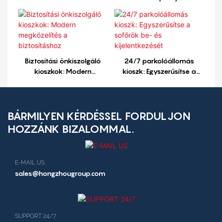
kártyanyomtatáshoz
önkiszolgáló kioszk oldalra
szerelt A4-es
nyomtatóval
Biztosítási önkiszolgáló
24/7 parkolóállomás
kioszkok: Modern
kioszk: Egyszerűsítse a
megközelítés a
sofőrök be- és
biztosításhoz
kijelentkezését
BÁRMILYEN KÉRDÉSSEL FORDULJON
HOZZÁNK BIZALOMMAL.
E-MAIL US
sales@hongzhougroup.com
SUPPORT 24/7