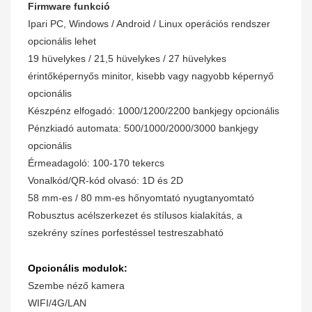
Firmware funkció
Ipari PC, Windows / Android / Linux operációs rendszer
opcionális lehet
19 hüvelykes / 21,5 hüvelykes / 27 hüvelykes
érintőképernyős minitor, kisebb vagy nagyobb képernyő
opcionális
Készpénz elfogadó: 1000/1200/2200 bankjegy opcionális
Pénzkiadó automata: 500/1000/2000/3000 bankjegy
opcionális
Érmeadagoló: 100-170 tekercs
Vonalkód/QR-kód olvasó: 1D és 2D
58 mm-es / 80 mm-es hőnyomtató nyugtanyomtató
Robusztus acélszerkezet és stílusos kialakítás, a
szekrény színes porfestéssel testreszabható
Opcionális modulok:
Szembe néző kamera
WIFI/4G/LAN