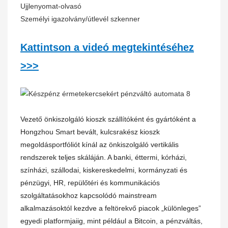
Ujjlenyomat-olvasó
Személyi igazolvány/útlevél szkenner
Kattintson a videó megtekintéséhez
>>>
Vezető önkiszolgáló kioszk szállítóként és gyártóként a
Hongzhou Smart bevált, kulcsrakész kioszk
megoldásportfóliót kínál az önkiszolgáló vertikális
rendszerek teljes skáláján. A banki, éttermi, kórházi,
színházi, szállodai, kiskereskedelmi, kormányzati és
pénzügyi, HR, repülőtéri és kommunikációs
szolgáltatásokhoz kapcsolódó mainstream
alkalmazásoktól kezdve a feltörekvő piacok „különleges”
egyedi platformjaiig, mint például a Bitcoin, a pénzváltás,