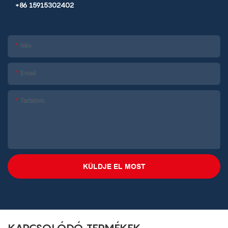
+86 15915302402
Név
Email
Tartalom
KÜLDJE EL MOST
KAPCSOLÓDÓ TERMÉKEK