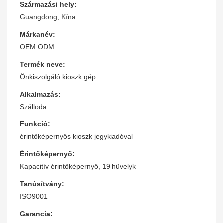
Származási hely:
Guangdong, Kína
Márkanév:
OEM ODM
Termék neve:
Önkiszolgáló kioszk gép
Alkalmazás:
Szálloda
Funkció:
érintőképernyős kioszk jegykiadóval
Érintőképernyő:
Kapacitív érintőképernyő, 19 hüvelyk
Tanúsítvány:
ISO9001
Garancia: