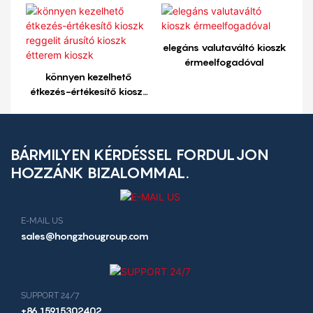
reggelit árusító kioszk
étterem kioszk1
elegáns valutaváltó kioszk
érmeelfogadóval
könnyen kezelhető
étkezés-értékesítő kioszk
reggelit árusító kioszk
étterem kioszk
BÁRMILYEN KÉRDÉSSEL FORDULJON
HOZZÁNK BIZALOMMAL.
E-MAIL US
sales@hongzhougroup.com
SUPPORT 24/7
+86 15915302402