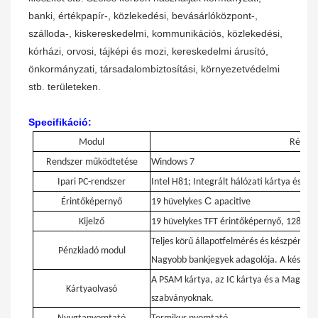
banki, értékpapír-, közlekedési, bevásárlóközpont-,
szálloda-, kiskereskedelmi, kommunikációs, közlekedési,
kórházi, orvosi, tájképi és mozi, kereskedelmi árusító,
önkormányzati, társadalombiztosítási, környezetvédelmi
stb. területeken.
Specifikáció:
Modul
Részlet
Rendszer működtetése
Windows 7
Ipari PC-rendszer
Intel H81; Integrált hálózati kártya és gra
C
Érintőképernyő
19 hüvelykes
apacitive
Kijelző
19 hüvelykes TFT érintőképernyő, 1280*1
Teljes körű állapotfelmérés és készpénzki
Pénzkiadó modul
Nagyobb bankjegyek adagolója. A készpén
A PSAM kártya, az IC kártya és a Magcard
Kártyaolvasó
szabványoknak.