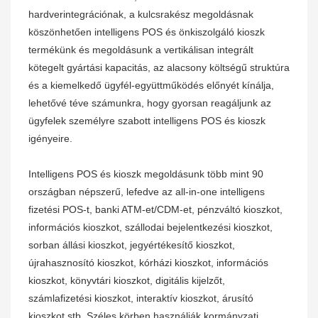
hardverintegrációnak, a kulcsrakész megoldásnak
köszönhetően intelligens POS és önkiszolgáló kioszk
termékünk és megoldásunk a vertikálisan integrált
kötegelt gyártási kapacitás, az alacsony költségű struktúra
és a kiemelkedő ügyfél-együttműködés előnyét kínálja,
lehetővé téve számunkra, hogy gyorsan reagáljunk az
ügyfelek személyre szabott intelligens POS és kioszk
igényeire.
Intelligens POS és kioszk megoldásunk több mint 90
országban népszerű, lefedve az all-in-one intelligens
fizetési POS-t, banki ATM-et/CDM-et, pénzváltó kioszkot,
információs kioszkot, szállodai bejelentkezési kioszkot,
sorban állási kioszkot, jegyértékesítő kioszkot,
újrahasznosító kioszkot, kórházi kioszkot, információs
kioszkot, könyvtári kioszkot, digitális kijelzőt,
számlafizetési kioszkot, interaktív kioszkot, árusító
kioszkot stb. Széles körben használják kormányzati,