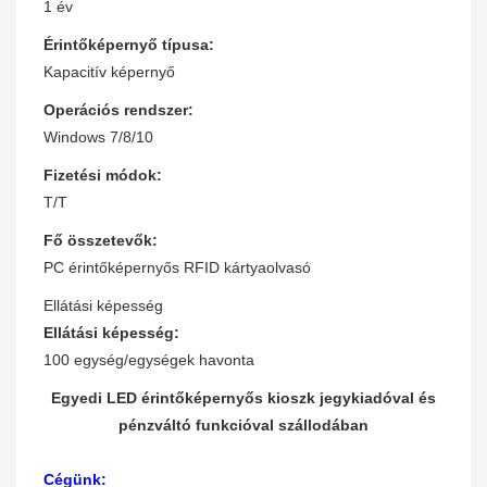
1 év
Érintőképernyő típusa:
Kapacitív képernyő
Operációs rendszer:
Windows 7/8/10
Fizetési módok:
T/T
Fő összetevők:
PC érintőképernyős RFID kártyaolvasó
Ellátási képesség
Ellátási képesség:
100 egység/egységek havonta
Egyedi LED érintőképernyős kioszk jegykiadóval és
pénzváltó funkcióval szállodában
Cégünk: