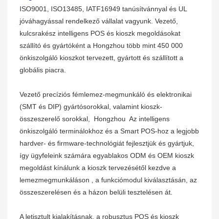
ISO9001, ISO13485, IATF16949 tanúsítvánnyal és UL
jóváhagyással rendelkező vállalat
vagyunk.
Vezető,
kulcsrakész intelligens POS és kioszk megoldásokat
szállító és gyártóként a Hongzhou több mint 450 000
önkiszolgáló kioszkot tervezett, gyártott és szállított a
globális piacra.
Vezető precíziós fémlemez-megmunkáló és elektronikai
(SMT és DIP) gyártósorokkal, valamint kioszk-
összeszerelő sorokkal,
Hongzhou
Az intelligens
önkiszolgáló terminálokhoz és a Smart POS-hoz a legjobb
hardver- és firmware-technológiát fejlesztjük és gyártjuk,
így ügyfeleink számára egyablakos ODM és OEM kioszk
megoldást kínálunk a kioszk tervezésétől kezdve a
lemezmegmunkáláson
,
a funkciómodul kiválasztásán, az
összeszerelésen
és
a házon belüli tesztelésen át.
A letisztult kialakításnak, a robusztus POS és kioszk