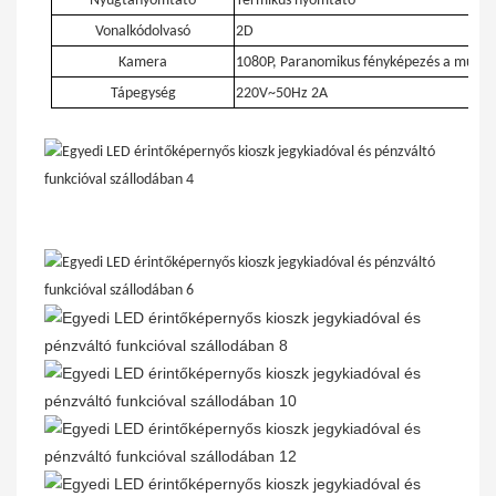
Nyugtanyomtató
Termikus nyomtató
Vonalkódolvasó
2D
Kamera
1080P, Paranomikus fényképezés a működ
Tápegység
220V~50Hz 2A