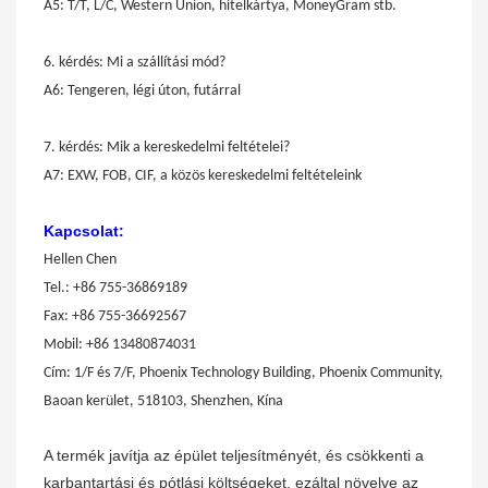
A5: T/T, L/C, Western Union, hitelkártya, MoneyGram stb.
6. kérdés: Mi a szállítási mód?
A6: Tengeren, légi úton, futárral
7. kérdés: Mik a kereskedelmi feltételei?
A7: EXW, FOB, CIF, a közös kereskedelmi feltételeink
Kapcsolat:
Hellen Chen
Tel.: +86 755-36869189
Fax: +86 755-36692567
Mobil: +86 13480874031
Cím: 1/F és 7/F, Phoenix Technology Building, Phoenix Community,
Baoan kerület, 518103, Shenzhen, Kína
A termék javítja az épület teljesítményét, és csökkenti a
karbantartási és pótlási költségeket, ezáltal növelve az