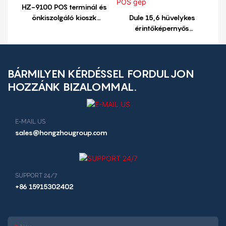
HZ-9100 POS terminál és
önkiszolgáló kioszk
Dule 15,6 hüvelykes
rendszer a hatékony
érintőképernyős
üzletvitelhez
jegynyomtató önrendelő
fizetési terminál HZ-8810
POS gép
BÁRMILYEN KÉRDÉSSEL FORDULJON
HOZZÁNK BIZALOMMAL.
E-MAIL US
sales@hongzhougroup.com
SUPPORT 24/7
+86 15915302402