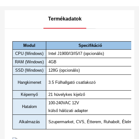
Termékadatok
Modul
Specifikáció
CPU (Windows)
Intel J1900/I3/I5/I7 (opcionális)
RAM (Windows)
4GB
SSD (Windows)
128G (opcionális)
Hangkimenet
3.5 Fülhallgató csatlakozó
Képernyő
21 hüvelykes kijelző
100-240VAC 12V
Hatalom
külső hálózati adapter
Alkalmazás
Szupermarket, CVS, Étterem, Ruhabolt, Élelmiszer