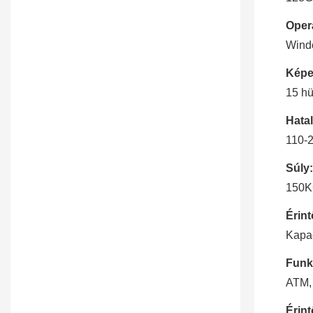
Oper
Wind
Képe
15 hü
Hata
110-
Súly:
150
Érin
Kapac
Funk
ATM, 
Érint