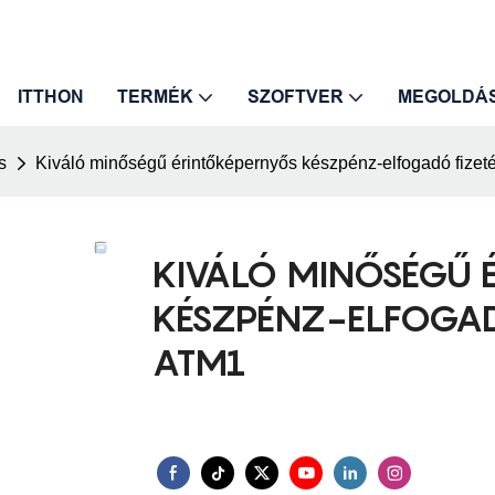
ITTHON
TERMÉK
SZOFTVER
MEGOLDÁ
s
Kiváló minőségű érintőképernyős készpénz-elfogadó fizeté
KIVÁLÓ MINŐSÉGŰ 
KÉSZPÉNZ-ELFOGADÓ
ATM1