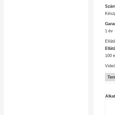
Száml
Készp
Garan
1 év
Ellát
Ellát
100 e
Videó
Ter
Alka