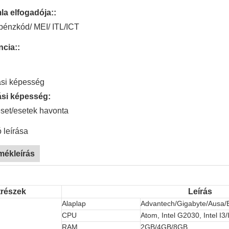
a elfogadója::
énzkód/ MEI/ ITL/ICT
cia::
ási képesség
ási képesség:
set/esetek havonta
 leírása
mékleírás
trészek
Leírás
Alaplap
Advantech/Gigabyte/Ausa/
CPU
Atom, Intel G2030, Intel I3/
RAM
2GB/4GB/8GB