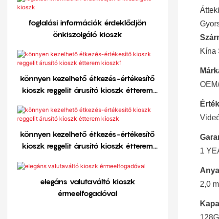
Áttek
foglalási információk érdeklődjön
Gyors
önkiszolgáló kioszk
Szár
Kína 
Márk
könnyen kezelhető étkezés-értékesítő
OEM
kioszk reggelit árusító kioszk étterem
kioszk1
Érték
Videó
könnyen kezelhető étkezés-értékesítő
Gara
kioszk reggelit árusító kioszk étterem
1 YE
kioszk
Anya
elegáns valutaváltó kioszk
2,0 m
érmeelfogadóval
Kapa
128G