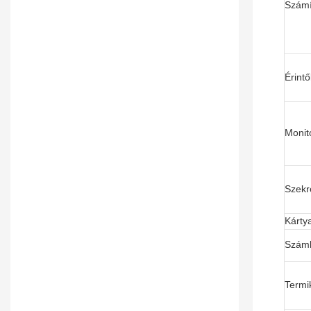
Számí
Érint
Monit
Szekr
Kárty
Száml
Termi