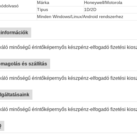
Márka
Honeywell/Motorola
kódolvasó
Típus
1D/2D
Minden Windows/Linux/Android rendszerhez
információk
magolás és szállítás
lgáltatásaink
Q