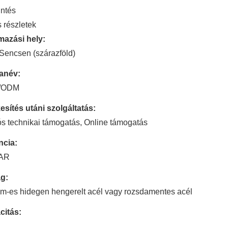
intés
 részletek
mazási hely:
Sencsen (szárazföld)
anév:
/ODM
esítés utáni szolgáltatás:
s technikai támogatás, Online támogatás
ncia:
AR
g:
m-es hidegen hengerelt acél vagy rozsdamentes acél
citás: