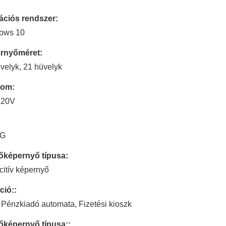
ációs rendszer:
ows 10
rnyőméret:
velyk, 21 hüvelyk
lom:
220V
KG
tőképernyő típusa:
itív képernyő
ció::
Pénzkiadó automata, Fizetési kioszk
őképernyő típusa::