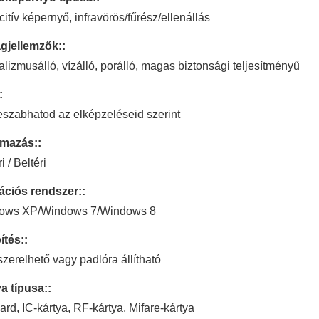
itív képernyő, infravörös/fűrész/ellenállás
gjellemzők::
lizmusálló, vízálló, porálló, magas biztonsági teljesítményű
:
eszabhatod az elképzeléseid szerint
lmazás::
i / Beltéri
ációs rendszer::
ows XP/Windows 7/Windows 8
ítés::
 szerelhető vagy padlóra állítható
a típusa::
rd, IC-kártya, RF-kártya, Mifare-kártya