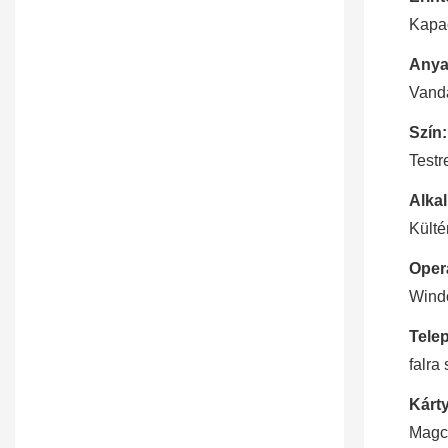
Kapac
Anya
Vanda
Szín:
Testr
Alka
Kültér
Oper
Wind
Telep
falra
Kárty
Magca