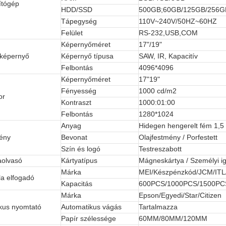
tógép
HDD/SSD
500GB;60GB/125GB/256G
Tápegység
110V~240V/50HZ~60HZ
Felület
RS-232,USB,COM
Képernyőméret
17"/19"
őképernyő
Képernyő típusa
SAW, IR, Kapacitív
Felbontás
4096*4096
Képernyőméret
17"19"
Fényesség
1000 cd/m2
or
Kontraszt
1000:01:00
Felbontás
1280*1024
Anyag
Hidegen hengerelt fém 1,
ény
Bevonat
Olajfestmény / Porfestett
Szín és logó
Testreszabott
aolvasó
Kártyatípus
Mágneskártya / Személyi ig
Márka
MEI/Készpénzkód/JCM/ITL
a elfogadó
Kapacitás
600PCS/1000PCS/1500PC
Márka
Epson/Egyedi/Star/Citizen
kus nyomtató
Automatikus vágás
Tartalmazza
Papír szélessége
60MM/80MM/120MM