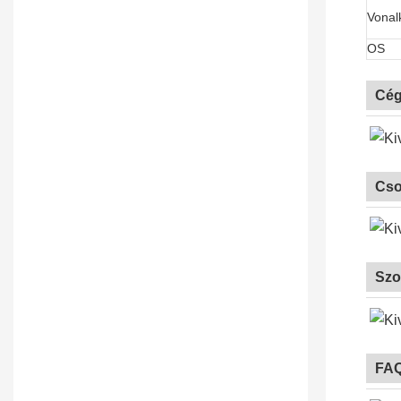
Vonal
OS
Cég
Cso
Szo
FA