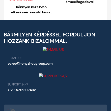
érmeelfogadóval
könnyen kezelhető
étkezés-értékesítő kioszk
reggelit árusító kioszk
étterem kioszk
BÁRMILYEN KÉRDÉSSEL FORDULJON
HOZZÁNK BIZALOMMAL.
E-MAIL US
sales@hongzhougroup.com
SUPPORT 24/7
+86 15915302402
Név