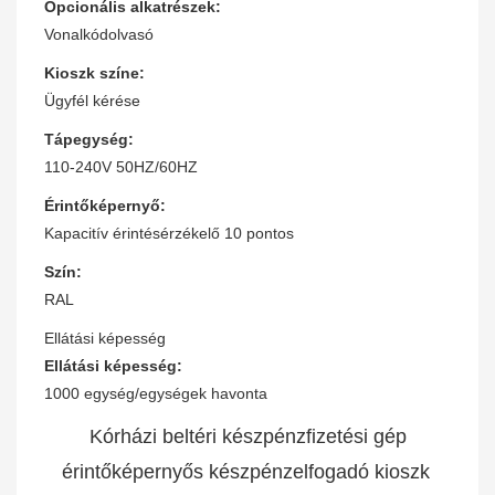
Opcionális alkatrészek:
Vonalkódolvasó
Kioszk színe:
Ügyfél kérése
Tápegység:
110-240V 50HZ/60HZ
Érintőképernyő:
Kapacitív érintésérzékelő 10 pontos
Szín:
RAL
Ellátási képesség
Ellátási képesség:
1000 egység/egységek havonta
Kórházi beltéri készpénzfizetési gép
érintőképernyős készpénzelfogadó kioszk