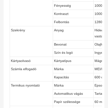
Fényesség
1000 cd
Kontraszt
1000:1
Felbontás
1280*10
Szekrény
Anyag
Hidegen
vastags
Bevonat
Olajfest
Szín és logó
Ingyene
Kártyaolvasó
Kártyatípus
Mágneská
Számla elfogadó
Márka
MEI/Pén
Kapacitás
600 db/
Termikus nyomtató
Márka
Epson/Eg
Automatikus vágás
Tartalma
Papír szélessége
60 mm/