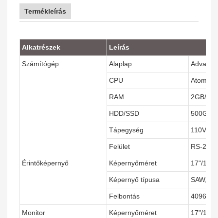
Termékleírás
Alkatrészek
Leírás
Számítógép
Alaplap
Advante
CPU
Atom, Int
RAM
2GB/4G
HDD/SSD
500GB;6
Tápegység
110V~2
Felület
RS-232
Érintőképernyő
Képernyőméret
17"/19"
Képernyő típusa
SAW, IR,
Felbontás
4096x40
Monitor
Képernyőméret
17"/19"