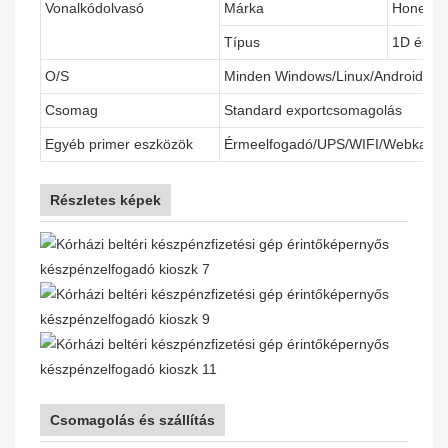
Vonalkódolvasó
Márka
Honeywel
Típus
1D és 2
O/S
Minden Windows/Linux/Android re
Csomag
Standard exportcsomagolás
Egyéb primer eszközök
Érmeelfogadó/UPS/WIFI/Webkamer
Részletes képek
Csomagolás és szállítás