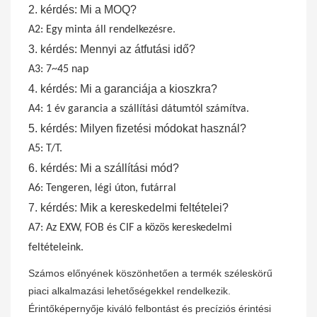
2. kérdés: Mi a MOQ?
A2: Egy minta áll rendelkezésre.
3. kérdés: Mennyi az átfutási idő?
A3: 7~45 nap
4. kérdés: Mi a garanciája a kioszkra?
A4: 1 év garancia a szállítási dátumtól számítva.
5. kérdés: Milyen fizetési módokat használ?
A5: T/T.
6. kérdés: Mi a szállítási mód?
A6: Tengeren, légi úton, futárral
7. kérdés: Mik a kereskedelmi feltételei?
A7: Az EXW, FOB és CIF a közös kereskedelmi
feltételeink.
Számos előnyének köszönhetően a termék széleskörű
piaci alkalmazási lehetőségekkel rendelkezik.
Érintőképernyője kiváló felbontást és precíziós érintési