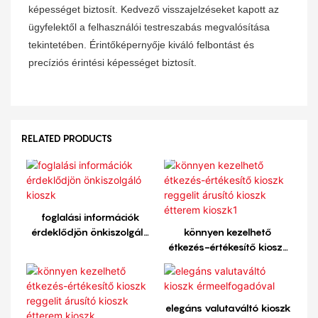
képességet biztosít. Kedvező visszajelzéseket kapott az
ügyfelektől a felhasználói testreszabás megvalósítása
tekintetében. Érintőképernyője kiváló felbontást és
precíziós érintési képességet biztosít.
RELATED PRODUCTS
foglalási információk
érdeklődjön önkiszolgáló
könnyen kezelhető
kioszk
étkezés-értékesítő kioszk
reggelit árusító kioszk
étterem kioszk1
elegáns valutaváltó kioszk