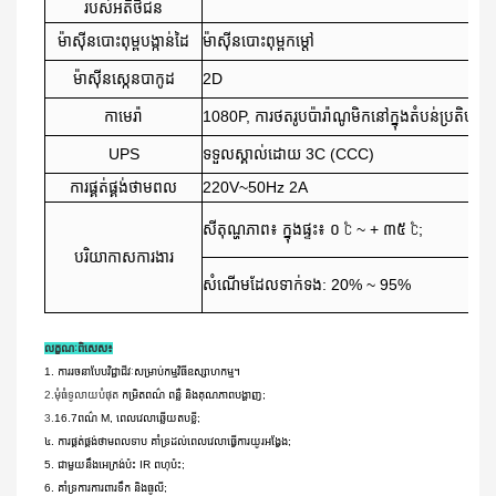
របស់​អតិថិជន
ម៉ាស៊ីនបោះពុម្ពបង្កាន់ដៃ
ម៉ាស៊ីនបោះពុម្ពកម្ដៅ
ម៉ាស៊ីនស្កេនបាកូដ
2D
កាមេរ៉ា
1080P, ការថតរូបប៉ារ៉ាណូមិកនៅក្នុងតំបន់ប្រតិបត្តិក
UPS
ទទួលស្គាល់ដោយ 3C (CCC)
ការផ្គត់ផ្គង់ថាមពល
220V~50Hz 2A
សីតុណ្ហភាព៖ ក្នុងផ្ទះ៖ ០ ℃ ~ + ៣៥ ℃;
បរិយាកាសការងារ
សំណើមដែលទាក់ទង: 20% ~ 95%
លក្ខណៈពិសេស៖
1. ការរចនាបែបវិជ្ជាជីវៈសម្រាប់កម្មវិធីឧស្សាហកម្ម។
2.មុំធំទូលាយបំផុត
កម្រិតពណ៌ ពន្លឺ និងគុណភាពបង្ហាញ;
3.
16.7
ពណ៌ M, ពេលវេលាឆ្លើយតបខ្លី;
៤. ការផ្គត់ផ្គង់ថាមពលទាប គាំទ្រដល់ពេលវេលាធ្វើការយូរអង្វែង;
5. ជាមួយនឹងអេក្រង់ប៉ះ IR ពហុប៉ះ;
6. គាំទ្រការការពារទឹក និងធូលី;