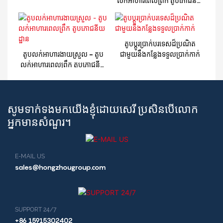
លក់អាហារពេលព្រឹក តូបភោជនីយ
ដ្ឋាន តូប១
តូបប្តូរប្រាក់បរទេសដ៏ប្រណិត
តូបលក់អាហារងាយស្រួល - តូប
ជាមួយនឹងកន្លែងទទួលប្រាក់កាក់
លក់អាហារពេលព្រឹក តូបភោជនីយ
ដ្ឋាន
សូមទាក់ទងមកយើងខ្ញុំដោយសេរី ប្រសិនបើលោក
អ្នកមានសំណួរ។
E-MAIL US
sales@hongzhougroup.com
SUPPORT 24/7
+86 15915302402