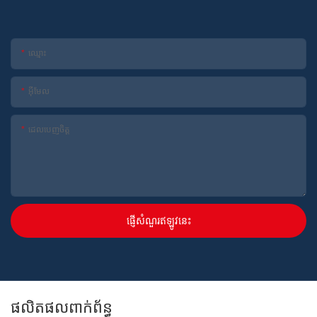
ឈ្មោះ
អ៊ីមែល
ដេលបេញចិត្ដ
ផ្ញើសំណួរឥឡូវនេះ
ផលិតផលពាក់ព័ន្ធ