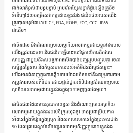
បំពាក់ដោយឧបករណ៍ម៉ាស៊ីន CNC និងបន្ទះដែកដែលមានភាព
ជាក់លាក់ខ្ពស់ជាបន្តបន្ទាប់ ព្រមទាំងខ្សែសង្វាក់ផ្គុំអេឡិចត្រូនិច
ទំនើបៗដែលបម្រើសេវាកម្មដោយខ្លួនឯង ផលិតផលរបស់យើង
ត្រូវបានអនុម័តដោយ CE, FDA, ROHS, FCC, CCC, IP65
ជាដើម។
ផលិតផល និងដំណោះស្រាយស្ថានីយសេវាកម្មដោយខ្លួនឯងរបស់
យើងត្រូវបានរចនា និងផលិតឡើងដោយផ្អែកលើការគិតបែប
សាមញ្ញ ជាមួយនឹងសមត្ថភាពផលិតបាច់បញ្ឈររួមបញ្ចូលគ្នា រចនា
សម្ព័ន្ធតម្លៃទាប និងកិច្ចសហការរបស់អតិថិជនដ៏ល្អឥតខ្ចោះ។
យើងមានជំនាញក្នុងការឆ្លើយតបយ៉ាងរហ័សទៅនឹងតម្រូវការតាម
តម្រូវការរបស់អតិថិជន ដោយផ្តល់ជូនអតិថិជននូវដំណោះស្រាយ
ស្ថានីយសេវាកម្មដោយខ្លួនឯងក្នុងច្រកចេញចូលតែមួយ។
ផលិតផលដែលមានគុណភាពខ្ពស់ និងដំណោះស្រាយស្ថានីយ
សេវាកម្មដោយខ្លួនឯងរបស់ទីក្រុងហុងចូវ មានប្រជាប្រិយភាព
ទាំងនៅក្នុងទីផ្សារក្នុងស្រុក និងសកលលោកនៅក្នុងប្រទេសជាង
90 ដែលគ្របដណ្តប់លើបញ្ជរសេវាកម្មហិរញ្ញវត្ថុដោយខ្លួនឯង