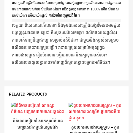
លក់ អ្នកមិនត្រឹមតែអាចទាក់ទងជាមួយផ្នែកលក់ប៉ុណ្ណោះទេ អ្នកក៏អាចទាក់ទងផ្នែកសេវា
កម្មក្រោយពេលលក់របស់យើងផងដែរ។ យើងផ្តល់ជូនការធានា 100% លើផលិតផល
របស់យើង។ ហើយយើងផ្តល់
ការថែទាំពេញមួយជីវិត
។
លក្ខណៈពិសេសសោភ័ណភាព និងមុខងាររបស់គ្រឿងសង្ហារឹមនេះអាចជួយ
បង្ហាញនូវរចនាបថ ទម្រង់ និងមុខងារដ៏លេចធ្លោ។ ផលិតផលនេះផ្តល់នូវ
ភាពទាក់ទាញដ៏ល្អឥតខ្ចោះសម្រាប់អតិថិជន។ ជាមួយនឹងកម្ពស់សមស្រប
ផលិតផលនេះងាយស្រួលប្រើ។ វាងាយស្រួលសម្រាប់មនុស្សក្នុង
ការលាងសម្អាត រៀបចំអាហារ ចម្អិនអាហារ និងរក្សាទុករបស់របរ។
ផលិតផលនេះផ្តល់នូវភាពទាក់ទាញដ៏ល្អឥតខ្ចោះសម្រាប់អតិថិជន។
RELATED PRODUCTS
ព័ត៌មានសៀវភៅ សាកសួរព័ត៌មាន
បញ្ជរសេវាកម្មដោយខ្លួនឯង
តូបលក់អាហារងាយស្រួល - តូប