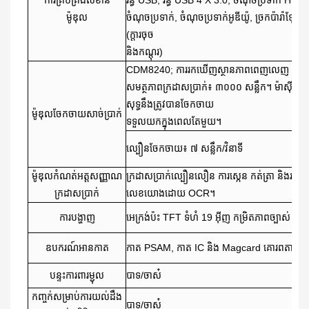
ម៉ូឌុល
ចំណុចប្រទាក់, ចំណុចប្រទាក់អូឌីយ៉ូ, ច្រកប៉ារ៉ាឡែ
(ក្តារចុច
និងកណ្តុរ)
CDM8240; ការរកឃើញស្ថានភាពពេញលេញ និងការ
សមត្ថភាពក្រដាសប្រាក់៖ ៣០០០ សន្លឹក។ ម៉ាស៊ីនចែក
សុទ្ធនឹងត្រូវបានចែកចាយ
ម៉ូឌុលចែកចាយសាច់ប្រាក់
ទទួលយកក្នុងពេលតែមួយ។
ល្បឿនចែកចាយ៖ ៧ សន្លឹក/វិនាទី
ម៉ូឌុលកំណត់អត្តសញ្ញាណ
ក្រដាសប្រាក់ល្បឿនលឿន ការស្កេន កត់ត្រា និងរក្សាទ
ក្រដាសប្រាក់
លេខយោងដោយ OCR។
ការបង្ហាញ
អេក្រង់ប៉ះ TFT ទំហំ 19 អ៊ីញ កម្រិតភាពច្បាស់ 1
ឧបករណ៍អានកាត
កាត PSAM, កាត IC និង Magcard គោរពតាម 
បន្ទះការពារម្ជុល
បាទ/ចាស៎
កញ្ចក់​សម្រាប់​ការ​យល់​ដឹង​
បាទ/ចាស៎