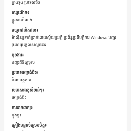
ក្វាងទុង ប្រទេសចិន
ឈ្មោះ​ម៉ាក៖
ប្ដូរតាមបំណង
ឈ្មោះផលិតផល៖
ម៉ាស៊ីនទូទាត់ប្រាក់ដោយស្វ័យប្រវត្តិ ប្រព័ន្ធប្រតិបត្តិការ Windows បញ្ជរ
ចុះឈ្មោះចូលសណ្ឋាគារ
មុខងារ៖
បញ្ជរ​ពិនិត្យ​ចូល
ប្រភេទអេក្រង់ប៉ះ៖
ប៉ះ​សមត្ថភាព
សមាសធាតុសំខាន់ៗ៖
អេក្រង់ប៉ះ
ការដាក់ពាក្យ៖
ក្នុងផ្ទះ
គ្រឿងបន្លាស់ស្រេចចិត្ត៖