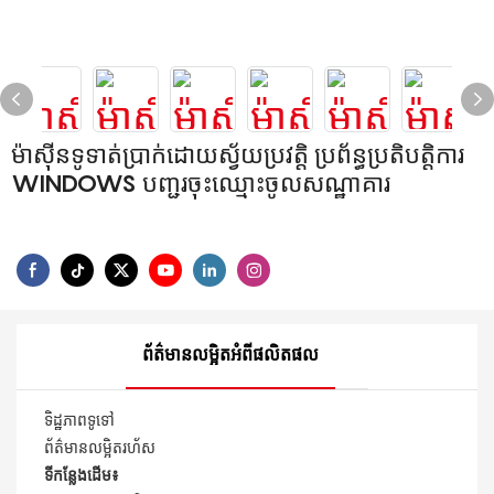
ម៉ាស៊ីនទូទាត់ប្រាក់ដោយស្វ័យប្រវត្តិ ប្រព័ន្ធប្រតិបត្តិការ
WINDOWS បញ្ជរចុះឈ្មោះចូលសណ្ឋាគារ
ព័ត៌មានលម្អិតអំពីផលិតផល
ទិដ្ឋភាពទូទៅ
ព័ត៌មានលម្អិតរហ័ស
ទីកន្លែងដើម៖