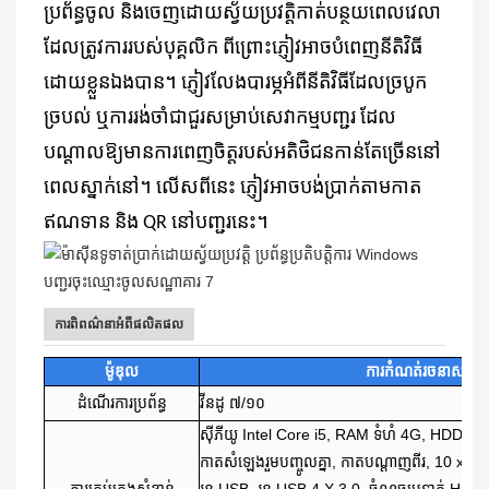
ប្រព័ន្ធចូល និងចេញដោយស្វ័យប្រវត្តិកាត់បន្ថយពេលវេលា
ដែលត្រូវការរបស់បុគ្គលិក ពីព្រោះភ្ញៀវអាចបំពេញនីតិវិធី
ដោយខ្លួនឯងបាន។ ភ្ញៀវលែងបារម្ភអំពីនីតិវិធីដែលច្របូក
ច្របល់ ឬការរង់ចាំជាជួរសម្រាប់សេវាកម្មបញ្ជរ ដែល
បណ្តាលឱ្យមានការពេញចិត្តរបស់អតិថិជនកាន់តែច្រើននៅ
ពេលស្នាក់នៅ។ លើសពីនេះ ភ្ញៀវអាចបង់ប្រាក់តាមកាត
ឥណទាន និង QR នៅបញ្ជរនេះ។
ការពិពណ៌នាអំពីផលិតផល
ម៉ូឌុល
ការកំណត់រចនាសម្ព័ន្ធ
ដំណើរការប្រព័ន្ធ
វីនដូ ៧/១០
ស៊ីភីយូ Intel Core i5, RAM ទំហំ 4G, HDD ទំហំ 
កាតសំឡេងរួមបញ្ចូលគ្នា, កាតបណ្តាញពីរ, 10 x U
ការគ្រប់គ្រងសំខាន់
រន្ធ USB, រន្ធ USB 4 X 3.0, ចំណុចប្រទាក់ HDMI, 