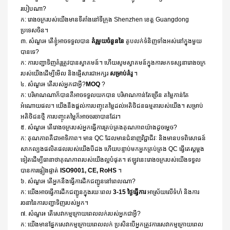
របៀបណា?
ក: រោងចក្ររបស់យើងមានទីតាំងនៅទីក្រុង Shenzhen ខេត្ត Guangdong
ប្រទេសចិន។
៣. សំណួរ៖ តើខ្ញុំអាចទទួលបាន
គំរូមួយចំនួននៃ
តូបលក់ទំនិញទាំងអស់នៅក្នុងមួយ
បានទេ?
ក: ការបញ្ជាទិញគំរូត្រូវបានស្វាគមន៍។ ហើយសូមស្វាគមន៍ក្នុងការមកទស្សនារោងចក្រ
របស់យើងដើម្បីមើល និងផ្ញើសារជាអក្សរ
សម្រាប់គំរូ
។
៤. សំណួរ៖ តើ​របស់​អ្នក​ជា​អ្វី?
MOQ
?
ក: បរិមាណណាក៏បានគឺអាចទទួលយកបាន បរិមាណកាន់តែច្រើន តម្លៃកាន់តែ
អំណោយផល។ យើងនឹងផ្តល់ការបញ្ចុះតម្លៃដល់អតិថិជនធម្មតារបស់យើង។ សម្រាប់
អតិថិជនថ្មី ការបញ្ចុះតម្លៃក៏អាចចរចាបានដែរ។
៥. សំណួរ៖ តើរោងចក្ររបស់អ្នកធ្វើការគ្រប់គ្រងគុណភាពយ៉ាងដូចម្តេច?
ក: គុណភាពគឺជាអាទិភាព។ មាន QC ដែលមានជំនាញវិជ្ជាជីវៈ និងមានបទពិសោធន៍
សាកល្បងផលិតផលរបស់យើងបីដង ហើយបន្ទាប់មកអ្នកគ្រប់គ្រង QC ធ្វើតេស្តម្តង
ទៀតដើម្បីធានាថាគុណភាពរបស់យើងល្អបំផុត។ ឥឡូវនេះរោងចក្ររបស់យើងទទួល
បានការផ្ទៀងផ្ទាត់
ISO9001, CE, RoHS
។
៦. សំណួរ៖ តើអ្នកនឹងធ្វើការដឹកជញ្ជូននៅពេលណា?
ក: យើងអាចធ្វើការដឹកជញ្ជូនក្នុងរយៈពេល
3-15 ថ្ងៃធ្វើការ
អាស្រ័យលើទំហំ និងការ
រចនានៃការបញ្ជាទិញរបស់អ្នក។
៧. សំណួរ៖ តើសេវាកម្មក្រោយពេលលក់របស់អ្នកជាអ្វី?
ក: យើងមានផ្នែកសេវាកម្មក្រោយពេលលក់ ប្រសិនបើអ្នកត្រូវការសេវាកម្មក្រោយពេល