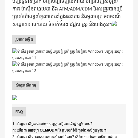
បញ្ជរទូទាត់ប្រាក់ បញ្ជរបញ្ជាទិញលក់រាយ បញ្ជរចេញសំបុត្រ/
កាត ម៉ាស៊ីនពហុមេឌា និង ATM/ADM/CDM ដែលត្រូវបានប្រើ
ប្រាស់យ៉ាងទូលំទូលាយនៅក្នុងធនាគារ និងមូលបត្រ ចរាចរណ៍
សណ្ឋាគារ លក់រាយ ទំនាក់ទំនង វេជ្ជសាស្ត្រ និងរោងកុន។
រូបភាពលម្អិត
លំហូរផលិតកម្ម
FAQ
1. សំណួរ៖ តើអ្នកជារោងចក្រ ឬក្រុមហ៊ុនពាណិជ្ជកម្មមែនទេ?
ក: យើងជា
រោងចក្រ OEM/ODM
នៃតូបលក់ទំនិញទាំងអស់ក្នុងមួយ
។
2. សំណួរ៖ តើរោងចក្ររបស់អ្នកស្ថិតនៅទីណា? តើខ្ញុំអាចទៅទស្សនាទីនោះដោយ