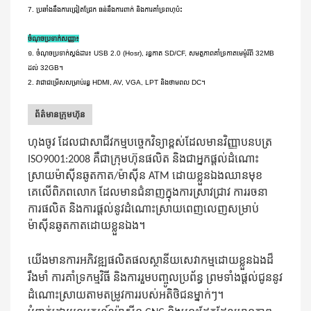
7. ប្រឆាំងនឹងការជ្រៀតជ្រែក ធន់នឹងការពាក់ និងការគាំទ្រពហុប៉ះ
ចំណុចប្រទាក់សញ្ញា៖
១. ចំណុចប្រទាក់ស្តង់ដារ៖ USB 2.0 (Hosr), រន្ធកាត SD/CF, សមត្ថភាពគាំទ្រកាតមេម៉ូរីពី 32MB
ដល់ 32GB។
2. វាជាជម្រើសសម្រាប់រន្ធ HDMI, AV, VGA, LPT និងថាមពល DC។
ព័ត៌មានក្រុមហ៊ុន
ហុងចូវ ដែលជាសាជីវកម្មបច្ចេកវិទ្យាខ្ពស់ដែលមានវិញ្ញាបនបត្រ
ISO9001:2008 គឺជាក្រុមហ៊ុនផលិត និងជាអ្នកផ្តល់ដំណោះ
ស្រាយម៉ាស៊ីនឆូតកាត/ម៉ាស៊ីន ATM ដោយខ្លួនឯងឈានមុខ
គេលើពិភពលោក ដែលមានជំនាញក្នុងការស្រាវជ្រាវ ការរចនា
ការផលិត និងការផ្តល់នូវដំណោះស្រាយពេញលេញសម្រាប់
ម៉ាស៊ីនឆូតកាតដោយខ្លួនឯង។
យើងមានការអភិវឌ្ឍផលិតផលស្ថានីយសេវាកម្មដោយខ្លួនឯងដ៏
រឹងមាំ ការគាំទ្រកម្មវិធី និងការរួមបញ្ចូលប្រព័ន្ធ ព្រមទាំងផ្តល់ជូននូវ
ដំណោះស្រាយតាមតម្រូវការរបស់អតិថិជនម្នាក់ៗ។