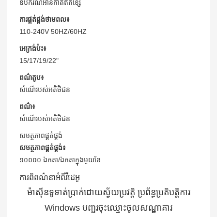
ឧបករណ៍អានកាតឥតខ្សែ
ការផ្គត់ផ្គង់ថាមពល៖
110-240V 50HZ/60HZ
អេក្រង់ប៉ះ៖
15/17/19/22"
ពណ៌​តូប៖
សំណើរបស់អតិថិជន
ពណ៌៖
សំណើរបស់អតិថិជន
សមត្ថភាពផ្គត់ផ្គង់
សមត្ថភាពផ្គត់ផ្គង់៖
១០០០០ ឯកតា/ឯកតាក្នុងមួយខែ
ការពិពណ៌នាអំពីវីដេអូ
ម៉ាស៊ីនទូទាត់ប្រាក់ដោយស្វ័យប្រវត្តិ ប្រព័ន្ធប្រតិបត្តិការ
Windows បញ្ជរចុះឈ្មោះចូលសណ្ឋាគារ