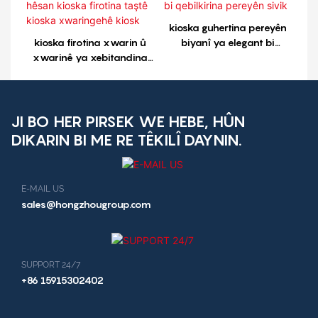
kioska guhertina pereyên
kioska firotina xwarin û
biyanî ya elegant bi
xwarinê ya xebitandina
qebilkirina pereyên sivik
hêsan kioska firotina taştê
kioska xwaringehê kiosk
JI BO HER PIRSEK WE HEBE, HÛN
DIKARIN BI ME RE TÊKILÎ DAYNIN.
E-MAIL US
sales@hongzhougroup.com
SUPPORT 24/7
+86 15915302402