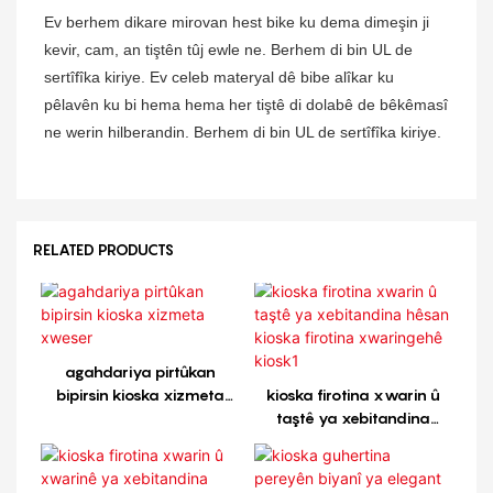
Ev berhem dikare mirovan hest bike ku dema dimeşin ji
kevir, cam, an tiştên tûj ewle ne. Berhem di bin UL de
sertîfîka kiriye. Ev celeb materyal dê bibe alîkar ku
pêlavên ku bi hema hema her tiştê di dolabê de bêkêmasî
ne werin hilberandin. Berhem di bin UL de sertîfîka kiriye.
RELATED PRODUCTS
agahdariya pirtûkan
bipirsin kioska xizmeta
kioska firotina xwarin û
xweser
taştê ya xebitandina
hêsan kioska firotina
xwaringehê kiosk1