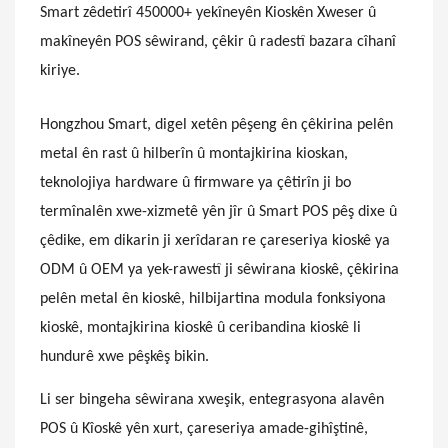
Smart zêdetirî 450000+ yekîneyên Kioskên Xweser û
makîneyên POS sêwirand, çêkir û radestî bazara cîhanî
kiriye.
Hongzhou Smart, digel xetên pêşeng ên çêkirina pelên
metal ên rast û hilberîn û montajkirina kioskan,
teknolojiya hardware û firmware ya çêtirîn ji bo
termînalên xwe-xizmetê yên jîr û Smart POS pêş dixe û
çêdike, em dikarin ji xerîdaran re çareseriya kioskê ya
ODM û OEM ya yek-rawestî ji sêwirana kioskê, çêkirina
pelên metal ên kioskê, hilbijartina modula fonksiyona
kioskê, montajkirina kioskê û ceribandina kioskê li
hundurê xwe pêşkêş bikin.
Li ser bingeha sêwirana xweşik, entegrasyona alavên
POS û Kîoskê yên xurt, çareseriya amade-gihîştinê,