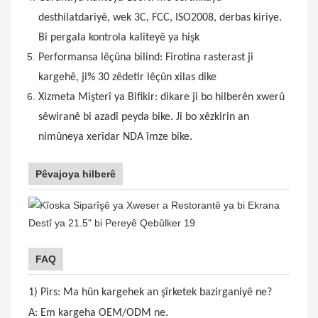
desthilatdariyê, wek 3C, FCC, ISO2008, derbas kiriye.
Bi pergala kontrola kalîteyê ya hişk
Performansa lêçûna bilind: Firotina rasterast ji
kargehê, ji% 30 zêdetir lêçûn xilas dike
Xizmeta Mişterî ya Bifikir: dikare ji bo hilberên xwerû
sêwiranê bi azadî peyda bike. Ji bo xêzkirin an
nimûneya xerîdar NDA îmze bike.
Pêvajoya hilberê
FAQ
1) Pirs: Ma hûn kargehek an şîrketek bazirganiyê ne?
A: Em kargeha OEM/ODM ne.