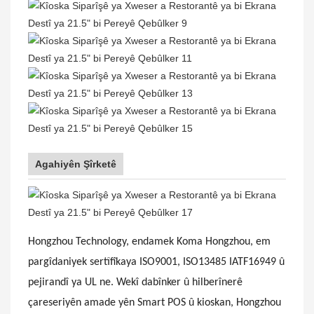
Agahiyên Şîrketê
Hongzhou Technology, endamek Koma Hongzhou, em
pargîdaniyek sertîfîkaya ISO9001, ISO13485 IATF16949 û
pejirandî ya UL ne. Wekî dabînker û hilberînerê
çareseriyên amade yên Smart POS û kioskan, Hongzhou