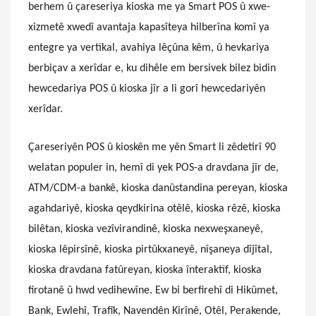
berhem û çareseriya kioska me ya Smart POS û xwe-
xizmetê xwedî avantaja kapasîteya hilberîna komî ya
entegre ya vertîkal, avahiya lêçûna kêm, û hevkariya
berbiçav a xerîdar e, ku dihêle em bersivek bilez bidin
hewcedariya POS û kioska jîr a li gorî hewcedariyên
xerîdar.
Çareseriyên POS û kioskên me yên Smart li zêdetirî 90
welatan populer in, hemî di yek POS-a dravdana jîr de,
ATM/CDM-a bankê, kioska danûstandina pereyan, kioska
agahdariyê, kioska qeydkirina otêlê, kioska rêzê, kioska
bilêtan, kioska vezîvirandinê, kioska nexweşxaneyê,
kioska lêpirsînê, kioska pirtûkxaneyê, nîşaneya dîjîtal,
kioska dravdana fatûreyan, kioska înteraktîf, kioska
firotanê û hwd vedihewîne. Ew bi berfirehî di Hikûmet,
Bank, Ewlehî, Trafîk, Navendên Kirînê, Otêl, Perakende,