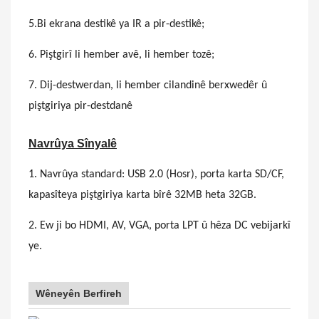
5.Bi ekrana destikê ya IR a pir-destikê;
6. Piştgirî li hember avê, li hember tozê;
7. Dij-destwerdan, li hember cilandinê berxwedêr û
piştgiriya pir-destdanê
Navrûya Sînyalê
1. Navrûya standard: USB 2.0 (Hosr), porta karta SD/CF,
kapasîteya piştgiriya karta bîrê 32MB heta 32GB.
2. Ew ji bo HDMI, AV, VGA, porta LPT û hêza DC vebijarkî
ye.
Wêneyên Berfireh