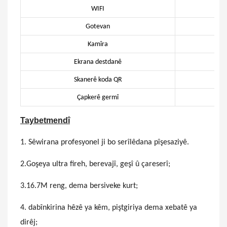
WIFI
Gotevan
Kamîra
Ekrana destdanê
Skanerê koda QR
Çapkerê germî
Taybetmendî
1. Sêwirana profesyonel ji bo serîlêdana pîşesaziyê.
2.Goşeya ultra fireh, berevajî, geşî û çareserî;
3.16.7M reng, dema bersiveke kurt;
4. dabînkirina hêzê ya kêm, piştgiriya dema xebatê ya
dirêj;