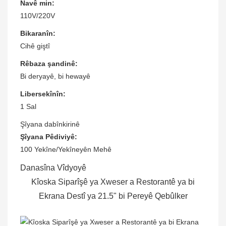
Navê min:
110V/220V
Bikaranîn:
Cihê giştî
Rêbaza şandinê:
Bi deryayê, bi hewayê
Libersekînîn:
1 Sal
Şîyana dabînkirinê
Şîyana Pêdiviyê:
100 Yekîne/Yekîneyên Mehê
Danasîna Vîdyoyê
Kîoska Siparîşê ya Xweser a Restorantê ya bi
Ekrana Destî ya 21.5" bi Pereyê Qebûlker