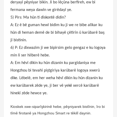
deryayî pêşniyar bikin. Ji bo lêçûna berfireh, ew bi
fermana weya dawîn ve girêdayî ye.
5) Pirs: Ma hûn ti dîskontê didin?
A: Ez ê bê guman hewl bidim ku ji we re bibe alîkar ku
hûn di heman demê de bi bihayê çêtirîn û karûbarê baş
jî bistînin.
6) P: Ez dixwazim ji we bipirsim gelo gengaz e ku logoya
min li ser hilberê hebe.
A: Em hêvî dikin ku hûn dizanin ku pargîdaniya me
Hongzhou bi tevahî piştgiriya karûbarê logoya xwerû
dike. Lêbelê, em her weha hêvî dikin ku hûn dizanin ku
ew karûbarek zêde ye, ji ber vê yekê xercê karûbarê
hinekî zêde hewce ye.
Kioskek xwe-siparîşkirinê hebe, pêşniyarek bistînin, îro bi
tîmê firotanê ya Hongzhou Smart re têkilî daynin.