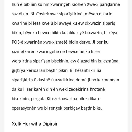
hûn ê bibînin ku hin xwaringeh Kîoskên Xwe-Siparîşkirinê
saz dikin. Bi kîoskek xwe-siparîşkirinê, mêvan dikarin
xwarinê bi leza xwe û bi awayê ku ew dixwazin siparîş
bikin, bêyî ku hewce bikin ku alîkariyê bixwazin, bi rêya
POS-ê xwarinên xwe-xizmetê bidin derve. Ji ber ku
xizmetkarên xwaringehê ne hewce ne ku li ser
wergirtina siparîşan bisekinin, ew ê azad bin ku ezmûna
giştî ya xerîdaran baştir bikin. Bi hêsantirkirina
siparîşkirin û dayinê û azadkirina demê ji bo karmendan
da ku li ser karên din ên wekî zêdekirina firotanê
bisekinin, pergala Kîoskek xwarina bilez dikare
operasyonên we bi rengek berbiçav baştir bike.
Xelk Her wiha Dipirsin