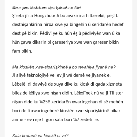
Meriv çawa kioskek xwe-siparîşkirinê ava dike?
Şîreta jîr a Hongzhou: Ji bo avakirina hilberekê, pêşî bi
destnîşankirina nirxa xwe ya bingehîn û xerîdarên hedef
dest pê bikin. Pêdivî ye ku hûn êş û pêdiviyên wan û ka
hûn çawa dikarin bi çareseriya xwe wan çareser bikin
fam bikin.
Ma kioskên xwe-siparîşkirinê ji bo tevahiya jiyanê ne?
Ji aliyê teknolojiyê ve, ev ji wê demê ve jiyanek e.
Lêbelê, di dawiyê de xuya dike ku kiosk di qada xizmeta
bilez de kêliya xwe nîşan didin. Lêkolînek nû ya ji Tillster
nîşan dide ku %25ê xerîdarên xwaringehan di sê mehên
borî de li xwaringehekê kioskên xwe-siparîşkirinê bikar
anîne - ev rêje li gorî sala borî %7 zêdetir e.
Xala firotanê ya kioskê çi ye?