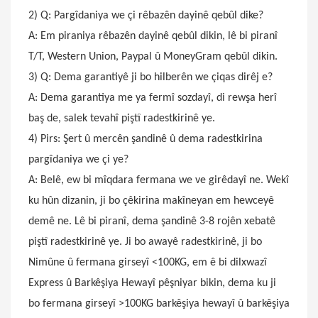
2) Q: Pargîdaniya we çi rêbazên dayinê qebûl dike?
A: Em piraniya rêbazên dayinê qebûl dikin, lê bi piranî
T/T, Western Union, Paypal û MoneyGram qebûl dikin.
3) Q: Dema garantiyê ji bo hilberên we çiqas dirêj e?
A: Dema garantiya me ya fermî sozdayî, di rewşa herî
baş de, salek tevahî piştî radestkirinê ye.
4) Pirs: Şert û mercên şandinê û dema radestkirina
pargîdaniya we çi ye?
A: Belê, ew bi mîqdara fermana we ve girêdayî ne. Wekî
ku hûn dizanin, ji bo çêkirina makîneyan em hewceyê
demê ne. Lê bi piranî, dema şandinê 3-8 rojên xebatê
piştî radestkirinê ye. Ji bo awayê radestkirinê, ji bo
Nimûne û fermana girseyî <100KG, em ê bi dilxwazî ​​​​
Express û Barkêşiya Hewayî pêşniyar bikin, dema ku ji
bo fermana girseyî >100KG barkêşiya hewayî û barkêşiya