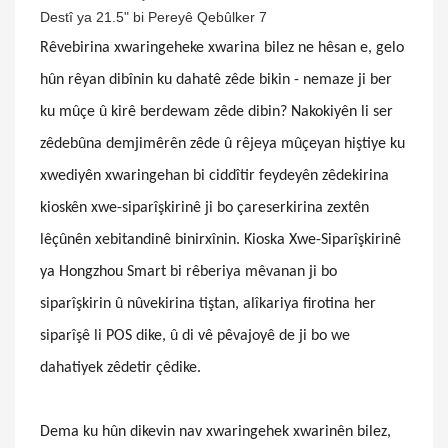
Rêvebirina xwaringeheke xwarina bilez ne hêsan e, gelo
hûn rêyan dibînin ku dahatê zêde bikin - nemaze ji ber
ku mûçe û kirê berdewam zêde dibin? Nakokiyên li ser
zêdebûna demjimêrên zêde û rêjeya mûçeyan hiştiye ku
xwediyên xwaringehan bi ciddîtir feydeyên zêdekirina
kioskên xwe-siparîşkirinê ji bo çareserkirina zextên
lêçûnên xebitandinê binirxînin. Kioska Xwe-Siparîşkirinê
ya Hongzhou Smart bi rêberiya mêvanan ji bo
siparîşkirin û nûvekirina tiştan, alîkariya firotina her
siparîşê li POS dike, û di vê pêvajoyê de ji bo we
dahatiyek zêdetir çêdike.
Dema ku hûn dikevin nav xwaringehek xwarinên bilez,