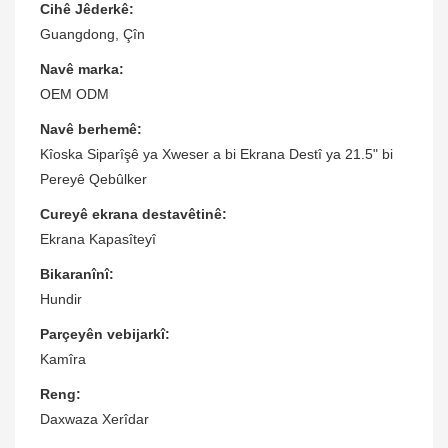
Cihê Jêderkê:
Guangdong, Çîn
Navê marka:
OEM ODM
Navê berhemê:
Kîoska Siparîşê ya Xweser a bi Ekrana Destî ya 21.5" bi
Pereyê Qebûlker
Cureyê ekrana destavêtinê:
Ekrana Kapasîteyî
Bikaranînî:
Hundir
Parçeyên vebijarkî:
Kamîra
Reng:
Daxwaza Xerîdar