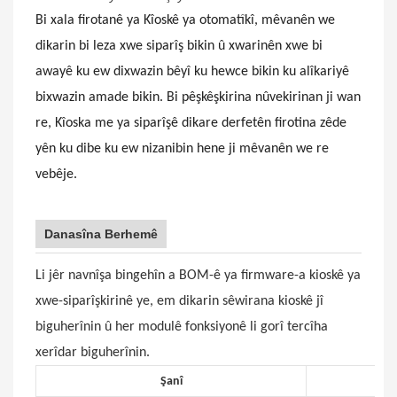
Bi xala firotanê ya Kîoskê ya otomatîkî, mêvanên we
dikarin bi leza xwe siparîş bikin û xwarinên xwe bi
awayê ku ew dixwazin bêyî ku hewce bikin ku alîkariyê
bixwazin amade bikin. Bi pêşkêşkirina nûvekirinan ji wan
re, Kîoska me ya siparîşê dikare derfetên firotina zêde
yên ku dibe ku ew nizanibin hene ji mêvanên we re
vebêje.
Danasîna Berhemê
Li jêr navnîşa bingehîn a BOM-ê ya firmware-a kioskê ya
xwe-siparîşkirinê ye, em dikarin sêwirana kioskê jî
biguherînin û her modulê fonksiyonê li gorî tercîha
xerîdar biguherînin.
Şanî