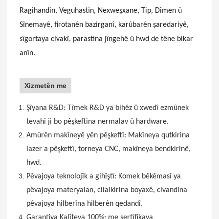
Ragihandin, Veguhastin, Nexweşxane, Tip, Dîmen û
Sînemayê, firotanên bazirganî, karûbarên şaredariyê,
sîgortaya civakî, parastina jîngehê û hwd de têne bikar
anîn.
Xizmetên me
Şîyana R&D: Tîmek R&D ya bihêz û xwedî ezmûnek
tevahî ji bo pêşkeftina nermalav û hardware.
Amûrên makîneyê yên pêşkeftî: Makîneya qutkirina
lazer a pêşkeftî, torneya CNC, makîneya bendkirinê,
hwd.
Pêvajoya teknolojîk a gihîştî: Komek bêkêmasî ya
pêvajoya materyalan, cilalkirina boyaxê, civandina
pêvajoya hilberîna hilberên qedandî.
Garantiya Kalîteya 100%: me sertîfîkaya