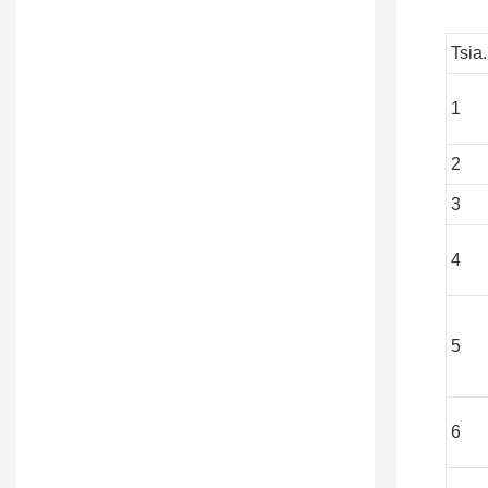
Tsia.
1
2
3
4
5
6