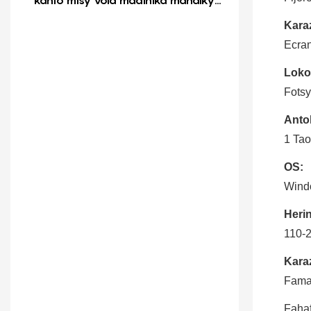
vola
Karaz
Ecran
Loko
Fotsy
Anto
1 Ta
OS:
Wind
Herin
110-
Karaz
Fama
Faha