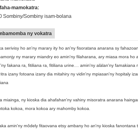
faha-mamokatra:
0 Sombiny/Sombiny isam-bolana
bamomba ny vokatra
ka serivisy ho an'ny marary ity ho an'ny fisoratana anarana sy fahazoan
mamonjy ny marary miandry eo amin'ny filaharana, ary miasa mora ho a
'ny fakana ra, fitiliana ra, fitiliana urine.... amin'ny alàlan'ny famakian
tra izany fotoana izany dia mitahiry ny vidin'ny mpiasan'ny hopitaly i
diana
 miainga, ny kioska dia ahafahan'ny vahiny misoratra anarana haingana
ntoka kokoa, mora kokoa ary mahomby kokoa.
aka amin'ny môdely fitaovana etsy ambany ho an'ny kioska fanontana t