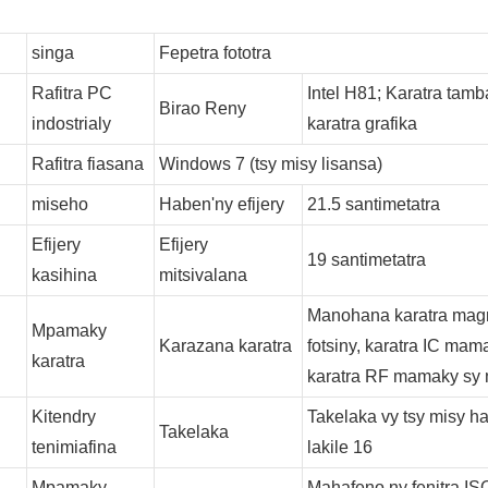
singa
Fepetra fototra
Rafitra PC
Intel H81; Karatra tamb
Birao Reny
indostrialy
karatra grafika
Rafitra fiasana
Windows 7 (tsy misy lisansa)
miseho
Haben'ny efijery
21.5 santimetatra
Efijery
Efijery
19 santimetatra
kasihina
mitsivalana
Manohana karatra mag
Mpamaky
Karazana karatra
fotsiny, karatra IC mam
karatra
karatra RF mamaky sy 
Kitendry
Takelaka vy tsy misy h
Takelaka
tenimiafina
lakile 16
Mpamaky
Mahafeno ny fenitra I