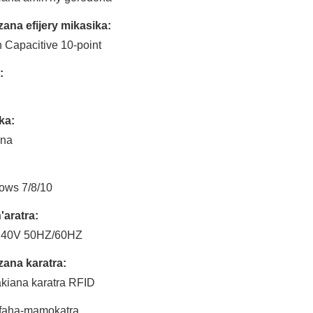
ana efijery mikasika:
 Capacitive 10-point
:
ka:
ona
ows 7/8/10
'aratra:
240V 50HZ/60HZ
ana karatra:
kiana karatra RFID
faha-mamokatra