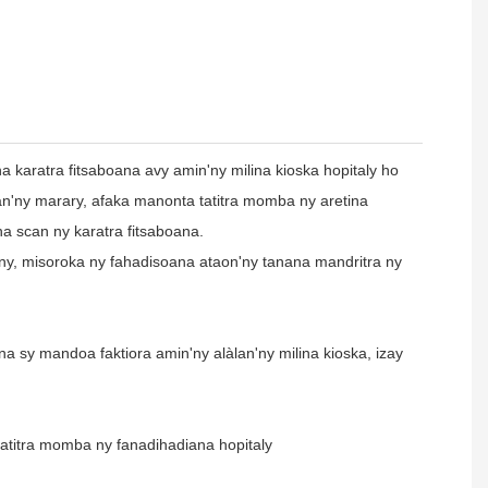
a karatra fitsaboana avy amin'ny milina kioska hopitaly ho
n'ny marary, afaka manonta tatitra momba ny aretina
a na scan ny karatra fitsaboana.
zany, misoroka ny fahadisoana ataon'ny tanana mandritra ny
 sy mandoa faktiora amin'ny alàlan'ny milina kioska, izay
atitra momba ny fanadihadiana hopitaly