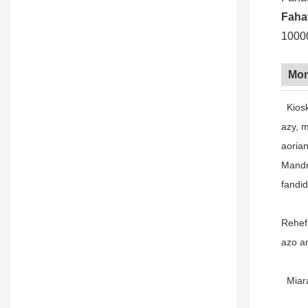
Faha
1000
Mom
Kios
azy, 
aorian
Mandri
fandi
Rehefa
azo a
Miar