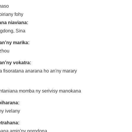
maso
piriany fohy
ana niaviana:
gdong, Sina
an'ny marika:
zhou
an'ny vokatra:
a fisoratana anarana ho an'ny marary
ntaniana momba ny serivisy manokana
iharana:
ny ivelany
trahana:
oana amin'ny gorodona