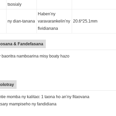
tsosialy
Haben'ny
ny dian-tanana
varavarankelin'ny
20.6*25.1mm
fividianana
osana & Fandefasana
 baoritra namboarina misy boaty hazo
tolotray
tie momba ny kalitao: 1 taona ho an'ny fitaovana
sary mampiseho ny fandidiana