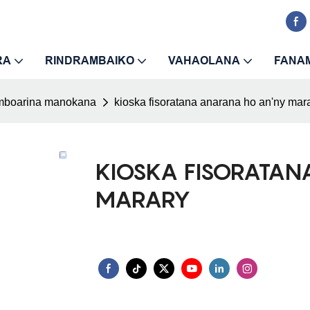
RA
RINDRAMBAIKO
VAHAOLANA
FANA
amboarina manokana
kioska fisoratana anarana ho an'ny mar
KIOSKA FISORATA
MARARY