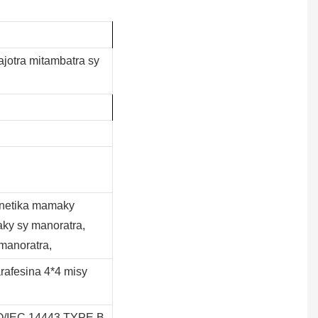
ajotra mitambatra sy
netika mamaky
aky sy manoratra,
manoratra,
arafesina 4*4 misy
SO/IEC 14443 TYPE B