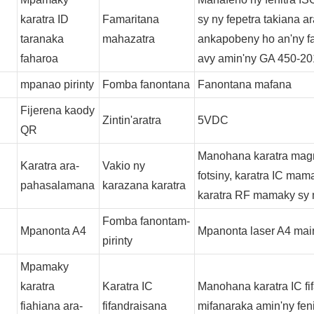
karatra ID
Famaritana
sy ny fepetra takiana a
taranaka
mahazatra
ankapobeny ho an'ny f
faharoa
avy amin'ny GA 450-201
mpanao pirinty
Fomba fanontana
Fanontana mafana
Fijerena kaody
Zintin'aratra
5VDC
QR
Manohana karatra mag
Karatra ara-
Vakio ny
fotsiny, karatra IC mam
pahasalamana
karazana karatra
karatra RF mamaky sy 
Fomba fanontam-
Mpanonta A4
Mpanonta laser A4 main
pirinty
Mpamaky
karatra
Karatra IC
Manohana karatra IC fi
fiahiana ara-
fifandraisana
mifanaraka amin'ny fen