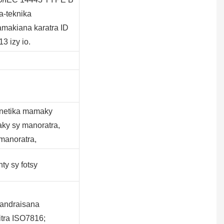
ra-teknika
amakiana karatra ID
3 izy io.
netika mamaky
aky sy manoratra,
manoratra,
ty sy fotsy
fandraisana
itra ISO7816;