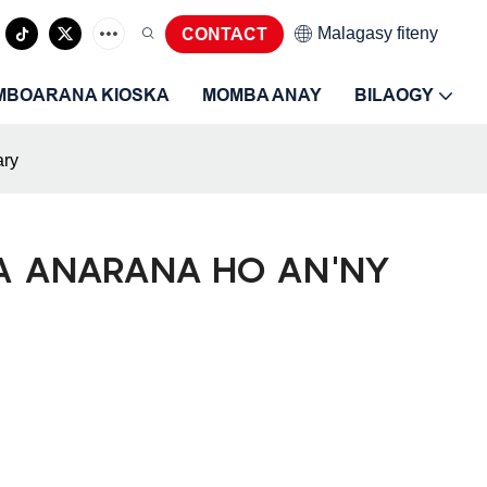
Malagasy fiteny
CONTACT
MBOARANA KIOSKA
MOMBA ANAY
BILAOGY
ary
NA ANARANA HO AN'NY