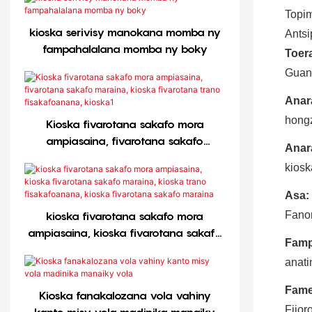
Topi
kioska serivisy manokana momba ny
Antsi
fampahalalana momba ny boky
Toer
Guan
Anar
hong
Kioska fivarotana sakafo mora
ampiasaina, fivarotana sakafo
Anar
maraina, kioska fivarotana trano
kiosk
fisakafoanana, kioska1
Asa:
kioska fivarotana sakafo mora
Fano
ampiasaina, kioska fivarotana sakafo
Famp
maraina, kioska trano fisakafoanana,
anati
kioska fivarotana sakafo maraina
Fame
Kioska fanakalozana vola vahiny
Fijor
kanto misy vola madinika manaiky