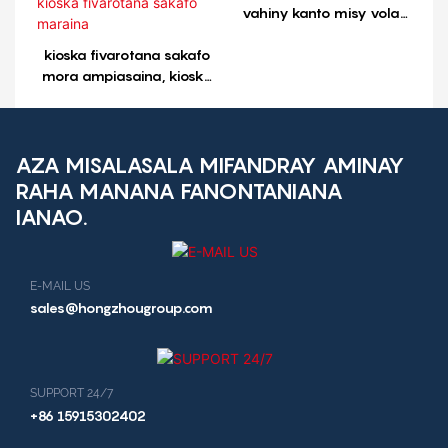
vahiny kanto misy vola
madinika manaiky vola
kioska fivarotana sakafo
mora ampiasaina, kioska
fivarotana sakafo
maraina, kioska trano
fisakafoanana, kioska
fivarotana sakafo
AZA MISALASALA MIFANDRAY AMINAY
maraina
RAHA MANANA FANONTANIANA
IANAO.
E-MAIL US
sales@hongzhougroup.com
SUPPORT 24/7
+86 15915302402