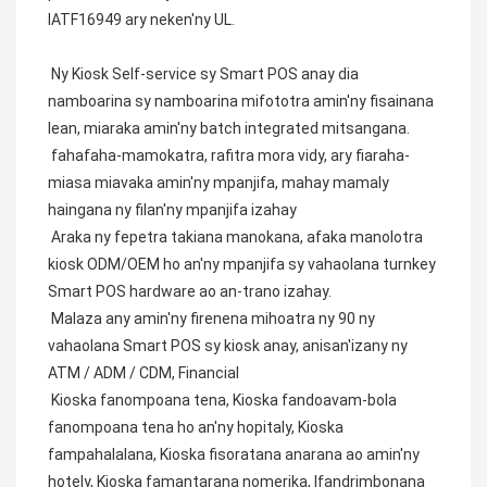
IATF16949 ary neken'ny UL.
 Ny Kiosk Self-service sy Smart POS anay dia 
namboarina sy namboarina mifototra amin'ny fisainana 
lean, miaraka amin'ny batch integrated mitsangana.
 fahafaha-mamokatra, rafitra mora vidy, ary fiaraha-
miasa miavaka amin'ny mpanjifa, mahay mamaly 
haingana ny filan'ny mpanjifa izahay
 Araka ny fepetra takiana manokana, afaka manolotra 
kiosk ODM/OEM ho an'ny mpanjifa sy vahaolana turnkey 
Smart POS hardware ao an-trano izahay.
 Malaza any amin'ny firenena mihoatra ny 90 ny 
vahaolana Smart POS sy kiosk anay, anisan'izany ny 
ATM / ADM / CDM, Financial
 Kioska fanompoana tena, Kioska fandoavam-bola 
fanompoana tena ho an'ny hopitaly, Kioska 
fampahalalana, Kioska fisoratana anarana ao amin'ny 
hotely, Kioska famantarana nomerika, Ifandrimbonana