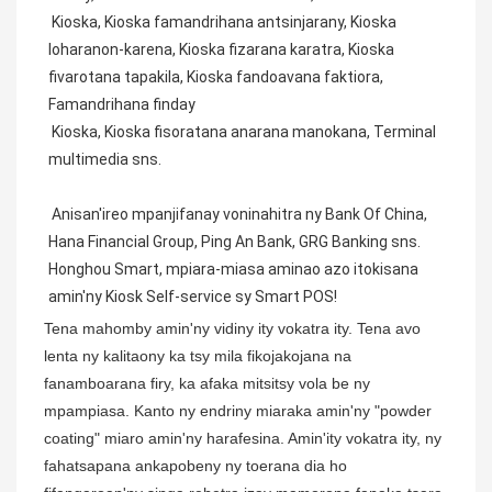
 Kioska, Kioska famandrihana antsinjarany, Kioska 
loharanon-karena, Kioska fizarana karatra, Kioska 
fivarotana tapakila, Kioska fandoavana faktiora, 
Famandrihana finday
 Kioska, Kioska fisoratana anarana manokana, Terminal 
multimedia sns.
 Anisan'ireo mpanjifanay voninahitra ny Bank Of China, 
Hana Financial Group, Ping An Bank, GRG Banking sns. 
Honghou Smart, mpiara-miasa aminao azo itokisana 
amin'ny Kiosk Self-service sy Smart POS!
Tena mahomby amin'ny vidiny ity vokatra ity. Tena avo
lenta ny kalitaony ka tsy mila fikojakojana na
fanamboarana firy, ka afaka mitsitsy vola be ny
mpampiasa. Kanto ny endriny miaraka amin'ny "powder
coating" miaro amin'ny harafesina. Amin'ity vokatra ity, ny
fahatsapana ankapobeny ny toerana dia ho