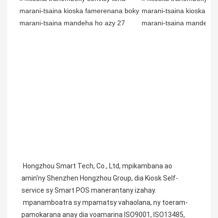
Hongzhou Smart Tech, Co., Ltd, mpikambana ao 
amin'ny Shenzhen Hongzhou Group, dia Kiosk Self-
service sy Smart POS manerantany izahay.
 mpanamboatra sy mpamatsy vahaolana, ny toeram-
pamokarana anay dia voamarina ISO9001, ISO13485, 