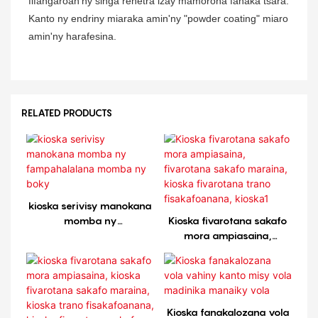
fifangaroan'ny singa rehetra izay mamorona fanaka tsara.
Kanto ny endriny miaraka amin'ny "powder coating" miaro
amin'ny harafesina.
RELATED PRODUCTS
kioska serivisy manokana
momba ny
Kioska fivarotana sakafo
fampahalalana momba
mora ampiasaina,
ny boky
fivarotana sakafo
maraina, kioska
fivarotana trano
fisakafoanana, kioska1
Kioska fanakalozana vola