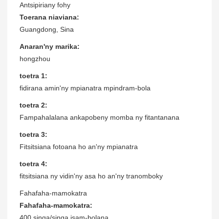
Antsipiriany fohy
Toerana niaviana:
Guangdong, Sina
Anaran'ny marika:
hongzhou
toetra 1:
fidirana amin'ny mpianatra mpindram-bola
toetra 2:
Fampahalalana ankapobeny momba ny fitantanana
toetra 3:
Fitsitsiana fotoana ho an'ny mpianatra
toetra 4:
fitsitsiana ny vidin'ny asa ho an'ny tranomboky
Fahafaha-mamokatra
Fahafaha-mamokatra:
400 singa/singa isam-bolana