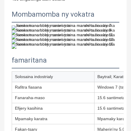
Mombamomba ny vokatra
famaritana
Solosaina indostrialy
Baytrail; Karatra 
Rafitra fiasana
Windows 7 (tsy mi
Fanaraha-maso
15.6 santimetatra
Efijery kasihina
15.6 santimetatra
Mpamaky karatra
Mpamaky karatra
Fakan-tsary
Maherin'ny 5.000