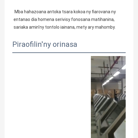
 Mba hahazoana antoka tsara kokoa ny fiarovana ny 
entanao dia homena serivisy fonosana matihanina, 
sariaka amin'ny tontolo iainana, mety ary mahomby.
Piraofilin'ny orinasa