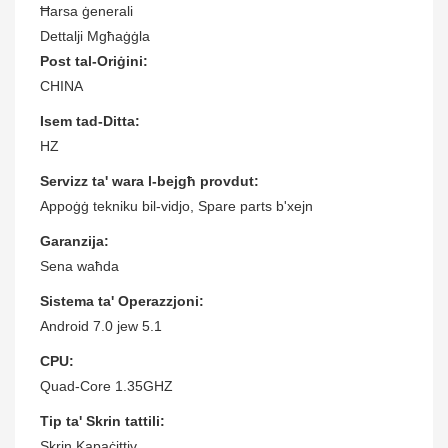
Ħarsa ġenerali
Dettalji Mgħaġġla
Post tal-Oriġini:
CHINA
Isem tad-Ditta:
HZ
Servizz ta' wara l-bejgħ provdut:
Appoġġ tekniku bil-vidjo, Spare parts b'xejn
Garanzija:
Sena waħda
Sistema ta' Operazzjoni:
Android 7.0 jew 5.1
CPU:
Quad-Core 1.35GHZ
Tip ta' Skrin tattili:
Skrin Kapaċittiv