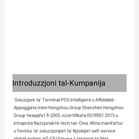
Introduzzjoni tal-Kumpanija
Soluzzjoni ta' Terminal POS Intelliġenti u Affidabbli - 
Appoġġjata minn Hongzhou Group Shenzhen Hongzhou 
Group twaqqfet fl-2005, iċċertifikata ISO9001 2015 u 
intrapriża Nazzjonali Hi-tech taċ-Ċina. Aħna manifattur 
u fornitur ta' soluzzjonijiet ta' Kjoskijiet self-service 
globali ewlieni. HZ-CS10 huwa t-terminal ta' ħlas 