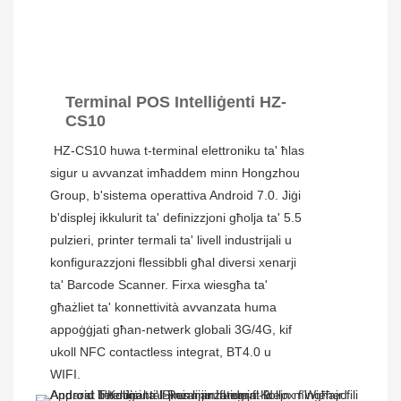
Terminal POS Intelliġenti HZ-
CS10
HZ-CS10 huwa t-terminal elettroniku ta' ħlas 
sigur u avvanzat imħaddem minn Hongzhou 
Group, b'sistema operattiva Android 7.0. Jiġi 
b'displej ikkulurit ta' definizzjoni għolja ta' 5.5 
pulzieri, printer termali ta' livell industrijali u 
konfigurazzjoni flessibbli għal diversi xenarji 
ta' Barcode Scanner. Firxa wiesgħa ta' 
għażliet ta' konnettività avvanzata huma 
appoġġjati għan-netwerk globali 3G/4G, kif 
ukoll NFC contactless integrat, BT4.0 u 
WIFI.