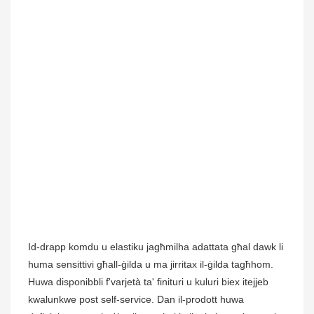
Id-drapp komdu u elastiku jagħmilha adattata għal dawk li
huma sensittivi għall-ġilda u ma jirritax il-ġilda tagħhom.
Huwa disponibbli f'varjetà ta' finituri u kuluri biex itejjeb
kwalunkwe post self-service. Dan il-prodott huwa