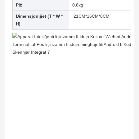
Piż
0.8kg
Dimensjonijiet (T * W *
21CM*16CM*8CM
H)