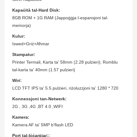
Kapaċità tal-Hard Disk:
8GB ROM + 1G RAM (Jappoġġja l-espansjoni tal-
memorja)
Kulur:
Iswed+Griż+Aħmar
Stampatur:
Printer Termali; Karta ta' 58mm (2.28 pulzieri); Romblu
tal-karta ta' 40mm (1.57 pulzieri)
Wiri:
LCD TFT IPS ta' 5.5 pulzieri, riżoluzzjoni ta' 1280 * 720
Konnessjoni tan-Netwerk:
2G , 3G ,4G ,BT 4.0 ,WIFI
Kamera:
Kamera AF ta' 5MP b'flash LED
Port tal-Iċċarġjar::