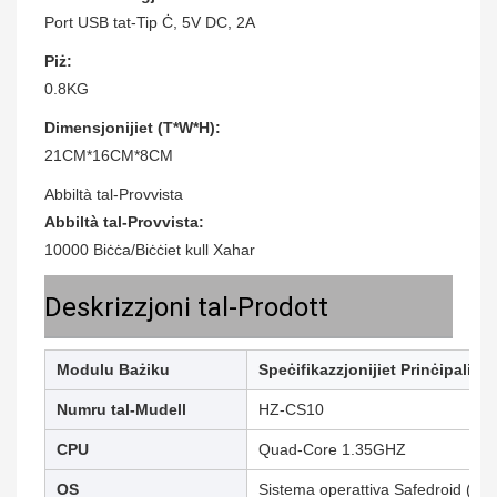
Port USB tat-Tip Ċ, 5V DC, 2A
Piż:
0.8KG
Dimensjonijiet (T*W*H):
21CM*16CM*8CM
Abbiltà tal-Provvista
Abbiltà tal-Provvista:
10000 Biċċa/Biċċiet kull Xahar
Deskrizzjoni tal-Prodott
Modulu Bażiku
Speċifikazzjonijiet Prinċipali
Numru tal-Mudell
HZ-CS10
CPU
Quad-Core 1.35GHZ
OS
Sistema operattiva Safedroid (ibb