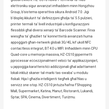
elettroniku sigur avvanzat imħaddem minn Hongzhou 
Group, b'sistema operattiva sikura Android 7.0. Jiġi 
b'displej ikkulurit ta' definizzjoni għolja ta' 5.5 pulzieri, 
printer termali ta' livell industrijali u konfigurazzjoni 
flessibbli għal diversi xenarji ta' Barcode Scanner. Firxa 
wiesgħa ta' għażliet ta' konnettività avvanzati huma 
appoġġjati għan-netwerk globali 3G/4G, kif ukoll NFC 
contactless integrat, BT4.0 u WIFI. Imħaddem minn CPU 
Quad-core u memorja massiva, HZ-CS10 jippermetti 
pproċessar eċċezzjonalment veloċi ta' applikazzjonijiet, 
u jappoġġja karatteristiċi addizzjonali għal adattament 
lokali inkluż skaner tal-marki tas-swaba' u modulu 
fiskali. Hija l-għażla intelliġenti tiegħek għal ħlas u 
servizz one-stop. HZ-CS10 jintuża ħafna f'Shopping 
Mall, Supermarket, Katina, Ħanut, Ristoranti, Lukandi, 
Sptar, SPA, Ċinema, Divertiment, Turiżmu.