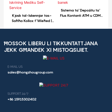
Sistema ta' Depożitu ta'
Kjosk tal-Iskennjar tas-
Flus Kontanti ATM u CDM
Saħħa Kollox f'Wieħed |
għall-banek
Kjosk tal-Iskrining Mediku
Self-Service
ĦOSSOK LIBERU LI TIKKUNTATTJANA
JEKK GĦANDEK XI MISTOQSIJIET.
E-MAIL US
sales@hongzhougroup.com
SUPPORT 24/7
+86 15915302402