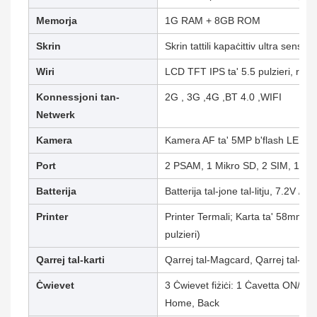
Memorja
1G RAM + 8GB ROM
Skrin
Skrin tattili kapaċittiv ultra sensit
Wiri
LCD TFT IPS ta' 5.5 pulzieri, riżol
Konnessjoni tan-
2G , 3G ,4G ,BT 4.0 ,WIFI
Netwerk
Kamera
Kamera AF ta' 5MP b'flash LED
Port
2 PSAM, 1 Mikro SD, 2 SIM, 1 USB
Batterija
Batterija tal-jone tal-litju, 7.2V /
Printer
Printer Termali; Karta ta' 58mm (2
pulzieri)
Qarrej tal-karti
Qarrej tal-Magcard, Qarrej tal-Kar
Ċwievet
3 Ċwievet fiżiċi: 1 Ċavetta ON/OFF
Home, Back