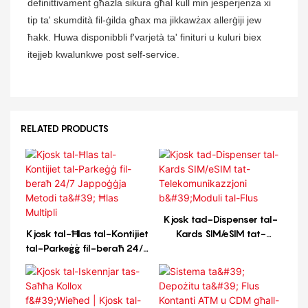
definittivament għażla sikura għal kull min jesperjenza xi
tip ta' skumdità fil-ġilda għax ma jikkawżax allerġiji jew
ħakk. Huwa disponibbli f'varjetà ta' finituri u kuluri biex
itejjeb kwalunkwe post self-service.
RELATED PRODUCTS
Kjosk tad-Dispenser tal-
Kjosk tal-Ħlas tal-Kontijiet
Kards SIM/eSIM tat-
tal-Parkeġġ fil-beraħ 24/7
Telekomunikazzjoni
Jappoġġja Metodi ta' Ħlas
b'Moduli tal-Flus
Multipli