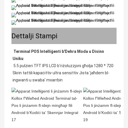
Dettalji Stampi
Terminal POS Intelliġenti b'Dehra Moda u Disinn 
Uniku
5.5 pulzieri TFT IPS LCD b'riżoluzzjoni għolja 1280 * 720 
Skrin tattili kapaċittiv ultra sensittiv Jista 'jaħdem bl-
ingwanti u swaba' mxarrbin