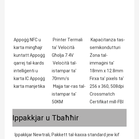
Appoġġ NFC u
Printer Termali
Kapaċitanza tas-
karta mingħajr
ta' Veloċità
semikondutturi
kuntatt Appoġġ
Għolja 7.4V
Żona tal-
qarrej tal-kards
Veloċità tal-
immaġini ta'
intelliġenti u
istampar ta'
18mm x 12.8mm
karta IC Appoġġ
70mm/s
Firxa ta' pixels ta'
karta manjetika
Ħajja tar-ras tal-
256 x 360, 508dpi
istampar ta'
Crossmatch
50KM
Ċertifikat mill-FBI
Ippakkjar u Tbaħħir
Ippakkjar Newtrali, Pakkett tal-kaxxa standard jew kif 