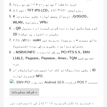
لویه حافظه: ۲ جي بي رام + ۱۶ جي بي روم؛
۵.۷ انچه TFT IPS LCD، ریزولوشن ۱۴۴۰*۷۲۰؛
د نړیوال پوښښ لپاره بشپړ بینډونه: 4G/3G/2G،
WLAN، بلوتوث، VPN؛
د QR کوډ چټک سکین لپاره دوه ګونی کیمره او د سمبول
2D سکینر د اختیار په توګه؛
د ۴.۳۵V/۳۵۰۰mAH عالي بیټرۍ + د بریښنا مدیریت غیر
معمولي ډیزاین د بشپړې ورځې موده تضمینوي؛
د MSR/IC/NFC یو ځل تادیه، د PCI PTS 5.X، EMV
L1&L2، Paypass، Paywave، Amex، TQM تصدیق شوي
سره.
د بشپړ سناریوګانو لکه ترانسپورت، لوژستیک، او ID
کنټرول لپاره NFC.
د شرکت معلومات
د شینزین هانګژو ګروپ په ۲۰۰۵ کال کې تاسیس شو، موږ