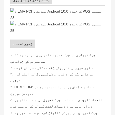
بسته بندي او بار وړل
زموږ خدمات
۱. چټک غبرګون او چټک عمل، ستاسو پوښتنې به په ۲۴
ساعتونو کې ځواب شي.
۲. د کور جوړونې فابریکې څخه مستقیم سیالي قیمت.
۳. په فابریکه کې د لومړي لاس کنټرول له امله لوړ
کیفیت.
۴. OEM/ODM: ستاسو د انځورونو یا نمونو سره سم
دودیز جوړول.
۵. انعطاف: کوچني امرونه د چټک تحویل لپاره د منلو وړ
دي او تاسو سره د سټاک لګښت کمولو کې مرسته کوي.
۶. چټک تحویلي او بهرنۍ کانبان ګودام خدمت. موږ په