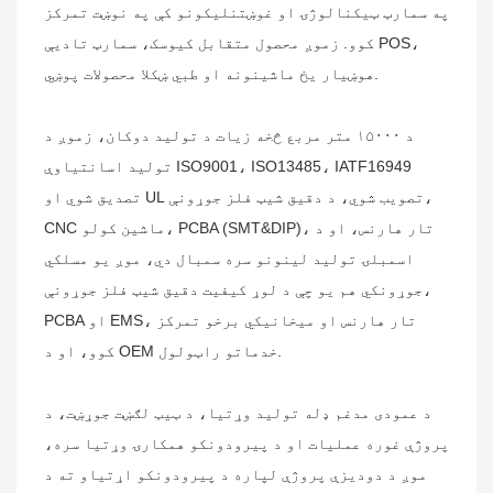
په سمارټ ټیکنالوژۍ او غوښتنلیکونو کې په نوښت تمرکز
کوو. زموږ محصول متقابل کیوسک، سمارټ تادیې POS،
هوښیار یخ ماشینونه او طبي ښکلا محصولات پوښي.
د ۱۵۰۰۰ متر مربع څخه زیات د تولید دوکان، زموږ د
تولید اسانتیاوې ISO9001، ISO13485، IATF16949
تصدیق شوي او UL تصویب شوي، د دقیق شیټ فلز جوړونې،
CNC ماشین کولو، PCBA (SMT&DIP)، تار هارنس، او د
اسمبلۍ تولید لینونو سره سمبال دي، موږ یو مسلکي
جوړونکي هم یو چې د لوړ کیفیت دقیق شیټ فلز جوړونې،
PCBA او EMS، تار هارنس او ​​میخانیکي برخو تمرکز
کوو، او د OEM خدماتو راټولول.
د عمودی مدغم ډله تولید وړتیا، د ټیټ لګښت جوړښت، د
پروژې غوره عملیات او د پیرودونکو همکارۍ وړتیا سره،
موږ د دودیزې پروژې لپاره د پیرودونکو اړتیاو ته د