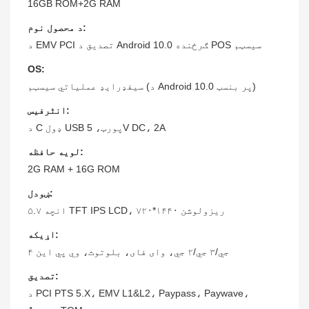
16GB ROM+2G RAM
د محصول نوم:
د EMV PCI تصدیق د Android 10.0 ګرځنده POS سیسټم
OS:
سیفډرایډ عملیاتي سیسټم (د Android 10.0 پر بنسټ)
انٹرفیس:
د C ډول USB پورټ، 5V DC، 2A
لویه حافظه:
2G RAM + 16G ROM
ښودل:
۵.۷ انچه TFT IPS LCD، ریزولوشن ۱۴۴۰*۷۲۰
اړیکه:
۴ جي/۳ جي/۲ جي، وای فای، بلوتوث، وي پي این
تصدیق:
د PCI PTS 5.X، EMV L1&L2، Paypass، Paywave،