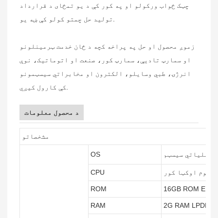
چټک ځواب ورکولو او په کور کې د یو تمځای د قرارداد
تولید حل چمتو کولو کې ښه یو.
زموږ محصول او حل په پراخه کچه د ځان خدمت ټرمینلونو
او سمارټ تادیې، سمارټ کور، صنعت او اتوماتیک، نوې
انرژۍ، طبي وسایلو، الکترون او مخابراتي سیسټمونو
کې کارول کیږي.
د محصول معلومات
مشخصاتو
OS
CPU
ROM
16GB ROM EM
RAM
2G RAM LPDDR