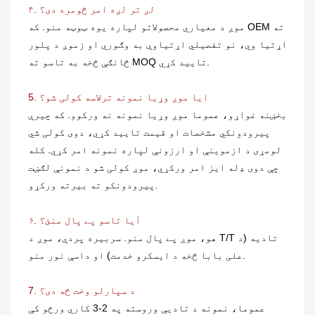
۴. لږ تر لږه امر څومره دی؟
موږ د معیاري محصولاتو لپاره یوه ټوټه منو. که OEM ته
اړتیا وي، نو تفصيلي اړتیاوې به وګوري او زموږ د پلور
څانګې څخه به تاسو ته MOQ تایید کړي.
5. ایا موږ وړیا نمونه ترلاسه کولی شو؟
بخښنه غواړو، عموما موږ وړیا نمونه نه ورکوو. که چیرې
پیرودونکي مشخصات او قیمت تایید کړي، دوی کولی شي
لومړی د ازموینې او ارزونې لپاره نمونه امر کړي. کله
چې دوی ډله ایز امر ورکړي، موږ کولی شو د نمونې لګښت
پیرودونکو ته بیرته ورکړو.
۶. آیا تاسو پے پال منئ؟
هو، موږ پے پال منو. سربیره پردې، موږ د T/T تادیه (د
علی بابا څخه د ایسکرو خدمت) او داسې نور منو.
7. د سپارلو وخت څه دی؟
عموما، نمونه د تادیې وروسته په 2-3 کاري ورځو کې