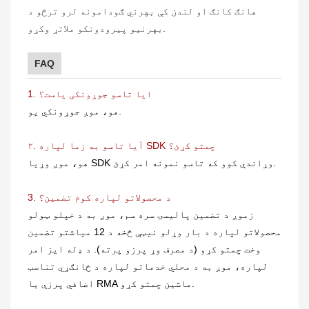
هانګ کانګ او لندن کې بهرني ګودامونه لرو ترڅو د
بهرنیو پیرودونکو ملاتړ وکړو.
FAQ
1. ایا تاسو جوړونکی یاست؟
هو، موږ جوړونکي یو.
۲. آیا تاسو به زما لپاره SDK چمتو کړئ؟
هو، موږ وړیا SDK وړاندې کوو که تاسو نمونه امر کړئ.
3. د محصولاتو لپاره کوم تضمین؟
زموږ د تضمین پالیسۍ سره سم، موږ به د خپلو ټولو
محصولاتو لپاره د بار وړلو نیټې څخه د 12 میاشتو تضمین
وخت چمتو کړو (د مصرف وړ پرزو پرته). د ډله ایز امر
لپاره، موږ به د محلي خدماتو لپاره د ځانګړي تناسب
اضافي پرزې یا RMA ماشین چمتو کړو.