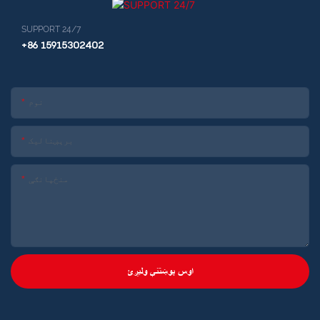
SUPPORT 24/7
+86 15915302402
نوم
برېښنالیک
منځپانګې
اوس پوښتنې ولیږئ