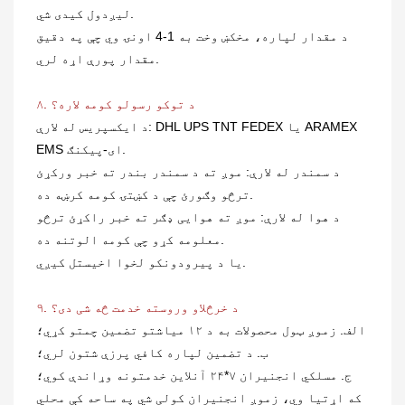
لیږدول کیدی شي.
د مقدار لپاره، مخکښ وخت به 1-4 اونۍ وي چې په دقیق
مقدار پورې اړه لري.
۸. د توکو رسولو کومه لاره؟
د ایکسپریس له لارې: DHL UPS TNT FEDEX یا ARAMEX
EMS ای-پیکنګ.
د سمندر له لارې: موږ ته د سمندر بندر ته خبر ورکړئ
ترڅو وګورئ چې د کښتۍ کومه کرښه ده.
د هوا له لارې: موږ ته هوایی ډګر ته خبر راکړئ ترڅو
معلومه کړو چې کومه الوتنه ده.
یا د پیرودونکو لخوا اخیستل کیږي.
۹. د خرڅلاو وروسته خدمت څه شی دی؟
الف. زموږ ټول محصولات به د ۱۲ میاشتو تضمین چمتو کړي؛
ب. د تضمین لپاره کافي پرزې شتون لري؛
ج. مسلکي انجنیران ۷*۲۴ آنلاین خدمتونه وړاندې کوي؛
که اړتیا وي، زموږ انجنیران کولی شي په ساحه کې محلي