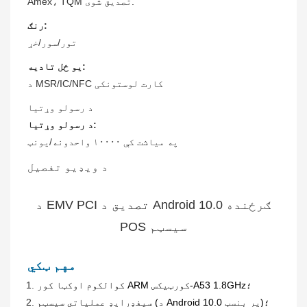
Amex، TQM تصدیق شوی.
رنګ:
تور/سور/خړ
یو ځل تادیه:
د MSR/IC/NFC کارت لوستونکی
د رسولو وړتیا
د رسولو وړتیا:
په میاشت کې ۱۰۰۰۰ واحدونه/یونټ
د ویډیو تفصیل
د EMV PCI تصدیق د Android 10.0 ګرځنده
POS سیسټم
مهم ټکي
کوالکوم اوکټا کور ARM کورټیکس-A53 1.8GHz؛
سیفډرایډ عملیاتي سیسټم (د Android 10.0 پر بنسټ)؛