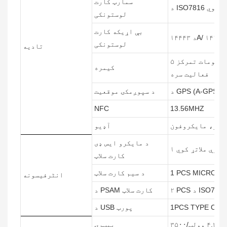
سمارټ کارت
ملاتړ کوي
لوستونکی
بې اړیکه کارت
لوستونکی
تادیه
۵ میګاپکسله کیمره د ایل ای ډي فلش او اتومات تمرکز
کیمره
فعالیت سره
د سپوږمکۍ موقعیت
NFC
13.56MHZ
آډیو
د مایکرو ایس ډی
کارت سلاټ
1 PCS MICRO SI
د سیم کارت سلاټ
انٹرفیسونه
د PSAM کارت سلاټ
1PCS TYPE C U
د USB پورټ
بیټرۍ