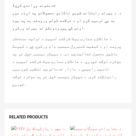
خدمتونه وړاندې کړي؛
د. د بیرته راستانه شویو ناکامو محصولاتو په اړه، موږ
به یې ترمیم کړو او د ترلاسه کولو وروسته به په یوه
اونۍ کې پیرودونکو ته بیرته ورکړو.
د هانګژو سمارټ ټیک شرکت، لمیټډ د تولید مستحکم
پروسه او د کیفیت کنټرول سیسټم ډاډ ورکوي چې د کیوسک
ماشین محصول فعالیت ښه دی. د سپیکر سیسټم خپل غږ په
مؤثره توګه خپروي. د هانګژو سمارټ ټیک شرکت، لمیټډ د
تاسیس راهیسې د بازار خدماتو ښه تنظیم شوی ټیم
رامینځته کړی. د سپیکر سیسټم خپل غږ په مؤثره توګه
خپروي.
RELATED PRODUCTS