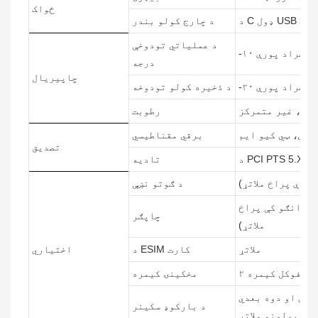
ځواک
د چارج کولو بندر
د عملیاتي تودوخې
درجه
چاپیریال
د ذخیره کولو تودوخه
رطوبت
ایس، ټي کیو ایم
برقي مقناطیسي
تصدیق
تادیه
د ګوتو نښې
و زانګو کې پراخ
چاپګر
ملاتړ)
ملاتړ
د ESIM کارت
اختیاري
ابت فوکل کیمره
مخکینۍ کیمره
یو بعدي او دوه بعدي
د بارکوډ سکینر
سمبولونو ملاتړ