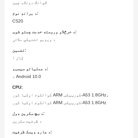
ګوانګ دونګ، چین
د برانډ نوم:
CS20
د خرڅلاو وروسته خدمت چمتو شوی:
د ویډیو تخنیکي ملاتړ
تضمین:
۱ کال
د عملیاتو سیسټم:
د Android 10.0
CPU:
کوالکوم اوکټا کور ARM کورټیکس-A53 1.8GHz،
کوالکوم اوکټا کور ARM کورټیکس-A53 1.8GHz
د ټچ سکرین ډول:
د ظرفیت سکرین
د هارډ ډیسک ظرفیت: