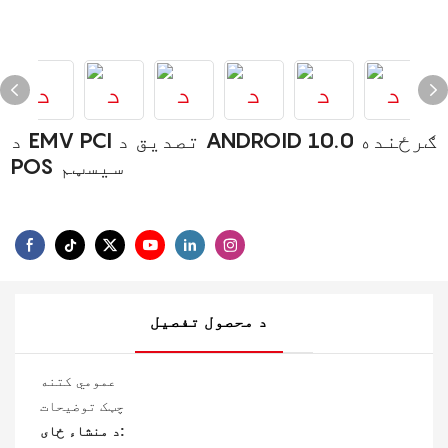
د EMV PCI تصدیق د ANDROID 10.0 ګرځنده
POS سیسټم
د محصول تفصیل
عمومي کتنه
چټک توضیحات
د منشاء ځای: