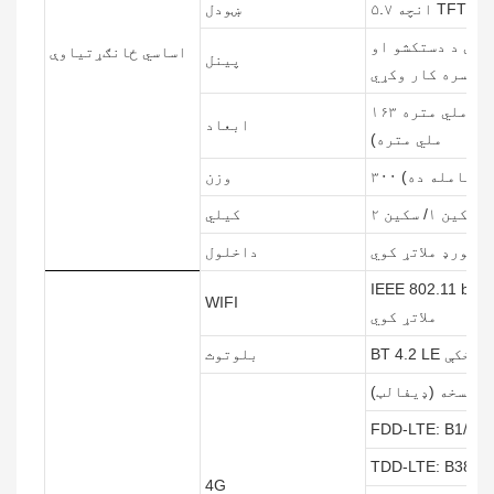
ښودل
 شي د دستکشو او
اساسي ځانګړتیاوې
پینل
تو سره کار وکړي
۱۶۳ ملي متره X۷۷ ملي متره X۱۷.۵ ملي متره ( اعظمي ۲۱.۸
ابعاد
ملي متره)
پکې شامله ده)
وزن
۱/ سکین ۲
کیلي
کیبورډ ملاتړ کوي
داخلول
IEEE 802.11 b/ او a/c، د دوه ګوني بانډ 2.4GHZ او 5GHZ
WIFI
ملاتړ کوي
BT 4.2 او مخکې
بلوتوث
FDD-LTE: B1/B3/
TDD-LTE: B38/B3
4G