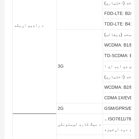
FDD-LTE: B2/B4/
TDD-LTE: B41
د راډیو اړیکه
WCDMA: B1/B2/B
TD-SCDMA: B34/
3G
WCDMA: B2/B4/B
CDMA 1X/EVDO:
2G
GSM/GPRS/EDGE
د میګ کارډ لوستونکی