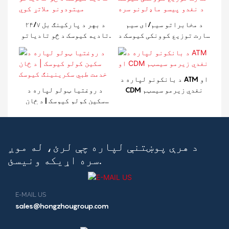
د مخابراتو سیم/ای سیم
۲۴/۷ د بهر د پارکینګ بل
کارت توزیع کوونکی کیوسک د
تادیه کیوسک د څو تادیاتو
نغدو پیسو ماډلونو سره
میتودونو ملاتړ کوي
د بانکونو لپاره د ATM او
CDM نغدي زیرمو سیسټم
د روغتیا ټولو لپاره د
سکین کولو کیوسک | د ځان
خدمت طبي سکرینینګ کیوسک
د هرې پوښتنې لپاره چې لرئ، له موږ
سره اړیکه ونیسئ.
E-MAIL US
sales@hongzhougroup.com