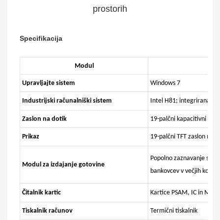
prostorih
Specifikacija
Modul
Upravljajte sistem
Windows 7
Industrijski računalniški sistem
Intel H81; integrirana om
Zaslon na dotik
19-palčni kapacitivni
Prikaz
19-palčni TFT zaslon na do
Popolno zaznavanje stanj
Modul za izdajanje gotovine
bankovcev v večjih količi
Čitalnik kartic
Kartice PSAM, IC in Magc
Tiskalnik računov
Termični tiskalnik