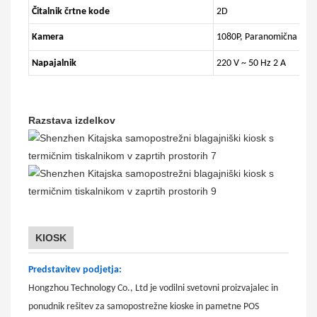
Čitalnik črtne kode
2D
Kamera
1080P, Paranomična fotog
Napajalnik
220 V ~ 50 Hz 2 A
Razstava izdelkov
KIOSK
Predstavitev podjetja:
Hongzhou Technology Co., Ltd je vodilni svetovni proizvajalec in
ponudnik rešitev za samopostrežne kioske in pametne POS