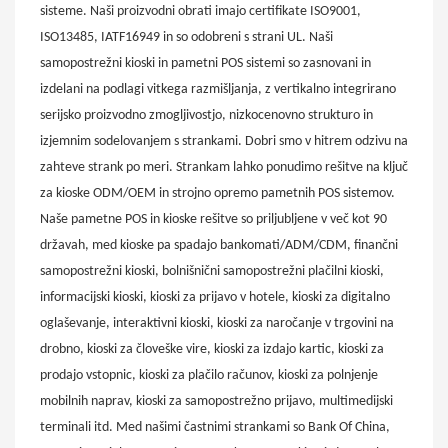
sisteme. Naši proizvodni obrati imajo certifikate ISO9001,
ISO13485, IATF16949 in so odobreni s strani UL. Naši
samopostrežni kioski in pametni POS sistemi so zasnovani in
izdelani na podlagi vitkega razmišljanja, z vertikalno integrirano
serijsko proizvodno zmogljivostjo, nizkocenovno strukturo in
izjemnim sodelovanjem s strankami. Dobri smo v hitrem odzivu na
zahteve strank po meri. Strankam lahko ponudimo rešitve na ključ
za kioske ODM/OEM in strojno opremo pametnih POS sistemov.
Naše pametne POS in kioske rešitve so priljubljene v več kot 90
državah, med kioske pa spadajo bankomati/ADM/CDM, finančni
samopostrežni kioski, bolnišnični samopostrežni plačilni kioski,
informacijski kioski, kioski za prijavo v hotele, kioski za digitalno
oglaševanje, interaktivni kioski, kioski za naročanje v trgovini na
drobno, kioski za človeške vire, kioski za izdajo kartic, kioski za
prodajo vstopnic, kioski za plačilo računov, kioski za polnjenje
mobilnih naprav, kioski za samopostrežno prijavo, multimedijski
terminali itd. Med našimi častnimi strankami so Bank Of China,