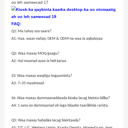
FAQ:
Q1: Ma tahay soo-saare?
A1: Haa, waan nahay, OEM & ODM-na waa la aqbalayaa
Q2: Waa maxay MOQ-gaagu?
A2: Hal muunad ayaa la heli karaa.
S3: Waa maxay waqtiga hogaaminta?
A3: 7~35 maalmood
S4: Waa maxay dammaanaddaada kioska lacag bixinta biilka?
A4: 1 sano oo dammaanad ah laga bilaabo taariikhda rarista.
Q5: Waa maxay hababka lacag bixintaada?
A5: T/T, L/C, Western Union, Kaarka Deynta, MoneyGram, iwm.