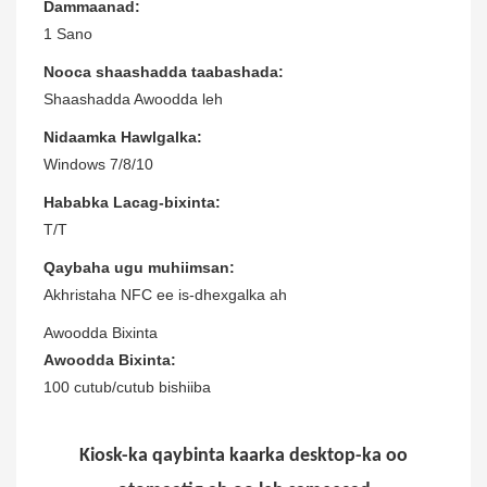
Dammaanad:
1 Sano
Nooca shaashadda taabashada:
Shaashadda Awoodda leh
Nidaamka Hawlgalka:
Windows 7/8/10
Hababka Lacag-bixinta:
T/T
Qaybaha ugu muhiimsan:
Akhristaha NFC ee is-dhexgalka ah
Awoodda Bixinta
Awoodda Bixinta:
100 cutub/cutub bishiiba
Kiosk-ka qaybinta kaarka desktop-ka oo