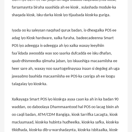
farsamaynta biraha xaashida ah ee kiosk
,
xulashada module-ka
shaqada kiosk, isku-darka kiosk
iyo
tijaabada kiosk-ka guriga.
Iyada oo ku saleysan naqshad qurux badan, is-dhexgalka POS ee
adag iyo Kiosk hardware, xalka furaha, badeecadeenna Smart
POS iyo adeegga is-adeegga ah iyo xalka waxay leeyihiin
faa'iidada awoodda wax soo saarka dufcadda ee isku dhafan,
qaab-dhismeedka qiimaha jaban, iyo iskaashiga macaamiisha ee
heer sare ah, waxay noo suurtogelinaysaa inaan si degdeg ah uga
jawaabno baahida macaamiisha ee POS-ka casriga ah ee loogu
talagalay iyo kiosk-ka.
Xalkayaga Smart POS iyo kiosk-ga ayaa caan ka ah in ka badan 90
waddan, oo daboolaya Dhammaantood hal POS oo lacag bixin ah
oo caqli badan, ATM/CDM Bangiga, kiosk Sarrifka Lacagta, kiosk
macluumaad, kiosk-ka hubinta hudheelka, kiosk-ka safka, kiosk-ka
tikidhada, kiosk-ka dib-u-warshadaynta, kiosk-ka Isbitaalka, kiosk-