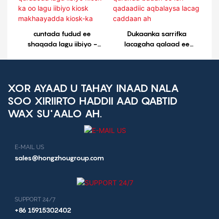
cuntada fudud ee
Dukaanka sarrifka
shaqada lagu iibiyo -
lacagaha qalaad ee
quraacda lagu iibiyo
quruxda badan oo leh
kiosk-ka oo lagu iibiyo
qadaadiic aqbalaysa
kiosk makhaayadda
lacag caddaan ah
kiosk-ka
XOR AYAAD U TAHAY INAAD NALA
SOO XIRIIRTO HADDII AAD QABTID
WAX SU'AALO AH.
E-MAIL US
sales@hongzhougroup.com
SUPPORT 24/7
+86 15915302402