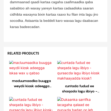
dammaanad qaadi kartaa cagaha caafimaadka qaba
sababtoo ah waxay yareyn kartaa cadaadiska saaran
cidhibta waxayna bixin kartaa raaxo ku filan inta lagu jiro
socodka. Astaanta la beddeli karo waxaa lagu daabacan
karaa badeecadan.
RELATED PRODUCTS
macluumaadka buugga
weydii kiosk adeegga
cuntada fudud ee
iskaa wax u qabso
shaqada lagu iibiyo -
quraacda lagu iibiyo kiosk
makhaayadda kiosk1