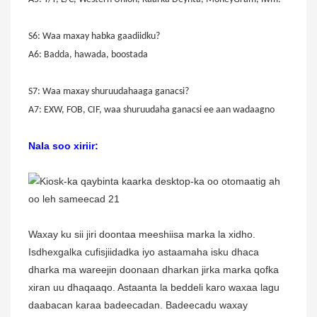
S6: Waa maxay habka gaadiidku?
A6: Badda, hawada, boostada
S7: Waa maxay shuruudahaaga ganacsi?
A7: EXW, FOB, CIF, waa shuruudaha ganacsi ee aan wadaagno
Nala soo xiriir:
Waxay ku sii jiri doontaa meeshiisa marka la xidho.
Isdhexgalka cufisjiidadka iyo astaamaha isku dhaca
dharka ma wareejin doonaan dharkan jirka marka qofka
xiran uu dhaqaaqo. Astaanta la beddeli karo waxaa lagu
daabacan karaa badeecadan. Badeecadu waxay