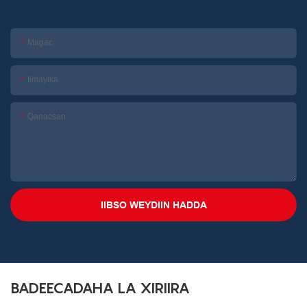
Magac
Iimaylka
Qanacsan
IIBSO WEYDIIN HADDA
BADEECADAHA LA XIRIIRA