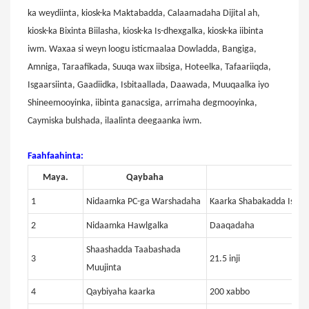
ka weydiinta, kiosk-ka Maktabadda, Calaamadaha Dijital ah,
kiosk-ka Bixinta Biilasha, kiosk-ka Is-dhexgalka, kiosk-ka iibinta
iwm. Waxaa si weyn loogu isticmaalaa Dowladda, Bangiga,
Amniga, Taraafikada, Suuqa wax iibsiga, Hoteelka, Tafaariiqda,
Isgaarsiinta, Gaadiidka, Isbitaallada, Daawada, Muuqaalka iyo
Shineemooyinka, iibinta ganacsiga, arrimaha degmooyinka,
Caymiska bulshada, ilaalinta deegaanka iwm.
Faahfaahinta:
Maya.
Qaybaha
T
1
Nidaamka PC-ga Warshadaha
Kaarka Shabakadda Isku-d
2
Nidaamka Hawlgalka
Daaqadaha
Shaashadda Taabashada
3
21.5 inji
Muujinta
4
Qaybiyaha kaarka
200 xabbo