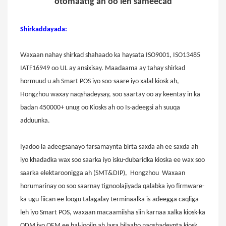
otomaatig ah oo leh sameecad
Shirkaddayada:
Waxaan
nahay shirkad shahaado ka haysata ISO9001, ISO13485
IATF16949 oo UL ay ansixisay. Maadaama ay tahay shirkad
hormuud u ah Smart POS iyo soo-saare iyo xalal kiosk ah,
Hongzhou waxay naqshadeysay, soo saartay oo ay keentay in ka
badan 450000+ unug oo Kiosks ah oo Is-adeegsi ah suuqa
adduunka.
Iyadoo la adeegsanayo farsamaynta birta saxda ah ee saxda ah
iyo khadadka wax soo saarka iyo isku-dubaridka kioska ee wax soo
saarka elektaroonigga ah (SMT&DIP),
Hongzhou
Waxaan
horumarinay oo soo saarnay tignoolajiyada qalabka iyo firmware-
ka ugu fiican ee loogu talagalay terminaalka is-adeegga caqliga
leh iyo Smart POS, waxaan macaamiisha siin karnaa xalka kiosk-ka
ODM iyo OEM ee hal-joojin ah laga bilaabo naqshadeynta kiosk,