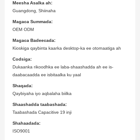
Meesha Asalka ah:
Guangdong, Shiinaha
Magaca Summada:
OEM ODM
Magaca Badeecada:
Kioskiga qaybinta kaarka desktop-ka ee otomaatiga ah
Codsiga:
Dukaanka rikoodhka ee laba-shaashadda ah ee is-
daabacaadda ee isbitaalka ku yaal
Shaqada:
Qaybiyaha iyo aqbalaha biilka
Shaashadda taabashada:
Taabashada Capacitive 19 inji
Shahaadada:
ISO9001