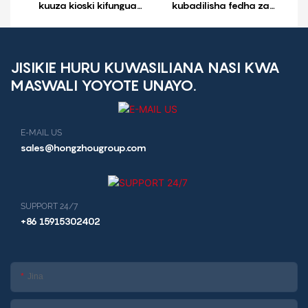
kuuza kioski kifungua
kubadilisha fedha za
kinywa kuuza kioski
kigeni chenye sarafu
mgahawa kioski
inayokubali pesa taslimu
JISIKIE HURU KUWASILIANA NASI KWA
MASWALI YOYOTE UNAYO.
E-MAIL US
sales@hongzhougroup.com
SUPPORT 24/7
+86 15915302402
Jina