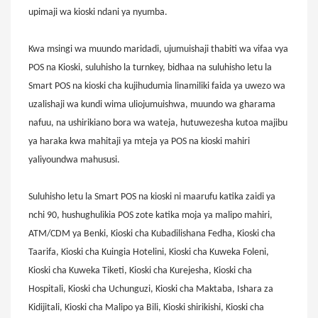
upimaji wa kioski ndani ya nyumba.
Kwa msingi wa muundo maridadi, ujumuishaji thabiti wa vifaa vya
POS na Kioski, suluhisho la turnkey, bidhaa na suluhisho letu la
Smart POS na kioski cha kujihudumia linamiliki faida ya uwezo wa
uzalishaji wa kundi wima uliojumuishwa, muundo wa gharama
nafuu, na ushirikiano bora wa wateja, hutuwezesha kutoa majibu
ya haraka kwa mahitaji ya mteja ya POS na kioski mahiri
yaliyoundwa mahususi.
Suluhisho letu la Smart POS na kioski ni maarufu katika zaidi ya
nchi 90, hushughulikia POS zote katika moja ya malipo mahiri,
ATM/CDM ya Benki, Kioski cha Kubadilishana Fedha, Kioski cha
Taarifa, Kioski cha Kuingia Hotelini, Kioski cha Kuweka Foleni,
Kioski cha Kuweka Tiketi, Kioski cha Kurejesha, Kioski cha
Hospitali, Kioski cha Uchunguzi, Kioski cha Maktaba, Ishara za
Kidijitali, Kioski cha Malipo ya Bili, Kioski shirikishi, Kioski cha