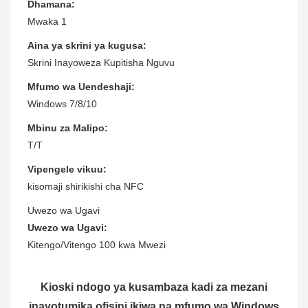
Dhamana:
Mwaka 1
Aina ya skrini ya kugusa:
Skrini Inayoweza Kupitisha Nguvu
Mfumo wa Uendeshaji:
Windows 7/8/10
Mbinu za Malipo:
T/T
Vipengele vikuu:
kisomaji shirikishi cha NFC
Uwezo wa Ugavi
Uwezo wa Ugavi:
Kitengo/Vitengo 100 kwa Mwezi
Kioski ndogo ya kusambaza kadi za mezani
inayotumika ofisini ikiwa na mfumo wa Windows