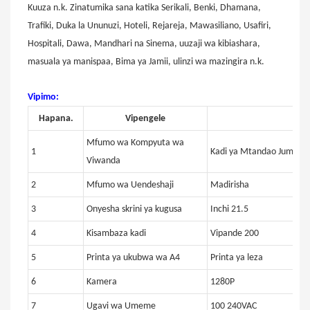
Kuuza n.k. Zinatumika sana katika Serikali, Benki, Dhamana,
Trafiki, Duka la Ununuzi, Hoteli, Rejareja, Mawasiliano, Usafiri,
Hospitali, Dawa, Mandhari na Sinema, uuzaji wa kibiashara,
masuala ya manispaa, Bima ya Jamii, ulinzi wa mazingira n.k.
Vipimo:
Hapana.
Vipengele
Mfumo wa Kompyuta wa
1
Kadi ya Mtandao Jumuishi 
Viwanda
2
Mfumo wa Uendeshaji
Madirisha
3
Onyesha skrini ya kugusa
Inchi 21.5
4
Kisambaza kadi
Vipande 200
5
Printa ya ukubwa wa A4
Printa ya leza
6
Kamera
1280P
7
Ugavi wa Umeme
100 240VAC