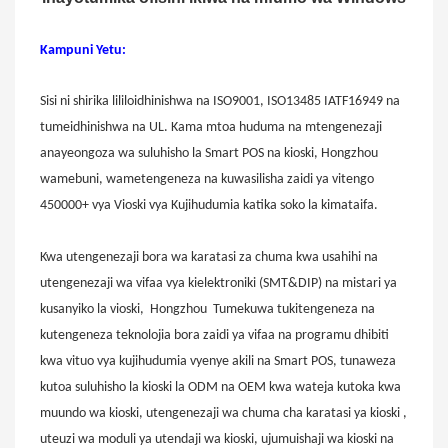
Kampuni Yetu:
Sisi
ni shirika lililoidhinishwa na ISO9001, ISO13485 IATF16949 na
tumeidhinishwa na UL. Kama mtoa huduma na mtengenezaji
anayeongoza wa suluhisho la Smart POS na kioski, Hongzhou
wamebuni, wametengeneza na kuwasilisha zaidi ya vitengo
450000+ vya Vioski vya Kujihudumia katika soko la kimataifa.
Kwa utengenezaji bora wa karatasi za chuma kwa usahihi na
utengenezaji wa vifaa vya kielektroniki (SMT&DIP) na mistari ya
kusanyiko la vioski,
Hongzhou
Tumekuwa tukitengeneza na
kutengeneza teknolojia bora zaidi ya vifaa na programu dhibiti
kwa vituo vya kujihudumia vyenye akili na Smart POS, tunaweza
kutoa suluhisho la kioski la ODM na OEM kwa wateja kutoka kwa
muundo wa kioski, utengenezaji wa chuma cha karatasi ya kioski
,
uteuzi wa moduli ya utendaji wa kioski, ujumuishaji wa kioski
na