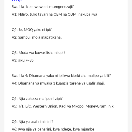
Swali la 1: Je, wewe ni mtengenezaji?
A1: Ndiyo, tuko tayari na OEM na ODM inakubaliwa
Q2: Je, MOQ yako ni ipi?
A2: Sampuli moja inapatikana.
Q3: Muda wa kuwasilisha ni upi?
A3: siku 7~35
Swali la 4: Dhamana yako ni ipi kwa kioski cha malipo ya bili?
A4: Dhamana ya mwaka 1 kuanzia tarehe ya usafirishaji.
Q5: Njia zako za malipo ni zipi?
A5: T/T, L/C, Western Union, Kadi ya Mkopo, MoneyGram, n.k.
Q6: Njia ya usafiri ni nini?
A6: Kwa njia ya baharini, kwa ndege, kwa mjumbe