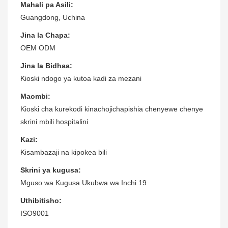
Mahali pa Asili:
Guangdong, Uchina
Jina la Chapa:
OEM ODM
Jina la Bidhaa:
Kioski ndogo ya kutoa kadi za mezani
Maombi:
Kioski cha kurekodi kinachojichapishia chenyewe chenye
skrini mbili hospitalini
Kazi:
Kisambazaji na kipokea bili
Skrini ya kugusa:
Mguso wa Kugusa Ukubwa wa Inchi 19
Uthibitisho:
ISO9001