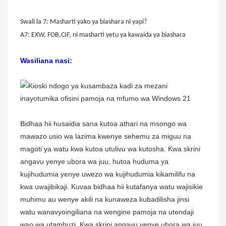
Swali la 7: Masharti yako ya biashara ni yapi?
A7: EXW, FOB,CIF, ni masharti yetu ya kawaida ya biashara
Wasiliana nasi:
Bidhaa hii husaidia sana kutoa athari na msongo wa
mawazo usio wa lazima kwenye sehemu za miguu na
magoti ya watu kwa kutoa utulivu wa kutosha. Kwa skrini
angavu yenye ubora wa juu, hutoa huduma ya
kujihudumia yenye uwezo wa kujihudumia kikamilifu na
kwa uwajibikaji. Kuvaa bidhaa hii kutafanya watu wajisikie
muhimu au wenye akili na kunaweza kubadilisha jinsi
watu wanavyoingiliana na wengine pamoja na utendaji
wao wa utambuzi. Kwa skrini angavu yenye ubora wa juu,