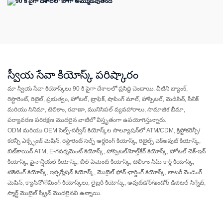
90 కి పైగా దేశాలలో బాగా అమ్ముడవుతోంది
స్వీయ సేవా కియోస్క్ పరిష్కారం
మా స్వీయ సేవా కియోస్క్‌లు 90 కి పైగా దేశాలలో ప్రసిద్ధి చెందాయి. వీటిని బ్యాంక్,
రెస్టారెంట్, రిటైల్, ప్రభుత్వం, హోటల్, ట్రాఫిక్, షాపింగ్ మాల్, హాస్పిటల్, మెడిసిన్, సీనిక్
మరియు సినిమా, టెలికాం, రవాణా, మునిసిపల్ వ్యవహారాలు, సామాజిక బీమా,
పర్యావరణ పరిరక్షణ మొదలైన వాటిలో విస్తృతంగా ఉపయోగిస్తున్నారు.
ODM మరియు OEM సెల్ఫ్-సర్వీస్ కియోస్క్‌ల సొల్యూషన్‌లో ATM/CDM, క్రిప్టోకరెన్సీ/
కరెన్సీ ఎక్స్ఛేంజ్ మెషిన్, రెస్టారెంట్ సెల్ఫ్ ఆర్డరింగ్ కియోస్క్, రిటైల్స్ చెక్అవుట్ కియోస్క్,
బిట్‌కాయిన్ ATM, E-గవర్నమెంట్ కియోస్క్, హాస్పిటల్/హెల్త్‌కేర్ కియోస్క్, హోటల్ చెక్-ఇన్
కియోస్క్, ఫైనాన్షియల్ కియోస్క్, బిల్ పేమెంట్ కియోస్క్, టెలికాం సిమ్ కార్డ్ కియోస్క్,
టికెటింగ్ కియోస్క్, ఇన్ఫర్మేషన్ కియోస్క్, మొబైల్ ఫోన్ ఛార్జింగ్ కియోస్క్, లాటరీ వెండింగ్
మెషిన్, క్యాసినో/గేమింగ్ కియోస్క్‌లు, లైబ్రరీ కియోస్క్, అవుట్‌డోర్/ఇండోర్ డిజిటల్ సిగ్నేజ్,
స్మార్ట్ మొబైల్ స్క్రీన్ మొదలైనవి ఉన్నాయి.