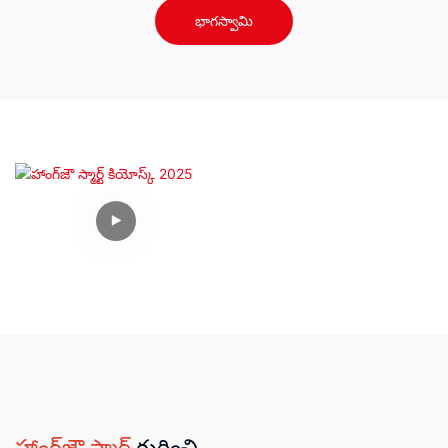
భాగస్వామి
హాంగ్‌జౌ స్మార్ట్
గురించి