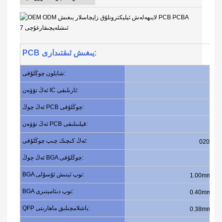
PCB يىغىش ئىقتىدارى:
شابلون چوڭلۇقى:
ئەڭ تۆۋەن IC ئارىلىقى:
ئەڭ چوڭ PCB چوڭلۇقى:
ئەڭ تۆۋەن PCB قېلىنلىقى:
ئەڭ كىچىك چىپ چوڭلۇقى:
0201 (0.
ئەڭ چوڭ BGA چوڭلۇقى:
BGA توپ ئېتىش ئۇسۇلى:
BGA توپ دىئامېتىرى:
QFP باشلامچىلىق ماھارىتى: