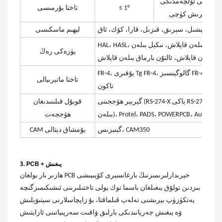
ن تاشقى ئۆلچەمدىكى
≤ 1°
تاختا بۇرمىسى
شلىق بېرىش كۈچى
يېشىل، سېرىق، قىزىل، قارا، كۆك، ئاق
لېھىم ماسكىسى
HAL، HASL، چۆمۈلۈش ئالتۇنى، چۆمۈلۈش كۈمۈشى، ئالتۇن بىلەن قاپلاش، نىكېل بىلەن
يۈزەكى رەڭ
FR-4، يۇقىرى Tg FR-4، گالوگېنسىز FR-4، قېلىن مىس FR-4، ئاليۇمىن ئاساسلىق، روگېرس،
تاختا ماتېرىيالى
تاكون
گېربېر ھۆججىتى (RS-274-X ياكى RS-274-D، دىئافراگما تىزىملىكى ۋە بۇرغىلاش ھۆججەتلىرى
قوبۇل قىلىنىدىغان
Protel، PADS، POWERPCB، AutoCAD، ORCAD
ھۆججەت
گېنېزىس، CAM350
CAM يۇمشاق دېتالى
3. PCB + يىغىش
ھازىر بار بولغان PCB خېرىدارلىرىمىزنىڭ بارغانسېرى كۆپىيىشى
بىزدىن تولۇق يىغىلغان باسما توك يولى تاختىلىرىنى ئىشىكىمىزگىچە
يەتكۈزۈپ بېرىشنى تەلەپ قىلماقتا، بۇ زاپچاسلارنى سېتىۋېلىش
ۋە يىغىش جەريانىدىكى بارلىق ۋاقىت سەرپىياتىنى ئازايتىش