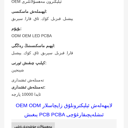
OEM ئېلېكترون مەھسۇلاتلىرى
لېھىملەش ماسكىسى:
يېشىل. قىزىل. كۆك. ئاق. قارا. سېرىق
بۇيۇم:
ODM OEM LED PCBA
لېھىم ماسكىسىنىڭ رەڭگى:
قارا. قىزىل. سېرىق. ئاق. كۆك. يېشىل
كېلىپ چىقىش ئورنى:
شېنجېن
تەمىنلەش ئىقتىدارى
تەمىنلەش ئىقتىدارى:
ئايدا 10000 پارچە
OEM ODM لايىھەلەش ئېلېكترونلۇق زاپچاسلار
يىغىش PCB PCBA ئىشلەپچىقارغۇچى
مەھسۇلات چۈشەندۈرۈشى