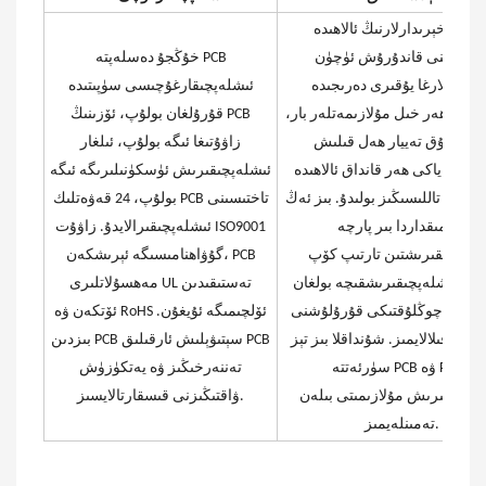
وڭجۇ خېرىدارلارنىڭ ئالاھىدە
ېھتىياجىنى قاندۇرۇش ئۈچۈن
خۇڭجۇ دەسلەپتە PCB
رىدارلارغا يۇقىرى دەرىجىدە
ئىشلەپچىقارغۇچىسى سۈپىتىدە
گەن. ھەر خىل مۇلازىمەتلەر بار،
قۇرۇلغان بولۇپ، ئۆزىنىڭ PCB
ىز تولۇق تەييار ھەل قىلىش
زاۋۇتىغا ئىگە بولۇپ، ئىلغار
لىرىنى ياكى ھەر قانداق ئالاھىدە
ئىشلەپچىقىرىش ئۈسكۈنىلىرىگە ئىگە
مەتنى تاللىسىڭىز بولىدۇ. بىز ئەڭ
بولۇپ، 24 قەۋەتلىك PCB تاختىسىنى
ئاز مىقداردا بىر پارچە
ئىشلەپچىقىرالايدۇ. زاۋۇت ISO9001
شلەپچىقىرىشتىن تارتىپ كۆپ
گۇۋاھنامىسىگە ئېرىشكەن، PCB
اردا ئىشلەپچىقىرىشقىچە بولغان
مەھسۇلاتلىرى UL تەستىقىدىن
قانداق چوڭلۇقتىكى قۇرۇلۇشنى
ئۆتكەن ۋە RoHS ئۆلچىمىگە ئۇيغۇن.
ەرەپ قىلالايمىز. شۇنداقلا بىز تېز
بىزدىن PCB سېتىۋېلىش ئارقىلىق PCB
سۈرئەتتە PCB ۋە PCBA
تەننەرخىڭىز ۋە يەتكۈزۈش
لەپچىقىرىش مۇلازىمىتى بىلەن
ۋاقتىڭىزنى قىسقارتالايسىز.
تەمىنلەيمىز.