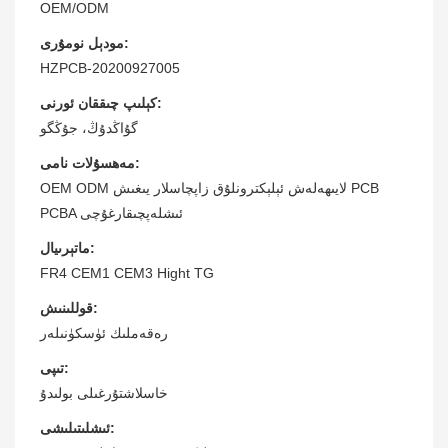
OEM/ODM
مودېل نومۇرى:
HZPCB-20200927005
كېلىپ چىققان ئورنى:
گۇاڭدۇڭ، جۇڭگو
مەھسۇلات نامى:
OEM ODM لايىھەلەش ئېلېكترونلۇق زاپچاسلار يىغىش PCB
PCBA ئىشلەپچىقارغۇچى
ماتېرىيال:
FR4 CEM1 CEM3 Hight TG
قوللىنىش:
رەقەملىك ئۈسكۈنىلەر
تىپى:
خاسلاشتۇرغىلى بولىدۇ
ئىشلىتىلىشى: