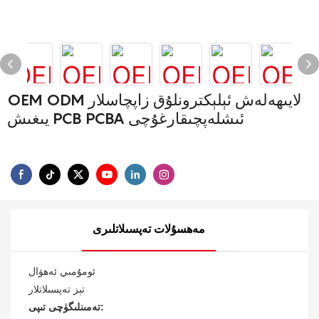
OEM ODM لايىھەلەش ئېلېكترونلۇق زاپچاسلار
يىغىش PCB PCBA ئىشلەپچىقارغۇچى
مەھسۇلات تەپسىلاتلىرى
ئومۇمىي ئەھۋال
تېز تەپسىلاتلار
تەمىنلىگۈچى تىپى: