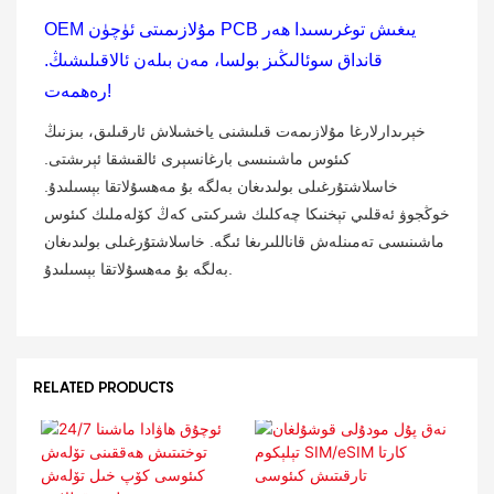
OEM مۇلازىمىتى ئۈچۈن PCB يىغىش توغرىسىدا ھەر
قانداق سوئالىڭىز بولسا، مەن بىلەن ئالاقىلىشىڭ.
رەھمەت!
خېرىدارلارغا مۇلازىمەت قىلىشنى ياخشىلاش ئارقىلىق، بىزنىڭ
كىئوس ماشىنىسى بارغانسېرى ئالقىشقا ئېرىشتى.
خاسلاشتۇرغىلى بولىدىغان بەلگە بۇ مەھسۇلاتقا بېسىلىدۇ.
خوڭجوۋ ئەقلىي تېخنىكا چەكلىك شىركىتى كەڭ كۆلەملىك كىئوس
ماشىنىسى تەمىنلەش قاناللىرىغا ئىگە. خاسلاشتۇرغىلى بولىدىغان
بەلگە بۇ مەھسۇلاتقا بېسىلىدۇ.
RELATED PRODUCTS