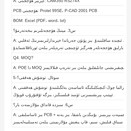
A: گېربېر ھۆججىتى: CAM350 RS274X
PCB ھۆججىتى: Protel 99SE، P-CAD 2001 PCB
BOM: Excel (PDF، word، txt)
س3. مېنىڭ ھۆججەتلىرىم بىخەتەرمۇ؟
A: ھۆججەتلىرىڭىز تولۇق بىخەتەرلىك ۋە ئىشەنچلىكلىك ئىچىدە ساقلىنىدۇ. بىز پۈتۈن جەرياندا خېرىدارلىرىمىزنىڭ ئەقلىي
Q4. MOQ?
5-سوئال. توشۇش ھەققى؟
A: توشۇش ھەققى مالنىڭ مەنزىلگاھى، ئېغىرلىقى ۋە ئورالما چوڭ-كىچىكلىكىگە ئاساسەن بەلگىلىنىدۇ. توشۇش ھەققىنى
ئېيتىپ بېرىشىمىزنى ئۈمىد قىلسىڭىز، بىزگە ئۇقتۇرۇپ قويۇڭ.
س6. سىزدە قانداق مۇلازىمەت بار؟
A: بىز ئاساسلىقى PCB + يىغىش + زاپچاسلارنى تەمىنلەش مۇلازىمىتىگە ئەھمىيەت بېرىمىز. بۇنىڭدىن باشقا، بىز يەنە