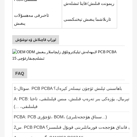
رېمونت قىلىش/قايتا ئىشلەش
ئاخىرقى مەھسۇلات
ئارىلاشما يىغىش تېخنىكىسى
يىغىش
ئوراپ قاچىلاش ۋە توشۇش
FAQ
1-سوئال. PCB PCBA باھاسىنى ئېلىش ئۈچۈن نېمىلەر كېرەك؟
A: PCB: سانى، گېربېر ھۆججىتى ۋە تېخنىكىلىق تەلەپلەر (ماتېرىيال، يۈزەكى بىر تەرەپ قىلىش، مىس قېلىنلىقى، تاختا
قېلىنلىقى، ...)
PCBA: PCB ئۇچۇرى، BOM، (سىناق ھۆججەتلىرى...)
ىقىرىش ئۈچۈن قانداق ھۆججەت فورماتلىرىنى قوبۇل قىلىسىز؟