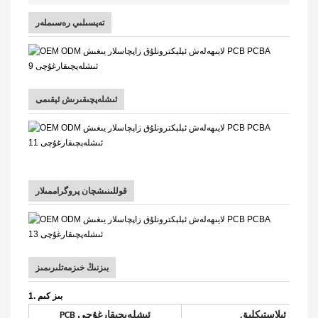
تەپسىلىي رەسىملەر
ئىشلەپچىقىرىش ئېقىمى
قوللىنىشچان پروگراممىلار
بىزنىڭ خىزمەتلىرىمىز
1. بىز كىم
ئېلاستىكلىق
PCB ئىشلەپچىقارغۇچى