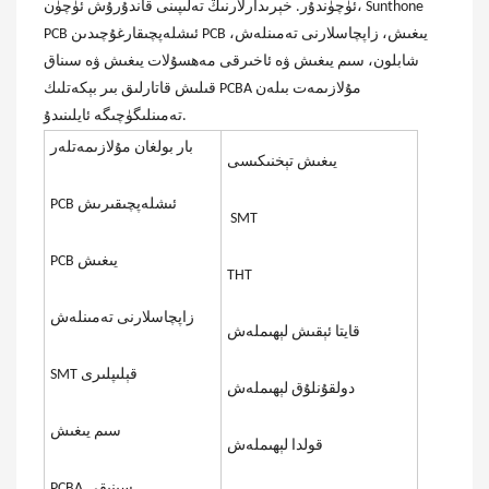
ئۈچۈندۇر. خېرىدارلارنىڭ تەلىپىنى قاندۇرۇش ئۈچۈن، Sunthone
PCB ئىشلەپچىقارغۇچىدىن PCB يىغىش، زاپچاسلارنى تەمىنلەش،
شابلون، سىم يىغىش ۋە ئاخىرقى مەھسۇلات يىغىش ۋە سىناق
قىلىش قاتارلىق بىر بېكەتلىك PCBA مۇلازىمەت بىلەن
تەمىنلىگۈچىگە ئايلىنىدۇ.
بار بولغان مۇلازىمەتلەر
يىغىش تېخنىكىسى
PCB ئىشلەپچىقىرىش
SMT
PCB يىغىش
THT
زاپچاسلارنى تەمىنلەش
قايتا ئېقىش لېھىملەش
SMT قېلىپلىرى
دولقۇنلۇق لېھىملەش
سىم يىغىش
قولدا لېھىملەش
PCBA سىنىقى