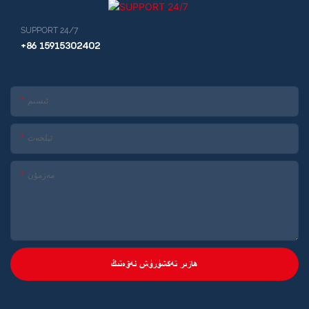
SUPPORT 24/7
+86 15915302402
ئىسىم
ئېلخەت
مەزمۇن
ھازىر تەكشۈرۈش ئەۋەتىڭ