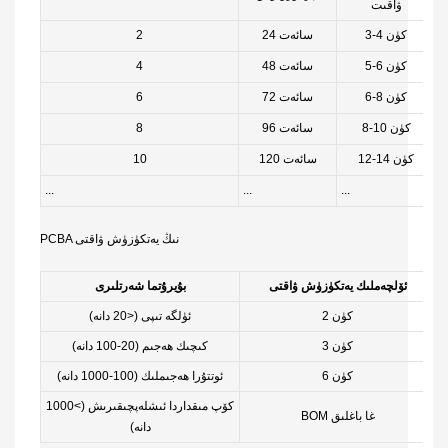
ۋاقىت
3-4 كۈن
24 سائەت
2
5-6 كۈن
48 سائەت
4
6-8 كۈن
72 سائەت
6
8-10 كۈن
96 سائەت
8
12-14 كۈن
120 سائەت
10
...
...
...
..
PCBA نىڭ يەتكۈزۈش ۋاقتى
ئۆلچەملىك يەتكۈزۈش ۋاقتى
بۇيرۇتما شەرتلىرى
2 كۈن
ئۈلگە تىپى (<20 دانە)
3 كۈن
كىچىك ھەجىم (20-100 دانە)
6 كۈن
ئوتتۇرا ھەجىملىك ​​(100-1000 دانە)
كۆپ مىقداردا ئىشلەپچىقىرىش (>1000
BOM غا باغلىق
دانە)