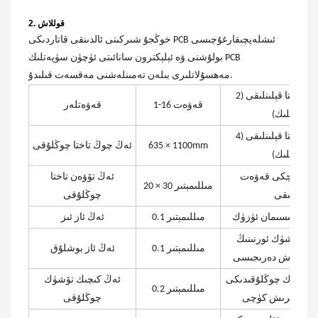
2. قوللاش
خوڭجۇ شىركىتى ئالدىنقى قاتاردىكى PCB ئىشلەپچىقارغۇچىسى
بولۇشنى ۋە ئېلېكترون سانائىتى ئۈچۈن سۈپەتلىك PCB
مەھسۇلاتلىرى بىلەن تەمىنلەشنى مەقسەت قىلىدۇ.
ئەڭ تۆۋەن تاختا قېلىنلىقى (2
1-16 قەۋەت
قەۋەتلەر
قەۋەتلىك)
ئەڭ تۆۋەن تاختا قېلىنلىقى (4
635 × 1100mm
ئەڭ چوڭ تاختا چوڭلۇقى
قەۋەتلىك)
ۋەن ئىچكى قەۋەت
ئەڭ تۆۋەن تاختا
20 × 30 مىللىمېتىر
قېلىنلىقى
چوڭلۇقى
ك ھالقىسىمان ئۈزۈك
0.1 مىللىمېتىر
ئەڭ ئاز ئىز
ىك تۆشۈك ئورنىنىڭ
0.1 مىللىمېتىر
ئەڭ ئاز بوشلۇق
ىق بېرىش دەرىجىسى
 تۆشۈك چوڭلۇقىدىكى
ئەڭ كىچىك تۆشۈك
0.2 مىللىمېتىر
شلىق بېرىش كۈچى
چوڭلۇقى