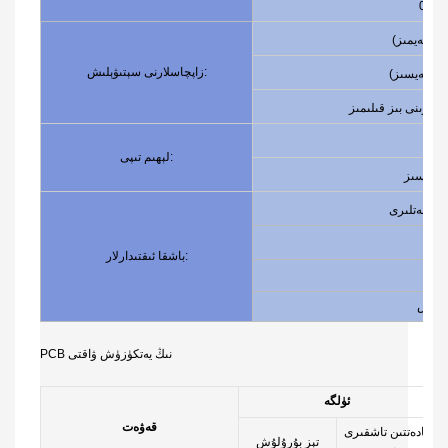
ەم
ەمىنلەيمىز)
زاپچاسلارنى سېتىۋېلىش:
ەمىنلەيسىز)
نلىرىنى بىز قىلىمىز
لېھىم تىپى:
ازىمەتلىرى
باشقا ئىقتىدارلار:
PCB نىڭ يەتكۈزۈش ۋاقتى
ئۈلگە
قەۋەت
ئادەتتىن تاشقىرى
تېز بۇرۇلۇش