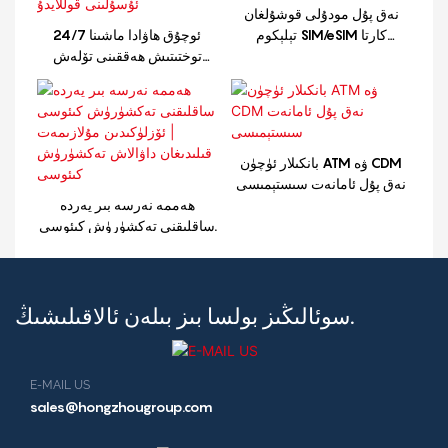
نەق پۇل مودۇلى قوشۇلغان
تېلېكوم SIM/eSIM كارتا
24/7 ئوچۇق ھاۋادا ماشىنا
تارقىتىش كىئوسى
توختىتىش ھەققىنى تۆلەش
كىئوسى كۆپ خىل تۆلەش
ئۇسۇلىنى قوللايدۇ
بانكىلار ئۈچۈن ATM ۋە CDM
نەق پۇل ئامانەت سىستېمىسى
ھەممە نەرسە بىر يەردە
ساقلىقنى تەكشۈرۈش كىئوسى
| ئۆزلۈكىدىن مۇلازىمەت
قىلىدىغان داۋالاش تەكشۈرۈش
كىئوسى
سوئالىڭىز بولسا بىز بىلەن ئالاقىلىشىڭ.
E-MAIL US
sales@hongzhougroup.com