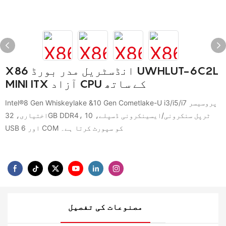
X86 انڈسٹریل مدر بورڈ UWHLUT-6C2L
MINI ITX آزاد CPU کے ساتھ
Intel®8 Gen Whiskeylake &10 Gen Cometlake-U i3/i5/i7 پروسیسر
اختیاری، 32GB DDR4، ٹرپل سنکرونی/ایسینکرونی ڈسپلے، 10
USB اور 6 COM کو سپورٹ کرتا ہے۔
مصنوعات کی تفصیل