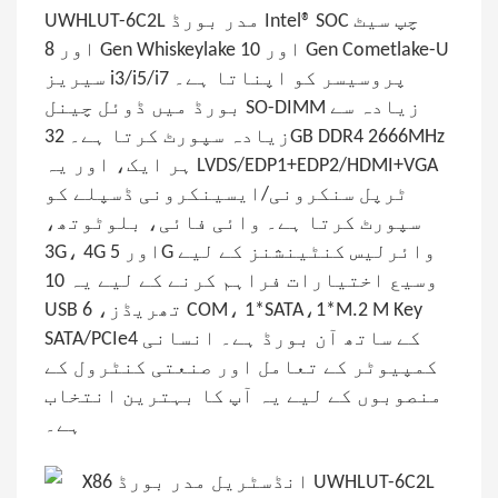
UWHLUT-6C2L مدر بورڈ Intel® SOC چپ سیٹ
اور 8 Gen Whiskeylake اور 10 Gen Cometlake-U
سیریز i3/i5/i7 پروسیسر کو اپناتا ہے۔
بورڈ میں ڈوئل چینل SO-DIMM زیادہ سے
زیادہ سپورٹ کرتا ہے۔ 32GB DDR4 2666MHz
ہر ایک، اور یہ LVDS/EDP1+EDP2/HDMI+VGA
ٹرپل سنکرونی/ایسینکرونی ڈسپلے کو
سپورٹ کرتا ہے۔ وائی ​​فائی، بلوٹوتھ،
3G، 4G اور 5G وائرلیس کنٹینشنز کے لیے
وسیع اختیارات فراہم کرنے کے لیے یہ 10
USB تھریڈز، 6 COM، 1*SATA،1*M.2 M Key
SATA/PCIe4 کے ساتھ آن بورڈ ہے۔ انسانی
کمپیوٹر کے تعامل اور صنعتی کنٹرول کے
منصوبوں کے لیے یہ آپ کا بہترین انتخاب
ہے۔