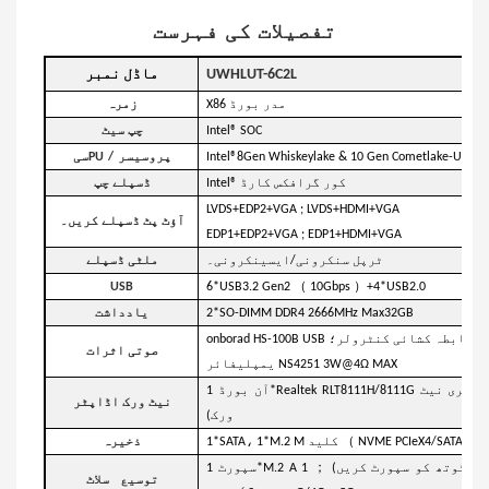
تفصیلات کی فہرست
UWHLUT-6C2L
ماڈل نمبر
X86 مدر بورڈ
زمرہ
Intel® SOC
چپ سیٹ
Intel®8Gen Whi پروسیسر
پروسیسر
/
PU
سی
Intel® کور گرافکس کارڈ
ڈسپلے چپ
LVDS+EDP2+VGA ; LVDS+HDMI+VGA
آؤٹ پٹ ڈسپلے کریں۔
EDP1+EDP2+VGA ; EDP1+HDMI+VGA
ٹرپل سنکرونی/ایسینکرونی۔
ملٹی ڈسپلے
（
）
USB
6*USB3.2 Gen2
10Gbps
+4*USB2.0
2*SO-DIMM DDR4 2666MHz Max32GB
یادداشت
onborad HS-100 آڈیو ضابطہ کشائی کنٹرولر؛
صوتی اثرات
یمپلیفائر NS4251 3W@4Ω MAX
آن بورڈ 1*Realtek RLT8111H/8111G نیٹ ورک اڈاپٹر (اختیاری دوہری نیٹ
نیٹ ورک اڈاپٹر
ورک)
（
1*SATA، 1*M.2 M کلید
ذخیرہ
；
 فائی + بلوٹوتھ کو سپورٹ کریں)
1* M.2 B
توسیع
سلاٹ