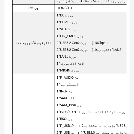
(
،
5G اختیاری ہو سکتا ہے
سپورٹ 3G/4G
کلید
ITE8786E-I
I/O چپ
1*DC پورٹ
1*HDMI پورٹ
1*VGA پورٹ
1*CLR_CMOS بٹن
（
）
10Gbps
2*USB3.2 Gen2 پورٹ
پیچھے کا I/O انٹرفیس
（
）
اختیاری:1*LAN2
2*USB3.2 Gen2 پورٹ
1*LAN1 پورٹ
1* لائن آؤٹ پورٹ
1*MIC-IN پورٹ
1*F_AUDIO پن
1* اسپیکر پن
1*INCN پن
1*SATA ساکٹ
1*SATA_PWR پن
）
ز میں سے ایک کا انتخاب کریں
1*BKCL پن
（
یا جا سکتا ہے2*USB3.2 Gen2
1*F_USB1Pin
（
4*USB2.0 تک بڑھایا جا سکتا ہے
2*F_USB پن