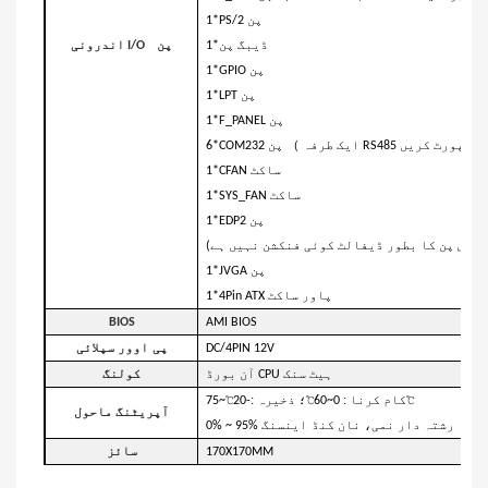
1*PS/2 پن
1*ڈیبگ پن
پن
اندرونی I/O
1*GPIO پن
1*LPT پن
1*F_PANEL پن
（
یک طرفہ RS485 کو سپورٹ کریں
6*COM232 پن
1*CFAN ساکٹ
1*SYS_FAN ساکٹ
1*EDP2 پن
(اس پن کا بطور ڈیفالٹ کوئی فنکشن نہیں ہے)
1*JVGA پن
1*4Pin ATX پاور ساکٹ
BIOS
AMI BIOS
DC/4PIN 12V
پی
اوور سپلائی
آن بورڈ CPU ہیٹ سنک
کولنگ
:
:
-20℃~75℃
کام کرنا
0~60℃؛ ذخیرہ
آپریٹنگ ماحول
0% ~ 95% رشتہ دار نمی، نان کنڈ
اینسنگ
170X170MM
سائز