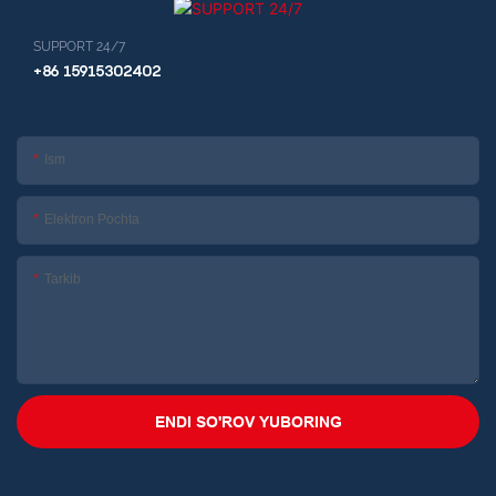
SUPPORT 24/7
+86 15915302402
Ism
Elektron Pochta
Tarkib
ENDI SO'ROV YUBORING