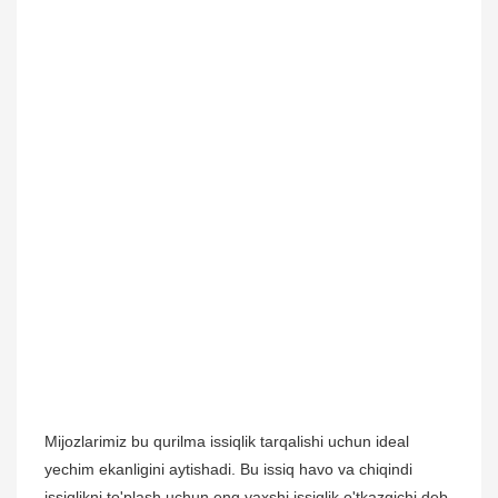
Mijozlarimiz bu qurilma issiqlik tarqalishi uchun ideal
yechim ekanligini aytishadi. Bu issiq havo va chiqindi
issiqlikni to'plash uchun eng yaxshi issiqlik o'tkazgichi deb