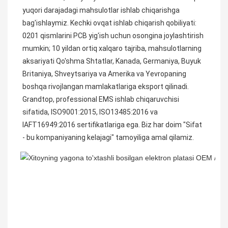
yuqori darajadagi mahsulotlar ishlab chiqarishga 
bag'ishlaymiz. Kechki ovqat ishlab chiqarish qobiliyati: 
0201 qismlarini PCB yig'ish uchun osongina joylashtirish 
mumkin; 10 yildan ortiq xalqaro tajriba, mahsulotlarning 
aksariyati Qo'shma Shtatlar, Kanada, Germaniya, Buyuk 
Britaniya, Shveytsariya va Amerika va Yevropaning 
boshqa rivojlangan mamlakatlariga eksport qilinadi. 
Grandtop, professional EMS ishlab chiqaruvchisi 
sifatida, ISO9001:2015, ISO13485:2016 va 
IAFT16949:2016 sertifikatlariga ega. Biz har doim "Sifat 
- bu kompaniyaning kelajagi" tamoyiliga amal qilamiz.