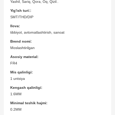
Yashil, Sariq, Qora, Oq, Qizil..
Yig'ish turi::
SMT/THD/DIP
Ilova:
tibbiyot, avtomatlashtirish, sanoat
Brend nomi:
Moslashtirilgan
Asosiy material:
FR4
Mis qalinligi:
1 untsiya
Kengash qalinligi:
1.6MM
Minimal teshik hajmi:
0.2MM