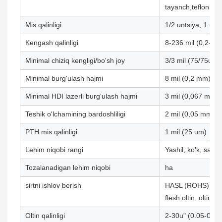
tayanch,teflon,rog
Mis qalinligi
1/2 untsiya, 1 unts
Kengash qalinligi
8-236 mil (0,2-6,
Minimal chiziq kengligi/bo'sh joy
3/3 mil (75/75um)
Minimal burg'ulash hajmi
8 mil (0,2 mm)
Minimal HDI lazerli burg'ulash hajmi
3 mil (0,067 mm)
Teshik o'lchamining bardoshliligi
2 mil (0,05 mm)
PTH mis qalinligi
1 mil (25 um)
Lehim niqobi rangi
Yashil, ko'k, sariq,
Tozalanadigan lehim niqobi
ha
sirtni ishlov berish
HASL (ROHS), EN
flesh oltin, oltin 
Oltin qalinligi
2-30u" (0.05-0.7