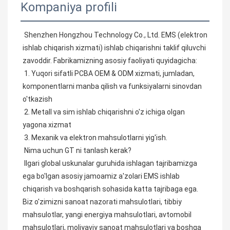
Kompaniya profili
Shenzhen Hongzhou Technology Co., Ltd. EMS (elektron 
ishlab chiqarish xizmati) ishlab chiqarishni taklif qiluvchi 
zavoddir. Fabrikamizning asosiy faoliyati quyidagicha:
1. Yuqori sifatli PCBA OEM & ODM xizmati, jumladan, 
komponentlarni manba qilish va funksiyalarni sinovdan 
o'tkazish
2. Metall va sim ishlab chiqarishni o'z ichiga olgan 
yagona xizmat
3. Mexanik va elektron mahsulotlarni yig'ish.
Nima uchun GT ni tanlash kerak?
Ilgari global uskunalar guruhida ishlagan tajribamizga 
ega bo'lgan asosiy jamoamiz a'zolari EMS ishlab 
chiqarish va boshqarish sohasida katta tajribaga ega. 
Biz o'zimizni sanoat nazorati mahsulotlari, tibbiy 
mahsulotlar, yangi energiya mahsulotlari, avtomobil 
mahsulotlari, moliyaviy sanoat mahsulotlari va boshqa 