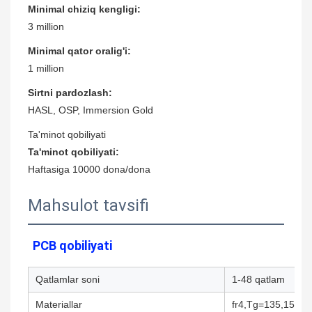
Minimal chiziq kengligi:
3 million
Minimal qator oralig'i:
1 million
Sirtni pardozlash:
HASL, OSP, Immersion Gold
Ta'minot qobiliyati
Ta'minot qobiliyati:
Haftasiga 10000 dona/dona
Mahsulot tavsifi
PCB qobiliyati
Qatlamlar soni
1-48 qatlam
Materiallar
fr4,Tg=135,150,1