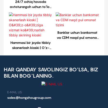
24/7 ochiq havoda
avtoturargoh uchun to'lov
kioski bir nechta to'lov
usullarini qo'llab-
quvvatlaydi
Banklar uchun bankomat
va CDM naqd pul omonat
Hammasi bir joyda tibbiy
tizimi
skanerlash kioski | O'z-
o'ziga xizmat ko'rsatish
tibbiy skrining kioski
HAR QANDAY SAVOLINGIZ BO'LSA, BIZ
BILAN BOG'LANING.
E-MAIL US
sales@hongzhougroup.com