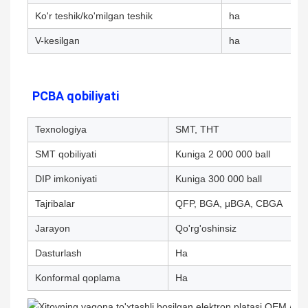
Ko'r teshik/ko'milgan teshik
ha
V-kesilgan
ha
PCBA qobiliyati
Texnologiya
SMT, THT
SMT qobiliyati
Kuniga 2 000 000 ball
DIP imkoniyati
Kuniga 300 000 ball
Tajribalar
QFP, BGA, μBGA, CBGA
Jarayon
Qo'rg'oshinsiz
Dasturlash
Ha
Konformal qoplama
Ha