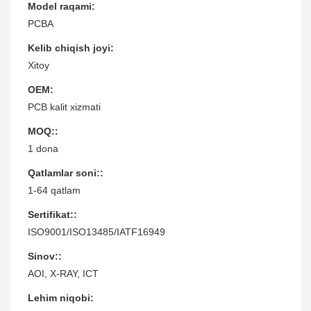
Model raqami:
PCBA
Kelib chiqish joyi:
Xitoy
OEM:
PCB kalit xizmati
MOQ::
1 dona
Qatlamlar soni::
1-64 qatlam
Sertifikat::
ISO9001/ISO13485/IATF16949
Sinov::
AOI, X-RAY, ICT
Lehim niqobi: