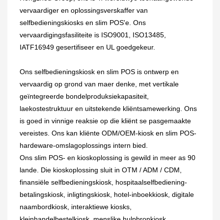
vervaardiger en oplossingsverskaffer van
selfbedieningskiosks en slim POS'e. Ons
vervaardigingsfasiliteite is ISO9001, ISO13485,
IATF16949 gesertifiseer en UL goedgekeur.
Ons selfbedieningskiosk en slim POS is ontwerp en
vervaardig op grond van maer denke, met vertikale
geïntegreerde bondelproduksiekapasiteit,
laekostestruktuur en uitstekende kliëntsamewerking. Ons
is goed in vinnige reaksie op die kliënt se pasgemaakte
vereistes. Ons kan kliënte ODM/OEM-kiosk en slim POS-
hardeware-omslagoplossings intern bied.
Ons slim POS- en kioskoplossing is gewild in meer as 90
lande. Die kioskoplossing sluit in OTM / ADM / CDM,
finansiële selfbedieningskiosk, hospitaalselfbediening-
betalingskiosk, inligtingskiosk, hotel-inboekkiosk, digitale
naambordkiosk, interaktiewe kiosks,
kleinhandelbestelkiosk, menslike hulpbronkiosk,