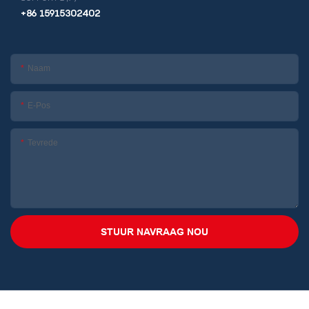
+86 15915302402
Naam
E-Pos
Tevrede
STUUR NAVRAAG NOU