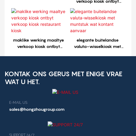
selfbedieningskiosk
verkoop kiosk ontbyt
verkoop kiosk restaurant
kiosk1
maklike werking maaltye
elegante buitelandse
verkoop kiosk ontbyt
valuta-wisselkiosk met
verkoop kiosk restaurant
muntstuk wat kontant
kiosk
aanvaar
KONTAK ONS ​​GERUS MET ENIGE VRAE
WAT U HET.
E-MAIL US
sales@hongzhougroup.com
SUPPORT 24/7