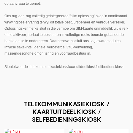
op aanvraag te geniet.
Ons rug-aan-rug volledig geïntegreerde "slim oplossing" skep 'n omnikanaal
wrywinglose ervaring terwyl dit totale bestuursbeheer en vertroue verseker.
Oplossingskenmerke sluit in die vermoë om SIM-kaarte onmiddellik uit te reik
en te aktiveer, herlaai te bestuur en 'n volledige reeks beursie-gebaseerde
bankdienste te onderneem. Daarbenewens sluit ons sagtewaremodules
intydse sake-intelligensie, verbeterde KYC-verwerking,
masjiengesondheidmonitering en voorraadbestuur in.
Sleutelwoorde: telekommunikasiekiosk/kaartuitdeelkiosk/selfbedienskiosk
TELEKOMMUNIKASIEKIOSK /
KAARTUITDEELKIOSK /
SELFBEDIENINGSKIOSK