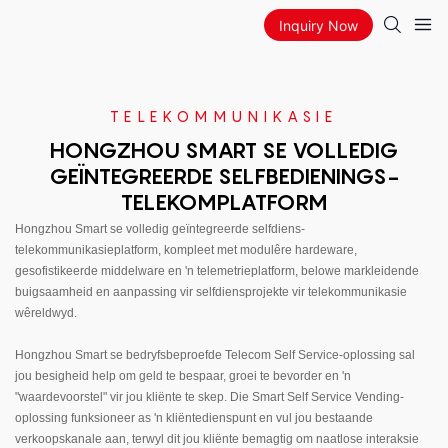
Inquiry Now
TELEKOMMUNIKASIE
HONGZHOU SMART SE VOLLEDIG
GEÏNTEGREERDE SELFBEDIENINGS-
TELEKOMPLATFORM
Hongzhou Smart se volledig geïntegreerde selfdiens-
telekommunikasieplatform, kompleet met modulêre hardeware,
gesofistikeerde middelware en 'n telemetrieplatform, belowe markleidende
buigsaamheid en aanpassing vir selfdiensprojekte vir telekommunikasie
wêreldwyd.
Hongzhou Smart se bedryfsbeproefde Telecom Self Service-oplossing sal
jou besigheid help om geld te bespaar, groei te bevorder en 'n
"waardevoorstel" vir jou kliënte te skep. Die Smart Self Service Vending-
oplossing funksioneer as 'n kliëntedienspunt en vul jou bestaande
verkoopskanale aan, terwyl dit jou kliënte bemagtig om naatlose interaksie