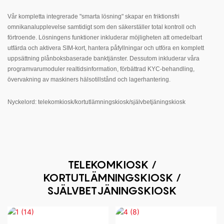
Vår kompletta integrerade "smarta lösning" skapar en friktionsfri
omnikanalupplevelse samtidigt som den säkerställer total kontroll och
förtroende. Lösningens funktioner inkluderar möjligheten att omedelbart
utfärda och aktivera SIM-kort, hantera påfyllningar och utföra en komplett
uppsättning plånboksbaserade banktjänster. Dessutom inkluderar våra
programvarumoduler realtidsinformation, förbättrad KYC-behandling,
övervakning av maskiners hälsotillstånd och lagerhantering.
Nyckelord: telekomkiosk/kortutlämningskiosk/självbetjäningskiosk
TELEKOMKIOSK /
KORTUTLÄMNINGSKIOSK /
SJÄLVBETJÄNINGSKIOSK