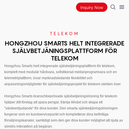
Inquiry Now
TELEKOM
HONGZHOU SMARTS HELT INTEGRERADE
SJÄLVBETJÄNINGSPLATTFORM FÖR
TELEKOM
Hongzhou Smarts helt integrerade självbetjäningsplattform för telekom,
komplett med modulär hårdvara, sofistikerad mellanprogramvara och en
telemetriplattform, lovar marknadsledande flexibilitet och
anpassningsmöjligheter för självbetjäningsprojekt för telekom världen över.
Hongzhou Smarts branschbeprövade självbetjäningslösning för telekom
hjälper ditt företag att spara pengar, främja tillväxt och skapa ett
"värdeerbjudande" för dina kunder. Den smarta självbetjäningslösningen
fungerar som en kundservicepunkt och kompletterar dina befintliga
försäljningskanaler, samtidigt som den ger dina kunder möjlighet att njuta av
sömlös interaktion på begäran.