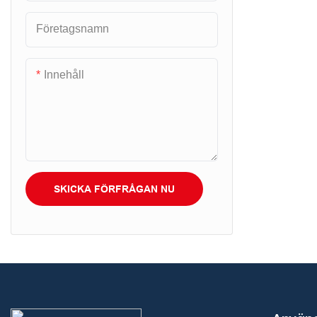
skräddarsyd
Företagsnamn
och leverera
lösningar ex
lokala markn
Innehåll
partners öve
Revolutioner
med denna 
kryptobanko
transaktioner
SKICKA FÖRFRÅGAN NU
valutor, vilk
någonsin att
digitala tillg
Upplev söml
kryptovaluta
helst, var s
innovativa 