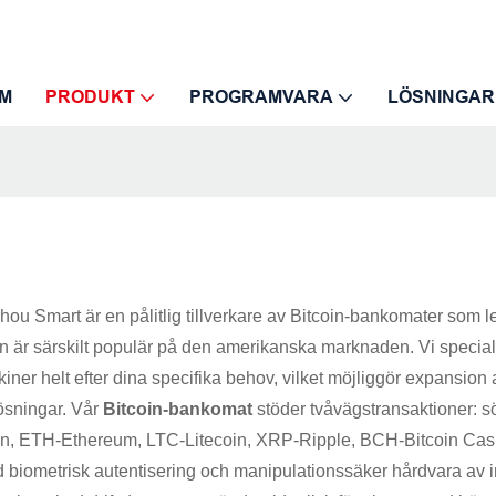
M
PRODUKT
PROGRAMVARA
LÖSNINGAR
ou Smart är en pålitlig tillverkare av Bitcoin-bankomater som l
gn är särskilt populär på den amerikanska marknaden. Vi speci
r helt efter dina specifika behov, vilket möjliggör expansion a
lösningar. Vår
Bitcoin-bankomat
stöder tvåvägstransaktioner: s
tcoin, ETH-Ethereum, LTC-Litecoin, XRP-Ripple, BCH-Bitcoin Ca
metrisk autentisering och manipulationssäker hårdvara av indust