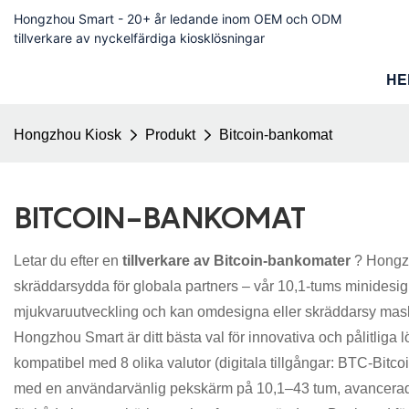
Hongzhou Smart - 20+ år ledande inom OEM och ODM
tillverkare av nyckelfärdiga kiosklösningar
HE
Hongzhou Kiosk
Produkt
Bitcoin-bankomat
BITCOIN-BANKOMAT
Letar du efter en
tillverkare av Bitcoin-bankomater
? Hongzh
skräddarsydda för globala partners – vår 10,1-tums minidesi
mjukvaruutveckling och kan omdesigna eller skräddarsy maskine
Hongzhou Smart är ditt bästa val för innovativa och pålitliga 
kompatibel med 8 olika valutor (digitala tillgångar: BTC-Bi
med en användarvänlig pekskärm på 10,1–43 tum, avancerad bio