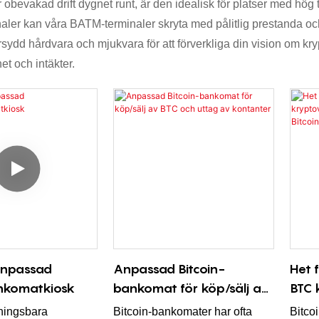
bevakad drift dygnet runt, är den idealisk för platser med hög t
naler kan våra BATM-terminaler skryta med pålitlig prestanda oc
sydd hårdvara och mjukvara för att förverkliga din vision om kryp
t och intäkter.
anpassad
Anpassad Bitcoin-
Het 
nkomatkiosk
bankomat för köp/sälj av
BTC 
BTC och uttag av
beta
ningsbara
Bitcoin-bankomater har ofta
Bitco