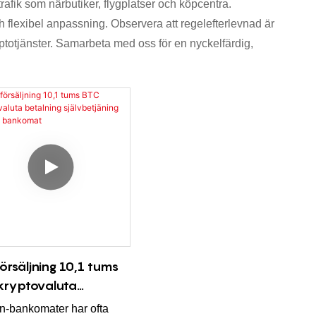
rafik som närbutiker, flygplatser och köpcentra.
h flexibel anpassning. Observera att regelefterlevnad är
totjänster. Samarbeta med oss ​​för en nyckelfärdig,
försäljning 10,1 tums
kryptovaluta
lning självbetjäning
in-bankomater har ofta