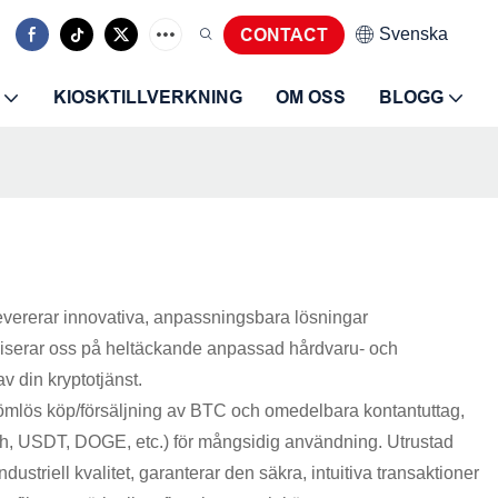
Svenska
CONTACT
KIOSKTILLVERKNING
OM OSS
BLOGG
evererar innovativa, anpassningsbara lösningar
aliserar oss på heltäckande anpassad hårdvaru- och
v din kryptotjänst.
ömlös köp/försäljning av BTC och omedelbara kontantuttag,
sh, USDT, DOGE, etc.) för mångsidig användning. Utrustad
riell kvalitet, garanterar den säkra, intuitiva transaktioner