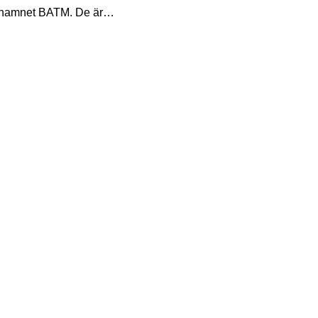
oin bankomat
namnet BATM. De är
s som alla andra
ater – förutom att du kan
BTC från dem. Om de är
lriktade erbjuder de
 erbjudandet att sälja dina
ins för omedelbar
ntväxling.