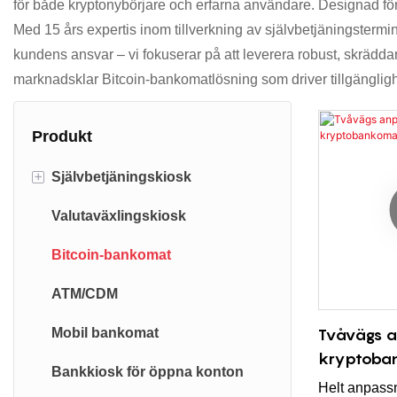
för både kryptonybörjare och erfarna användare. Designad för o
Med 15 års expertis inom tillverkning av självbetjäningstermi
kundens ansvar – vi fokuserar på att leverera robust, skräddar
marknadsklar Bitcoin-bankomatlösning som driver tillgänglighe
Produkt
+
Självbetjäningskiosk
Valutaväxlingskiosk
Självbeställningskiosk
Bitcoin-bankomat
Självutcheckningskiosk
ATM/CDM
Telekom SIM-kiosk
Tvåvägs 
Mobil bankomat
Hotellincheckningskiosk
kryptoba
Bankkiosk för öppna konton
Självutskrifts- och
Helt anpass
skanningskiosk