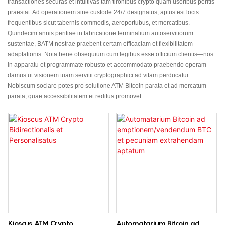
transactiones securas et intuitivas tam tironibus crypto quam usoribus peritis
praestat. Ad operationem sine custode 24/7 designatus, aptus est locis
frequentibus sicut tabernis commodis, aeroportubus, et mercatibus.
Quindecim annis peritiae in fabricatione terminalium autoservitiorum
sustentae, BATM nostrae praebent certam efficaciam et flexibilitatem
adaptationis. Nota bene obsequium cum legibus esse officium clientis—nos
in apparatu et programmate robusto et accommodato praebendo operam
damus ut visionem tuam servitii cryptographici ad vitam perducatur.
Nobiscum sociare potes pro solutione ATM Bitcoin parata et ad mercatum
parata, quae accessibilitatem et reditus promovet.
Kioscus ATM Crypto
Automatarium Bitcoin ad