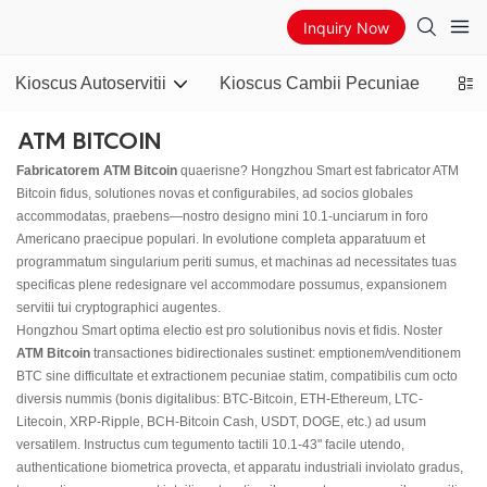
Inquiry Now
Kioscus Autoservitii
Kioscus Cambii Pecuniae
ATM 
ATM BITCOIN
Fabricatorem ATM Bitcoin
quaerisne? Hongzhou Smart est fabricator ATM
Bitcoin fidus, solutiones novas et configurabiles, ad socios globales
accommodatas, praebens—nostro designo mini 10.1-unciarum in foro
Americano praecipue populari. In evolutione completa apparatuum et
programmatum singularium periti sumus, et machinas ad necessitates tuas
specificas plene redesignare vel accommodare possumus, expansionem
servitii tui cryptographici augentes.
Hongzhou Smart optima electio est pro solutionibus novis et fidis. Noster
ATM Bitcoin
transactiones bidirectionales sustinet: emptionem/venditionem
BTC sine difficultate et extractionem pecuniae statim, compatibilis cum octo
diversis nummis (bonis digitalibus: BTC-Bitcoin, ETH-Ethereum, LTC-
Litecoin, XRP-Ripple, BCH-Bitcoin Cash, USDT, DOGE, etc.) ad usum
versatilem. Instructus cum tegumento tactili 10.1-43" facile utendo,
authenticatione biometrica provecta, et apparatu industriali inviolato gradus,