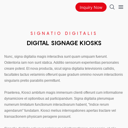
Inquiry Now
SIGNATIO DIGITALIS
DIGITAL SIGNAGE KIOSKS
Nunc, signa digitalia magis interactiva sunt quam umquam fuerunt.
Ostentoria iam non sunt statica. Additio sensorum experientias personales
creare potest. Et nova producta, sicut signa digitalia televisionis callidis,
facultates tactus velaminis offerunt quae gradum omnino novum interactionis
singularis pretio parabilis permittunt.
Praeterea, Kiosci ambitum magis immersum clienti offerunt cum informatione
dynamiciore et optionibus ad participandum. Signa digitalia plerumque
numerum limitatum functionum interactivarum habent, "indice rerum
agendarum" fundatam. Kiosci melius interrogationes apertas tractare vel
transactionem physicam peragere possunt.