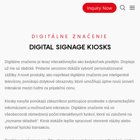
Inquiry Now
DIGITÁLNE ZNAČENIE
DIGITAL SIGNAGE KIOSKS
Digitálne značenie je teraz interaktívnejšie ako kedykoľvek predtým. Displeje
už nie sú statické. Pridanie senzorov dokáže vytvoriť personalizované
zážitky. A nové produkty, ako napríklad digitálne značenie pre inteligentné
televízory, ponúkajú dotykové obrazovky, ktoré umožňujú úplne novú úroveň
interakcie medzi ľuďmi za prijateľnú cenu.
Kiosky navyše ponúkajú zákazníkovi pohlcujúce prostredie s dynamickejšími
informáciami a možnosťami interakcie. Digitálne značenie má vo
všeobecnosti obmedzený počet interaktívnych funkcií, ktoré sú založené na
„zozname skladieb“. Kiosk dokáže lepšie spracovať otvorené otázky alebo
vykonať fyzickú transakciu.