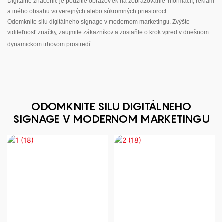
Digitálne značenie je použitie obrazoviek na zobrazovanie informácií, reklám
a iného obsahu vo verejných alebo súkromných priestoroch.
Odomknite silu digitálneho signage v modernom marketingu. Zvýšte
viditeľnosť značky, zaujmite zákazníkov a zostaňte o krok vpred v dnešnom
dynamickom trhovom prostredí.
ODOMKNITE SILU DIGITÁLNEHO
SIGNAGE V MODERNOM MARKETINGU