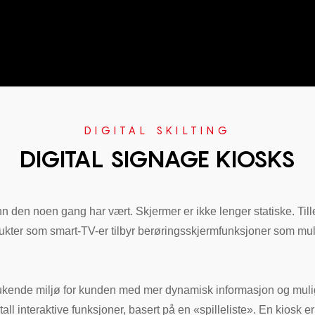
DIGITAL SKILTING
DIGITAL SIGNAGE KIOSKS
 enn den noen gang har vært. Skjermer er ikke lenger statiske. Ti
kter som smart-TV-er tilbyr berøringsskjermfunksjoner som muligg
lukende miljø for kunden med mer dynamisk informasjon og muligh
tall interaktive funksjoner, basert på en «spilleliste». En kiosk e