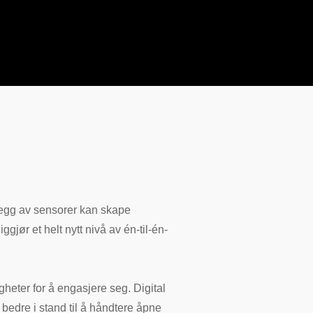
llegg av sensorer kan skape
jør et helt nytt nivå av én-til-én-
eter for å engasjere seg. Digital
r bedre i stand til å håndtere åpne