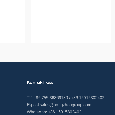
Kontakt oss
Tlf: +86 755 36869189 / +86 15915302402
E-post:
sales@hongzhougroup.com
WhatsApp: +86 15915302402