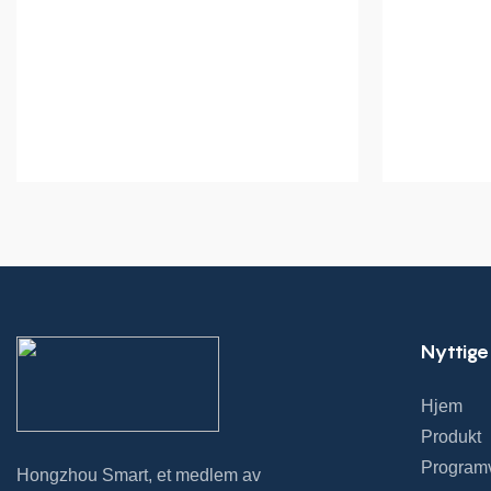
Nyttige
Hjem
Produkt
Program
Hongzhou Smart, et medlem av