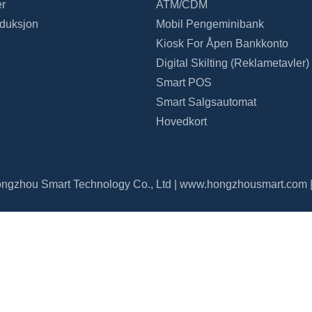
r
ATM/CDM
duksjon
Mobil Pengeminibank
Kiosk For Åpen Bankkonto
Digital Skilting (reklametavler)
Smart POS
Smart Salgsautomat
Hovedkort
gzhou Smart Technology Co., Ltd |
www.hongzhousmart.com