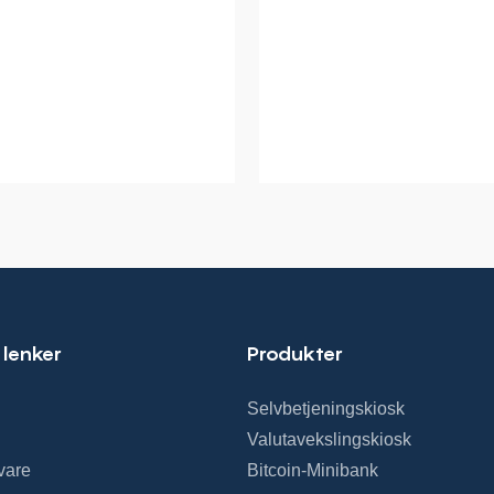
 lenker
Produkter
Selvbetjeningskiosk
Valutavekslingskiosk
vare
Bitcoin-Minibank