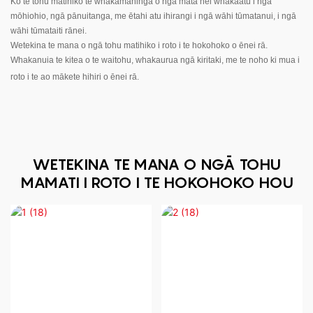
Ko te tohu matihiko te whakamahinga o ngā mata hei whakaatu i ngā
mōhiohio, ngā pānuitanga, me ētahi atu ihirangi i ngā wāhi tūmatanui, i ngā
wāhi tūmataiti rānei.
Wetekina te mana o ngā tohu matihiko i roto i te hokohoko o ēnei rā.
Whakanuia te kitea o te waitohu, whakaurua ngā kiritaki, me te noho ki mua i
roto i te ao mākete hihiri o ēnei rā.
WETEKINA TE MANA O NGĀ TOHU
MAMATI I ROTO I TE HOKOHOKO HOU