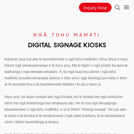
Inquiry Now
NGĀ TOHU MAMATI
DIGITAL SIGNAGE KIOSKS
Ināianei, kua nui ake te taunekeneke o ngā tohu matihiko i tōna āhua o mua.
Kāore ngā whakaaturanga e tū tonu ana. Mā te tāpiri o ngā pūoko ka taea te
waihanga i ngā wheako whaiaro. Ā, ko ngā hua hou pēnei i ngā tohu
matihiko pouaka whakaata atamai e tuku ana i ngā āheinga pa-mata e āhei
ai te taumata hou o te taunekeneke takitahi i te utu e taea ai.
Heoi anō, he taiao rumaki ake ngā Kioska mō te kiritaki me ngā mōhiohio
hihiri me ngā kōwhiringa hei whakauru atu. He iti noa ngā āhuatanga
taunekeneke o ngā tohu matihiko, e ai ki tētahi "rārangi waiata". He pai ake
te kaha o te kioska ki te whakahaere i ngā pātai tuwhera, ki te whakahaere
rānei i tētahi tauwhitinga ā-tinana.