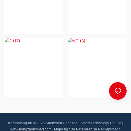
Karapatang-ari © 2025 Shenzhen Hongzhou Smart Technology Co.,Ltd |
www.hongzhousmart.com
|
Mapa ng Site
Patakaran sa Pagkapribado