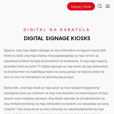
Inquiry Now
DIGITAL NA KARATULA
DIGITAL SIGNAGE KIOSKS
Ngayon, ang mga digital signage ay mas interactive na ngayon kaysa dati.
Hindi na static ang mga display. Ang pagdaragdag ng mga sensor ay
maaaring lumikha ng mga personalized na karanasan. At ang mga bagong
produkto tulad ng smart TV digital signage ay nag-aalok ng mga kakayahan
sa touchscreen na nagbibigay-daan sa isang ganap na bagong antas ng
one-on-one na interaksyon sa abot-kayang presyo.
Bukod dito, ang mga kiosk ay nag-aalok ng mas nakaka-engganyong
kapaligiran para sa customer na may mas dynamic na impormasyon at mga
opsyon para makipag-ugnayan. Ang digital signage sa pangkalahatan ay
may limitadong bilang ng mga interactive na tampok, na nakabatay sa isang
"playlist." Ang isang kiosk ay mas mahusay na nakakapaghawak ng mga