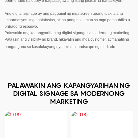
open-ended na query o nagsasagawa ng isang pisikal na transaksyon.
Ang digital signage ay ang paggamit ng mga screen upang ipakita ang
impormasyon, mga patalastas, at iba pang nilalaman sa mga pampubliko o
pribadong espasyo.
Palawakin ang kapangyarihan ng digital signage sa modernong marketing.
Pataasin ang visibility ng brand, hikayatin ang mga customer, at manatiling
nangunguna sa kasalukuyang dynamic na landscape ng merkado.
PALAWAKIN ANG KAPANGYARIHAN NG
DIGITAL SIGNAGE SA MODERNONG
MARKETING