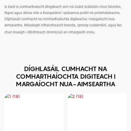
Is éard is comharthaíocht dhigiteach ann ná úsáid scáileáin chun faisnéis,
fógraí agus ábhar eile a thaispeáint i spásanna poiblí nó príobháideacha.
Díghlasáil cumhacht na comharthaíochta digiteacha i margaíocht nua-
aimseartha. Méadaigh infheictheacht branda, spreag custaiméirí, agus fan
chun tosaigh i dtírdhreach dinimiciúil an mhargaidh inniu.
DÍGHLASÁIL CUMHACHT NA
COMHARTHAÍOCHTA DIGITEACH I
MARGAÍOCHT NUA-AIMSEARTHA