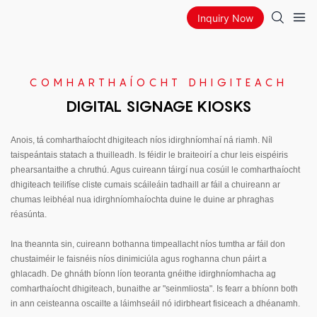
Inquiry Now
COMHARTHAÍOCHT DHIGITEACH
DIGITAL SIGNAGE KIOSKS
Anois, tá comharthaíocht dhigiteach níos idirghníomhaí ná riamh. Níl
taispeántais statach a thuilleadh. Is féidir le braiteoirí a chur leis eispéiris
phearsantaithe a chruthú. Agus cuireann táirgí nua cosúil le comharthaíocht
dhigiteach teilifíse cliste cumais scáileáin tadhaill ar fáil a chuireann ar
chumas leibhéal nua idirghníomhaíochta duine le duine ar phraghas
réasúnta.
Ina theannta sin, cuireann bothanna timpeallacht níos tumtha ar fáil don
chustaiméir le faisnéis níos dinimiciúla agus roghanna chun páirt a
ghlacadh. De ghnáth bíonn líon teoranta gnéithe idirghníomhacha ag
comharthaíocht dhigiteach, bunaithe ar "seinmliosta". Is fearr a bhíonn both
in ann ceisteanna oscailte a láimhseáil nó idirbheart fisiceach a dhéanamh.