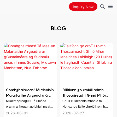
Inquiry Now
BLOG
Comhghairdeas! Tá Meaisín
Fáiltíonn go croíúil roimh
Malartaithe Airgeadra ár
Thoscaireacht Ghnó Mhór
gCustaiméara ag feidhmiú
Mheiriceá Laidinigh (29
Nuacht spreagúil! Tá ríméad
Chuir cuideachta mhór le rá i
anois i Times Square,
Duine) le haghaidh Cuairt ar
orainn a fhógairt go bhfuil meaisín
Hongzhou fáilte chroíúil roimh
Midtown Manhattan, Nua-
Shlabhra Tionsclaíoch
malartaithe airgeadra ár
thoscaireacht mhór de 29 ionadaí
2026
08
01
2026
07
27