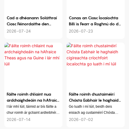
éifeachtúil. Faigh amach conas is
féidir lenár gciosc atá furasta le
húsáid am a shábháil duit agus
Cad a dhéanann Soláthraí
Conas an Ciosc Íocaíochta
taithí idirbhirt níos réidhe a
Ciosc Féinordaithe den
Billí is Fearr a Roghnú do do
sholáthar, rud a fhágann go bhfuil
Scoth?
Ghnó?
2026
07
24
2026
07
23
do cheannacháin laethúla níos
éasca ná riamh!
Fáilte roimh chliaint nua
Fáilte roimh chustaiméirí
ardchaighdeáin na hAfraice
Chósta Eabhair le haghaidh
Theas agus na Guine i lár
cigireachta críochfoirt
I lár mhí Iúil, táimid ar bís fáilte a
Go luath i mí Iúil, beidh deis
mhí Iúil
íocaíochta go luath i mí Iúil
chur roimh ár gcliaint ardleibhéil
eisiach ag custaiméirí Chósta
ón Afraic Theas agus ón nGuine!
Eabhair páirt a ghlacadh in
2026
07
14
2026
07
02
Tugann an deis eisiach seo deis
imeacht ríthábhachtach