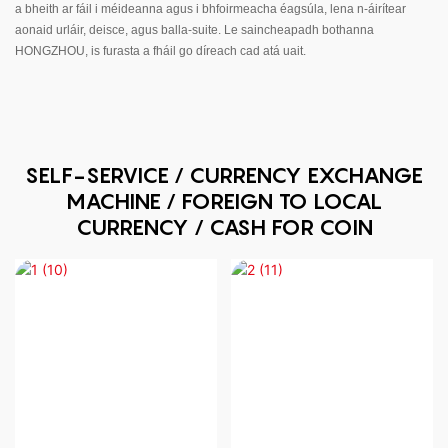
a bheith ar fáil i méideanna agus i bhfoirmeacha éagsúla, lena n-áirítear
aonaid urláir, deisce, agus balla-suite. Le saincheapadh bothanna
HONGZHOU, is furasta a fháil go díreach cad atá uait.
SELF-SERVICE / CURRENCY EXCHANGE
MACHINE / FOREIGN TO LOCAL
CURRENCY / CASH FOR COIN