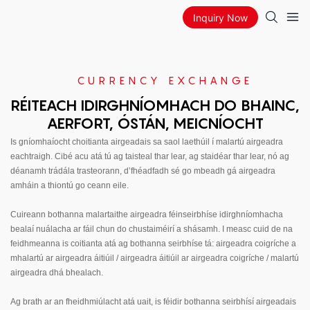
Inquiry Now
CURRENCY EXCHANGE
RÉITEACH IDIRGHNÍOMHACH DO BHAINC,
AERFORT, ÓSTÁN, MEICNÍOCHT
Is gníomhaíocht choitianta airgeadais sa saol laethúil í malartú airgeadra
eachtraigh. Cibé acu atá tú ag taisteal thar lear, ag staidéar thar lear, nó ag
déanamh trádála trasteorann, d’fhéadfadh sé go mbeadh gá airgeadra
amháin a thiontú go ceann eile.
Cuireann bothanna malartaithe airgeadra féinseirbhíse idirghníomhacha
bealaí nuálacha ar fáil chun do chustaiméirí a shásamh. I measc cuid de na
feidhmeanna is coitianta atá ag bothanna seirbhíse tá: airgeadra coigríche a
mhalartú ar airgeadra áitiúil / airgeadra áitiúil ar airgeadra coigríche / malartú
airgeadra dhá bhealach.
Ag brath ar an fheidhmiúlacht atá uait, is féidir bothanna seirbhísí airgeadais