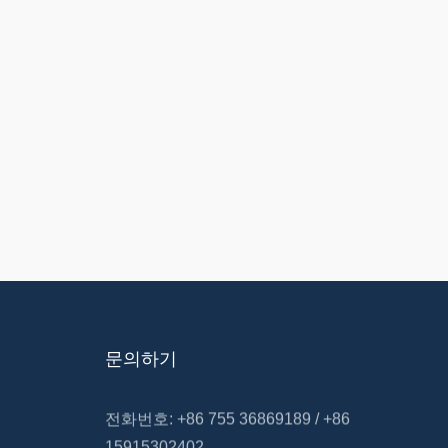
문의하기
전화번호: +86 755 36869189 / +86
15915302402