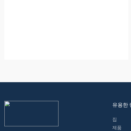
유용한 
집
제품