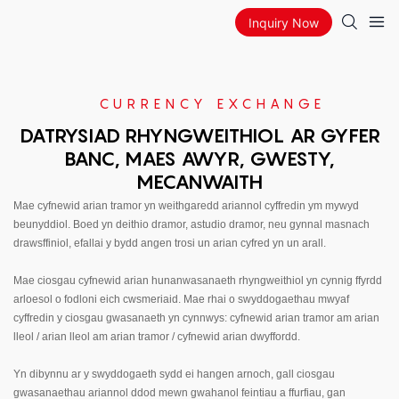
Inquiry Now
CURRENCY EXCHANGE
DATRYSIAD RHYNGWEITHIOL AR GYFER
BANC, MAES AWYR, GWESTY,
MECANWAITH
Mae cyfnewid arian tramor yn weithgaredd ariannol cyffredin ym mywyd
beunyddiol. Boed yn deithio dramor, astudio dramor, neu gynnal masnach
drawsffiniol, efallai y bydd angen trosi un arian cyfred yn un arall.
Mae ciosgau cyfnewid arian hunanwasanaeth rhyngweithiol yn cynnig ffyrdd
arloesol o fodloni eich cwsmeriaid. Mae rhai o swyddogaethau mwyaf
cyffredin y ciosgau gwasanaeth yn cynnwys: cyfnewid arian tramor am arian
lleol / arian lleol am arian tramor / cyfnewid arian dwyffordd.
Yn dibynnu ar y swyddogaeth sydd ei hangen arnoch, gall ciosgau
gwasanaethau ariannol ddod mewn gwahanol feintiau a ffurfiau, gan