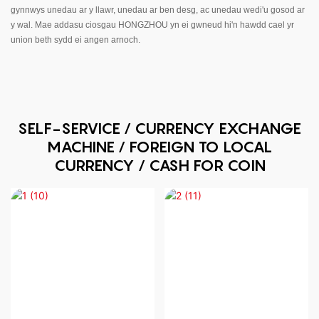
gynnwys unedau ar y llawr, unedau ar ben desg, ac unedau wedi'u gosod ar
y wal. Mae addasu ciosgau HONGZHOU yn ei gwneud hi'n hawdd cael yr
union beth sydd ei angen arnoch.
SELF-SERVICE / CURRENCY EXCHANGE
MACHINE / FOREIGN TO LOCAL
CURRENCY / CASH FOR COIN