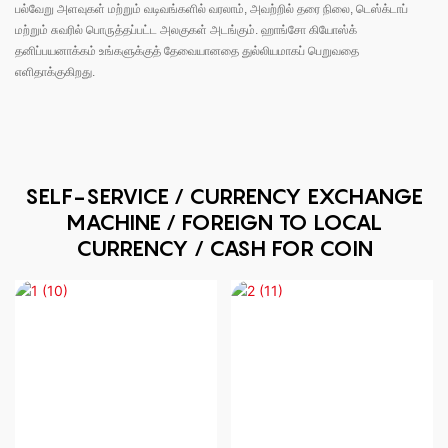
பல்வேறு அளவுகள் மற்றும் வடிவங்களில் வரலாம், அவற்றில் தரை நிலை, டெஸ்க்டாப்
மற்றும் சுவரில் பொருத்தப்பட்ட அலகுகள் அடங்கும். ஹாங்சோ கியோஸ்க்
தனிப்பயனாக்கம் உங்களுக்குத் தேவையானதை துல்லியமாகப் பெறுவதை
எளிதாக்குகிறது.
SELF-SERVICE / CURRENCY EXCHANGE
MACHINE / FOREIGN TO LOCAL
CURRENCY / CASH FOR COIN