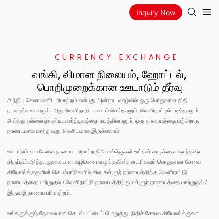
Inquiry Now
CURRENCY EXCHANGE
வங்கி, விமான நிலையம், ஹோட்டல்,
பொறிமுறைக்கான ஊடாடும் தீர்வு
அந்நிய செலாவணி பரிமாற்றம் என்பது அன்றாட வாழ்வில் ஒரு பொதுவான நிதி
நடவடிக்கையாகும். அது வெளிநாடு பயணம் செய்தாலும், வெளிநாட்டில் படித்தாலும்,
அல்லது எல்லை தாண்டிய வர்த்தகத்தை நடத்தினாலும், ஒரு நாணயத்தை மற்றொரு
நாணயமாக மாற்றுவது அவசியமாக இருக்கலாம்.
ஊடாடும் சுய சேவை நாணய பரிமாற்ற கியோஸ்க்குகள் உங்கள் வாடிக்கையாளர்களை
திருப்திப்படுத்த புதுமையான வழிகளை வழங்குகின்றன. மிகவும் பொதுவான சேவை
கியோஸ்க்குகளின் செயல்பாடுகளில் சில: உள்ளூர் நாணயத்திற்கு வெளிநாட்டு
நாணயத்தை மாற்றுதல் / வெளிநாட்டு நாணயத்திற்கு உள்ளூர் நாணயத்தை மாற்றுதல் /
இருவழி நாணய பரிமாற்றம்.
உங்களுக்குத் தேவையான செயல்பாட்டைப் பொறுத்து, நிதிச் சேவை கியோஸ்க்குகள்