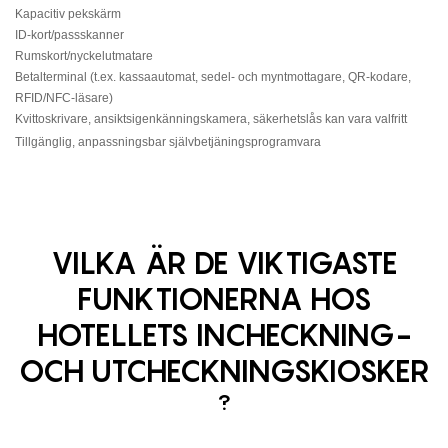
Kapacitiv pekskärm
ID-kort/passskanner
Rumskort/nyckelutmatare
Betalterminal (t.ex. kassaautomat, sedel- och myntmottagare, QR-kodare,
RFID/NFC-läsare)
Kvittoskrivare,
ansiktsigenkänningskamera, säkerhetslås kan vara valfritt
Tillgänglig, anpassningsbar självbetjäningsprogramvara
VILKA ÄR DE VIKTIGASTE
FUNKTIONERNA HOS
HOTELLETS INCHECKNING-
OCH UTCHECKNINGSKIOSKER
?