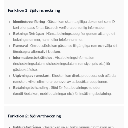
Funktion
1:
Självincheckning
Identitetsverifiering
: Gäster kan skanna giltiga dokument som ID-
kort eller pass för att läsa och verifiera personlig information.
Bokningsförfrågan
: Hämta bokningsuppgifter genom att ange ett
bokningsnummer, namn eller telefonnummer.
Rumsval
: Om det stöds kan gäster se tillgängliga rum och välja sitt
föredragna alternativ i kiosken.
Informationsbekräftelse
: Visa bokningsinformation
(incheckningsdatum, utcheckningsdatum, rumstyp, pris etc.) för
gästbekräftelse.
Utgivning av rumskort
: Kiosken kan direkt producera och utfärda
rumskort, vilket eliminerar behovet av att besöka receptionen.
Betalningsbehandling
: Stöd för flera betalningsmetoder
(kredit-/betalkort, mobilbetalningar etc.) för insättningsbetalning.
Funktion 2:
Självutcheckning
Fakturaförfrågan
: Gäster kan se all förbrukningsinformation och