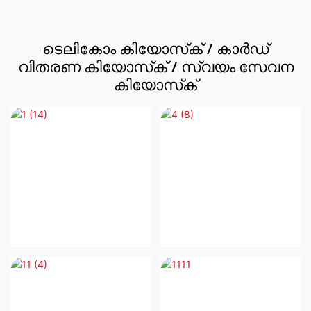
ടെലികോം കിയോസ്‌ക് / കാർഡ്
വിതരണ കിയോസ്‌ക് / സ്വയം സേവന
കിയോസ്‌ക്