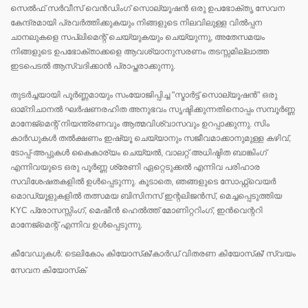
സെൽഫ് സർവീസ് വെൻഡിംഗ് സൊല്യൂഷൻ ഒരു ഉപഭോക്തൃ സേവന
കേന്ദ്രമായി പ്രവർത്തിക്കുകയും നിങ്ങളുടെ നിലവിലുള്ള വിൽപ്പന
ചാനലുകളെ സപ്ലിമെന്റ് ചെയ്യുകയും ചെയ്യുന്നു, അതേസമയം
നിങ്ങളുടെ ഉപഭോക്താക്കളെ ആവശ്യാനുസരണം തടസ്സമില്ലാത്ത
ഇടപെടൽ ആസ്വദിക്കാൻ പ്രാപ്തരാക്കുന്നു.
തുടർച്ചയായി പൂർണ്ണമായും സംയോജിപ്പിച്ച "സ്മാർട്ട് സൊല്യൂഷൻ" ഒരു
ഓമ്‌നിചാനൽ ഘർഷണരഹിത അനുഭവം സൃഷ്ടിക്കുന്നതിനൊപ്പം സമ്പൂർണ്ണ
മാനേജ്‌മെന്റ് നിയന്ത്രണവും ആത്മവിശ്വാസവും ഉറപ്പാക്കുന്നു. സിം
കാർഡുകൾ തൽക്ഷണം ഇഷ്യൂ ചെയ്യാനും സജീവമാക്കാനുമുള്ള കഴിവ്,
ടോപ്പ്-അപ്പുകൾ കൈകാര്യം ചെയ്യൽ, വാലറ്റ് അധിഷ്ഠിത ബാങ്കിംഗ്
എന്നിവയുടെ ഒരു പൂർണ്ണ ശ്രേണി ഏറ്റെടുക്കൽ എന്നിവ പരിഹാര
സവിശേഷതകളിൽ ഉൾപ്പെടുന്നു. കൂടാതെ, ഞങ്ങളുടെ സോഫ്റ്റ്‌വെയർ
മൊഡ്യൂളുകളിൽ തത്സമയ ബിസിനസ് ഇന്റലിജൻസ്, മെച്ചപ്പെടുത്തിയ
KYC പ്രോസസ്സിംഗ്, മെഷീൻ ഹെൽത്ത് മോണിറ്ററിംഗ്, ഇൻവെന്ററി
മാനേജ്‌മെന്റ് എന്നിവ ഉൾപ്പെടുന്നു.
കീവേഡുകൾ: ടെലികോം കിയോസ്‌ക്/കാർഡ് വിതരണ കിയോസ്‌ക്/ സ്വയം
സേവന കിയോസ്‌ക്