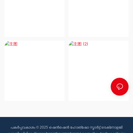
പകർപ്പവകാശം © 2025 ഷെൻ‌ഷെൻ ഹോങ്‌ഷോ സ്മാർട്ട് ടെക്‌നോളജി