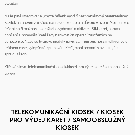
vyžádání.
Naše plně integrované „chytré řešení“ vytváří bezproblémový omnikanálový
zážitek a zároveň zajišťuje naprostou kontrolu a důvěru v řízení. Mezi funkce
řešení patří možnost okamžitého vydávání a aktivace SIM karet, správa
dobíjení a provádění celé řady bankovních operací založených na
peněžence. Naše softwarové moduly navíc zahrnují business intelligence v
reálném čase, vylepšené zpracování KYC, monitorování stavu strojů a
správu zásob.
Klíčová slova: telekomunikační kiosek/kiosek pro výdej karet/ samoobslužný
kiosek
TELEKOMUNIKAČNÍ KIOSEK / KIOSEK
PRO VÝDEJ KARET / SAMOOBSLUŽNÝ
KIOSEK