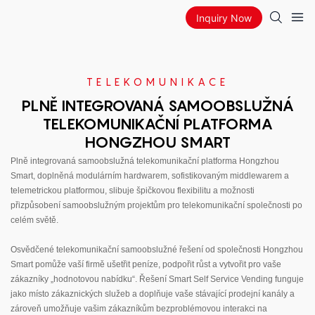
Inquiry Now
TELEKOMUNIKACE
PLNĚ INTEGROVANÁ SAMOOBSLUŽNÁ
TELEKOMUNIKAČNÍ PLATFORMA
HONGZHOU SMART
Plně integrovaná samoobslužná telekomunikační platforma Hongzhou
Smart, doplněná modulárním hardwarem, sofistikovaným middlewarem a
telemetrickou platformou, slibuje špičkovou flexibilitu a možnosti
přizpůsobení samoobslužným projektům pro telekomunikační společnosti po
celém světě.
Osvědčené telekomunikační samoobslužné řešení od společnosti Hongzhou
Smart pomůže vaší firmě ušetřit peníze, podpořit růst a vytvořit pro vaše
zákazníky „hodnotovou nabídku“. Řešení Smart Self Service Vending funguje
jako místo zákaznických služeb a doplňuje vaše stávající prodejní kanály a
zároveň umožňuje vašim zákazníkům bezproblémovou interakci na