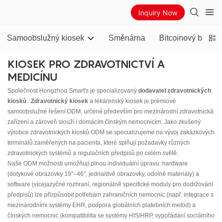
Inquiry Now
Samoobslužný kiosek
Směnárna
Bitcoinový banko
KIOSEK PRO ZDRAVOTNICTVÍ A
MEDICÍNU
Společnost Hongzhou Smart's je specializovaný
dodavatel zdravotnických
kiosků
.
Zdravotnický kiosek
a lékárenský kiosek je prémiové
samoobslužné řešení ODM, určené především pro mezinárodní zdravotnická
zařízení a zároveň slouží i domácím čínským nemocnicím. Jako zkušený
výrobce zdravotnických kiosků ODM se specializujeme na vývoj zakázkových
terminálů zaměřených na pacienta, které splňují požadavky různých
zdravotnických systémů a regulačních předpisů po celém světě.
Naše ODM možnosti umožňují plnou individuální úpravu: hardware
(dotykové obrazovky 19”–46”, jedna/dvě obrazovky, odolné materiály) a
software (vícejazyčné rozhraní, regionálně specifické moduly pro dodržování
předpisů) lze přizpůsobit potřebám zahraničních nemocnic (např. integrace s
mezinárodními systémy EHR, podpora globálních platebních metod) a
čínských nemocnic (kompatibilita se systémy HIS/HRP, vypořádání sociálního