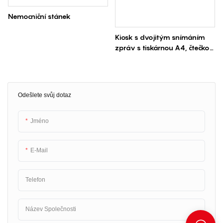
Nemocniční stánek
Kiosk s dvojitým snímáním
zpráv s tiskárnou A4, čtečkou
ID karet, čtečkou QR karet v
nemocnici
Odešlete svůj dotaz
Jméno
E-Mail
Telefon
Název Společnosti