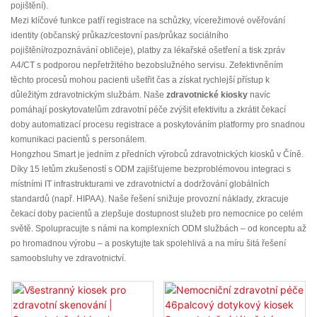
pojištění).
Mezi klíčové funkce patří registrace na schůzky, vícerežimové ověřování
identity (občanský průkaz/cestovní pas/průkaz sociálního
pojištění/rozpoznávání obličeje), platby za lékařské ošetření a tisk zpráv
A4/CT s podporou nepřetržitého bezobslužného servisu. Zefektivněním
těchto procesů mohou pacienti ušetřit čas a získat rychlejší přístup k
důležitým zdravotnickým službám. Naše
zdravotnické kiosky
navíc
pomáhají poskytovatelům zdravotní péče zvýšit efektivitu a zkrátit čekací
doby automatizací procesu registrace a poskytováním platformy pro snadnou
komunikaci pacientů s personálem.
Hongzhou Smart je jedním z předních výrobců zdravotnických kiosků v Číně.
Díky 15 letům zkušeností s ODM zajišťujeme bezproblémovou integraci s
místními IT infrastrukturami ve zdravotnictví a dodržování globálních
standardů (např. HIPAA). Naše řešení snižuje provozní náklady, zkracuje
čekací doby pacientů a zlepšuje dostupnost služeb pro nemocnice po celém
světě. Spolupracujte s námi na komplexních ODM službách – od konceptu až
po hromadnou výrobu – a poskytujte tak spolehlivá a na míru šitá řešení
samoobsluhy ve zdravotnictví.