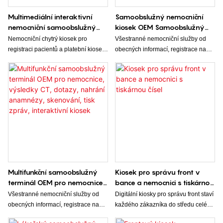
Multimediální interaktivní
Samoobslužný nemocniční
nemocniční samoobslužný
kiosek OEM Samoobslužný
pokladní kiosek
platební kiosek pro
Nemocniční chytrý kiosek pro
Všestranné nemocniční služby od
Samoobslužný tiskový kiosek
nemocniční zdraví s tiskem
registraci pacientů a platební kiosek
obecných informací, registrace na
v nemocnici se čtečkou
anamnézy
identifikuje pacienty pomocí
schůzky, zobrazení průběhu
zdravotních karet
občanského průkazu/cestovního
konzultací, vydávání lístků, tisku
pasu, karty sociálního pojištění,
testovacích protokolů až po platbu.
obličeje s detekcí v reálném čase,
což zajišťuje, že pacient je skutečná
a správná osoba.
Multifunkční samoobslužný
Kiosek pro správu front v
terminál OEM pro nemocnice,
bance a nemocnici s tiskárnou
výsledky CT, dotazy, nahrání
čísel
Všestranné nemocniční služby od
Digitální kiosky pro správu front staví
anamnézy, skenování, tisk
obecných informací, registrace na
každého zákazníka do středu celého
zpráv, interaktivní kiosek
schůzky, zobrazení průběhu
procesu, od odbavení až po odjezd.