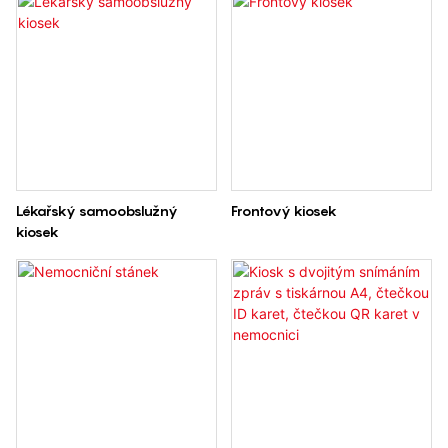
konzultací, vydávání lístků, tisku
testovacích protokolů až po platbu.
Lékařský samoobslužný
Frontový kiosek
kiosek