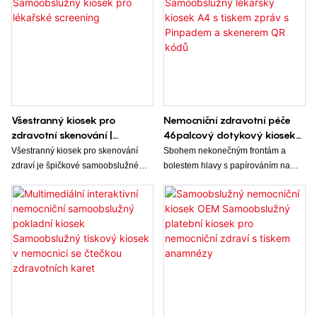
Všestranný kiosek pro
Nemocniční zdravotní péče
zdravotní skenování |
46palcový dotykový kiosek
Samoobslužný kiosek pro
Samoobslužný lékařský
Všestranný kiosek pro skenování
Sbohem nekonečným frontám a
lékařské screening
kiosek A4 s tiskem zpráv s
zdraví je špičkové samoobslužné
bolestem hlavy s papírováním na
Pinpadem a skenerem QR
řešení pro lékařské screening, které
recepcích v nemocnicích nebo
kódů
uživatelům poskytuje rychlé a
pečovatelských zařízeních.
komplexní zdravotní posouzení.
Tento inovativní kiosek nabízí řadu
diagnostických nástrojů, které
umožňují jednotlivcům sledovat
důležité zdravotní ukazatele a
získávat personalizované zdravotní
informace pohodlným a dostupným
způsobem.