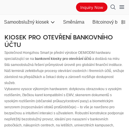
Inquiry Now
Samoobslužný kiosek
Směnárna
Bitcoinový banko
KIOSEK PRO OTEVŘENÍ BANKOVNÍHO
ÚČTU
Společnost Hongzhou Smart je přední výrobce OEM/ODM hardwaru
specializující se na
bankovní kiosky pro otevírání účtů
a dodává na míru
šitá samoobslužná řešení průmyslové úrovně pro globální finanční instituce.
Náš terminál zefektivňuje procesy otevírání osobních i firemních účtů, snižuje
závislost na přepážkách a čekací doby a zároveň rozšiřuje dostupnost
služeb.
Vybaveno vysoce výkonným hardwarem: dotykovou obrazovkou s vysokým
rozlišením, čtečkou karet kompatibilní s EMV, skenerem dokumentů s
vysokým rozlišením (občanské průkazy/cestovní pasy) a biometrickým
senzorem (rozpoznávání otisků prstů/obličeje) – to vše je navrženo pro
bezpečnou a intuitivní interakci s uživatelem. Robustní konstrukce podporuje
nepřetržitý bezobslužný provoz, ideální pro nasazení v bankovních
pobočkách, nákupních centrech, na letištích, univerzitních kampusech,