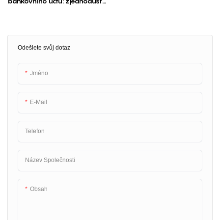
bankovního účtu: zjednodušte
a zrychlete proces
Odešlete svůj dotaz
Jméno
E-Mail
Telefon
Název Společnosti
Obsah