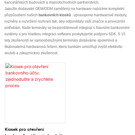
kancelářských budovách a maloobchodních partnerstvích.
Jakožto dodavatel OEM/ODM zaměřený na hardware nabízíme kompletní
přizpůsobení našich
bankovních kiosků
: upravujeme hardwarové moduly,
rozměry a rozvržení rozhraní tak, aby odpovídaly vaší značce a provozním
potřebám. Naše terminály se bezproblémově integrují s hlavními bankovními
systémy a pro hladkou integraci softwaru poskytujeme podporu SDK. S 15
lety zkušeností se samoobslužnými terminály dodáváme spolehlivá a
škálovatelná hardwarová řešení, která bankám umožňují zvýšit efektivitu
služeb a zákaznickou zkušenost.
Kiosek pro otevření