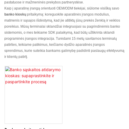
pastatuose ir mažmeninės prekybos partnerystėse.
Kaip į aparatinę įrangą orientuoti OEM/ODM tiekėjai, siūlome visišką savo
banko kioskų
pritaikymą: koreguokite aparatinės įrangos modulius,
matmenis ir sąsajos išdėstymą, kad jie atitiktų jūsų prekės ženklą ir veiklos
poreikius. Mūsų terminalai sklandžiai integruojasi su pagrindinėmis banko
sistemomis, o mes teikiame SDK palaikymą, kad būtų užtikrinta sklandi
programinės įrangos integracija. Turėdami 15 metų savitarnos terminalų
patirties, teikiame patikimus, keičiamo dydžio aparatinės įrangos
sprendimus, kurie suteikia bankams galimybę padidinti paslaugų efektyvumą
ir klientų patirtį.