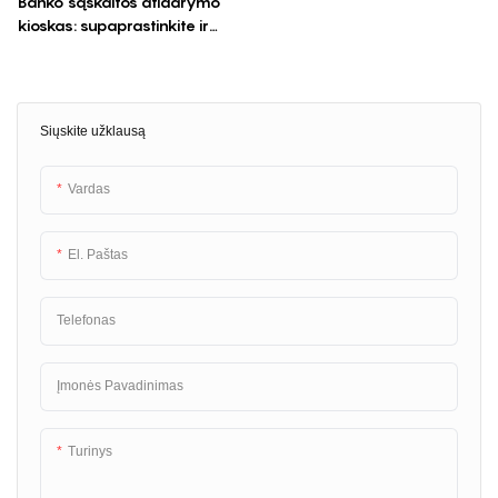
Banko sąskaitos atidarymo
kioskas: supaprastinkite ir
paspartinkite procesą
Siųskite užklausą
Vardas
El. Paštas
Telefonas
Įmonės Pavadinimas
Turinys