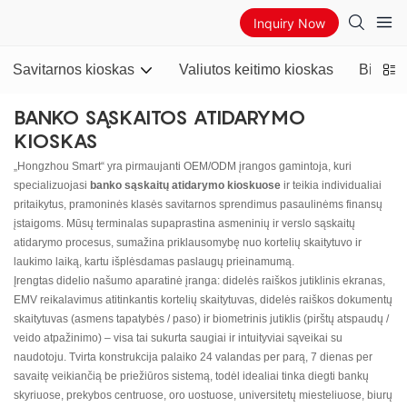
Inquiry Now
Savitarnos kioskas
Valiutos keitimo kioskas
Bitcoi
BANKO SĄSKAITOS ATIDARYMO
KIOSKAS
„Hongzhou Smart“ yra pirmaujanti OEM/ODM įrangos gamintoja, kuri
specializuojasi
banko sąskaitų atidarymo kioskuose
ir teikia individualiai
pritaikytus, pramoninės klasės savitarnos sprendimus pasaulinėms finansų
įstaigoms. Mūsų terminalas supaprastina asmeninių ir verslo sąskaitų
atidarymo procesus, sumažina priklausomybę nuo kortelių skaitytuvo ir
laukimo laiką, kartu išplėsdamas paslaugų prieinamumą.
Įrengtas didelio našumo aparatinė įranga: didelės raiškos jutiklinis ekranas,
EMV reikalavimus atitinkantis kortelių skaitytuvas, didelės raiškos dokumentų
skaitytuvas (asmens tapatybės / paso) ir biometrinis jutiklis (pirštų atspaudų /
veido atpažinimo) – visa tai sukurta saugiai ir intuityviai sąveikai su
naudotoju. Tvirta konstrukcija palaiko 24 valandas per parą, 7 dienas per
savaitę veikiančią be priežiūros sistemą, todėl idealiai tinka diegti bankų
skyriuose, prekybos centruose, oro uostuose, universitetų miesteliuose, biurų