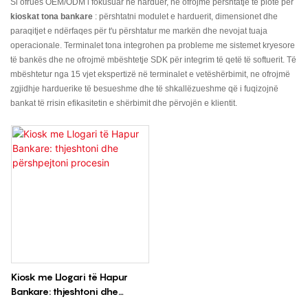
Si ofrues OEM/ODM i fokusuar në harduer, ne ofrojmë përshtatje të plotë për
kioskat tona bankare
: përshtatni modulet e harduerit, dimensionet dhe
paraqitjet e ndërfaqes për t'u përshtatur me markën dhe nevojat tuaja
operacionale. Terminalet tona integrohen pa probleme me sistemet kryesore
të bankës dhe ne ofrojmë mbështetje SDK për integrim të qetë të softuerit. Të
mbështetur nga 15 vjet ekspertizë në terminalet e vetëshërbimit, ne ofrojmë
zgjidhje harduerike të besueshme dhe të shkallëzueshme që i fuqizojnë
bankat të rrisin efikasitetin e shërbimit dhe përvojën e klientit.
Kiosk me Llogari të Hapur
Bankare: thjeshtoni dhe
përshpejtoni procesin