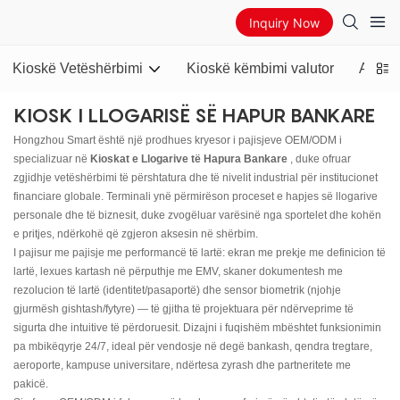
Inquiry Now
Kioskë Vetëshërbimi
Kioskë këmbimi valutor
ATM B
KIOSK I LLOGARISË SË HAPUR BANKARE
Hongzhou Smart është një prodhues kryesor i pajisjeve OEM/ODM i
specializuar në
Kioskat e Llogarive të Hapura Bankare
, duke ofruar
zgjidhje vetëshërbimi të përshtatura dhe të nivelit industrial për institucionet
financiare globale. Terminali ynë përmirëson proceset e hapjes së llogarive
personale dhe të biznesit, duke zvogëluar varësinë nga sportelet dhe kohën
e pritjes, ndërkohë që zgjeron aksesin në shërbim.
I pajisur me pajisje me performancë të lartë: ekran me prekje me definicion të
lartë, lexues kartash në përputhje me EMV, skaner dokumentesh me
rezolucion të lartë (identitet/pasaportë) dhe sensor biometrik (njohje
gjurmësh gishtash/fytyre) — të gjitha të projektuara për ndërveprime të
sigurta dhe intuitive të përdoruesit. Dizajni i fuqishëm mbështet funksionimin
pa mbikëqyrje 24/7, ideal për vendosje në degë bankash, qendra tregtare,
aeroporte, kampuse universitare, ndërtesa zyrash dhe partneritete me
pakicë.