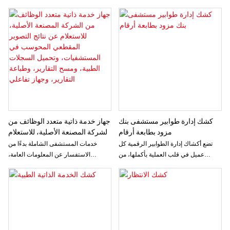
بطاقات التأمين الصحي
وتسجيل المواعيد، وعرض تقدم
المرضى من خلال بطاقة الهوية/جواز
الاستشارة، وإصدار التذاكر، وطباعة
السفر، وبطاقة التأمين الاجتماعي،
تقارير الاختبارات، وصولاً إلى الدفع.
والتعرف على الوجه مع الكشف المباشر،
مما يضمن أن المريض شخص حقيقي
والشخص الصحيح.
كشك إدارة طوابير مستشفى بنك
جهاز خدمة ذاتية متعدد الوظائف من
مزود بطابعة أرقام
الشركة المصنعة الأصلية، للاستعلام
عن نتائج التصوير المقطعي
تضع أكشاك إدارة الطوابير الرقمية كل
خدمات المستشفى الشاملة بدءًا من
المحوسب في المستشفيات،
عميل في قلب العملية بأكملها، من
الاستفسار عن المعلومات العامة،
وتحميل السجلات الطبية، ومسح
تسجيل الوصول إلى المغادرة.
وتسجيل المواعيد، وعرض تقدم
التقارير، وطباعة التقارير، وجهاز
الاستشارة، وإصدار التذاكر، وطباعة
تفاعلي
تقارير الاختبارات، وصولاً إلى الدفع.