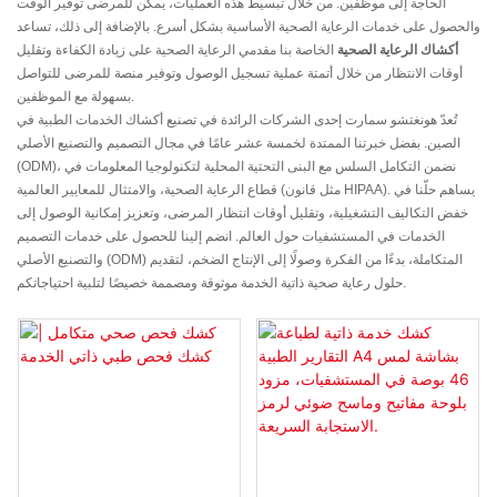
الحاجة إلى موظفين. من خلال تبسيط هذه العمليات، يمكن للمرضى توفير الوقت
والحصول على خدمات الرعاية الصحية الأساسية بشكل أسرع. بالإضافة إلى ذلك، تساعد
أكشاك الرعاية الصحية
الخاصة بنا مقدمي الرعاية الصحية على زيادة الكفاءة وتقليل
أوقات الانتظار من خلال أتمتة عملية تسجيل الوصول وتوفير منصة للمرضى للتواصل
بسهولة مع الموظفين.
تُعدّ هونغتشو سمارت إحدى الشركات الرائدة في تصنيع أكشاك الخدمات الطبية في
الصين. بفضل خبرتنا الممتدة لخمسة عشر عامًا في مجال التصميم والتصنيع الأصلي
(ODM)، نضمن التكامل السلس مع البنى التحتية المحلية لتكنولوجيا المعلومات في
قطاع الرعاية الصحية، والامتثال للمعايير العالمية (مثل قانون HIPAA). يساهم حلّنا في
خفض التكاليف التشغيلية، وتقليل أوقات انتظار المرضى، وتعزيز إمكانية الوصول إلى
الخدمات في المستشفيات حول العالم. انضم إلينا للحصول على خدمات التصميم
والتصنيع الأصلي (ODM) المتكاملة، بدءًا من الفكرة وصولًا إلى الإنتاج الضخم، لتقديم
حلول رعاية صحية ذاتية الخدمة موثوقة ومصممة خصيصًا لتلبية احتياجاتكم.