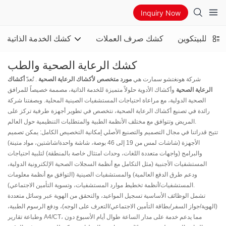
Inquiry Now
آلي للبيتكوين
كشك صرف العملات
كشك الخدمة الذاتية
كشك الرعاية الصحية والطب
شركة هونغتشو سمارت هي
مورد متخصص لأكشاك الرعاية الصحية
. تُعدّ
أكشاك
الرعاية الصحية
وأكشاك الأدوية حلولاً متميزة للخدمة الذاتية، مصممة خصيصاً للمرافق
الصحية الدولية، مع مراعاة احتياجات المستشفيات الصينية المحلية. وبصفتنا شركة
رائدة في تصنيع أكشاك الرعاية الصحية، نتخصص في تطوير أجهزة طرفية تركز على
المريض وتتوافق مع مختلف الأنظمة الطبية والمتطلبات التنظيمية حول العالم.
تتيح قدراتنا في مجال التصميم والتصنيع الأصلي إمكانية التخصيص الكامل: يمكن تصميم
الأجهزة (شاشات لمس من 19 إلى 46 بوصة، شاشة واحدة/شاشتين، مواد متينة)
والبرامج (واجهات متعددة اللغات، وحدات امتثال خاصة بالمنطقة) لتلبية احتياجات
المستشفيات الأجنبية (مثل التكامل مع أنظمة السجلات الصحية الإلكترونية الدولية،
ودعم طرق الدفع العالمية) والمستشفيات الصينية (التوافق مع أنظمة معلومات
المستشفيات/أنظمة تخطيط موارد المستشفيات، وتسوية التأمين الاجتماعي).
تشمل الوظائف الأساسية تسجيل المواعيد، والتحقق من الهوية عبر وسائل متعددة
(الهوية/جواز السفر/بطاقة التأمين الاجتماعي/التعرف على الوجه)، ودفع الرسوم الطبية،
وطباعة تقارير A4/CT، مما يدعم خدمة على مدار الساعة طوال أيام الأسبوع دون