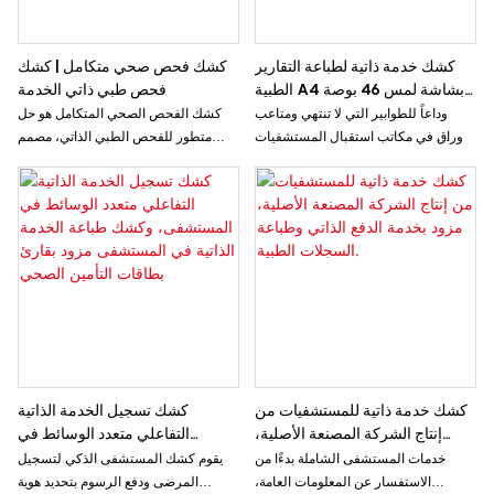
كشك خدمة ذاتية لطباعة التقارير
كشك فحص صحي متكامل | كشك
الطبية A4 بشاشة لمس 46 بوصة
فحص طبي ذاتي الخدمة
في المستشفيات، مزود بلوحة
وداعاً للطوابير التي لا تنتهي ومتاعب
كشك الفحص الصحي المتكامل هو حل
مفاتيح وماسح ضوئي لرمز
الأوراق في مكاتب استقبال المستشفيات
متطور للفحص الطبي الذاتي، مصمم
الاستجابة السريعة.
أو مرافق الرعاية.
لتزويد المستخدمين بتقييمات صحية
سريعة وشاملة. يوفر هذا الكشك المبتكر
مجموعة من أدوات التشخيص، مما يُمكّن
الأفراد من مراقبة مؤشراتهم الصحية
الحيوية والحصول على معلومات صحية
شخصية بطريقة مريحة وسهلة الوصول.
كشك خدمة ذاتية للمستشفيات من
كشك تسجيل الخدمة الذاتية
إنتاج الشركة المصنعة الأصلية،
التفاعلي متعدد الوسائط في
مزود بخدمة الدفع الذاتي وطباعة
المستشفى، وكشك طباعة الخدمة
خدمات المستشفى الشاملة بدءًا من
يقوم كشك المستشفى الذكي لتسجيل
السجلات الطبية.
الذاتية في المستشفى مزود بقارئ
الاستفسار عن المعلومات العامة،
المرضى ودفع الرسوم بتحديد هوية