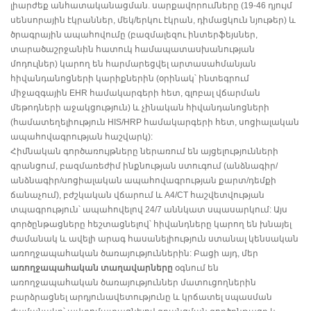
լիարժեք անհատականացման. սարքավորումները (19-46 դյույմ
սենսորային էկրաններ, մեկ/երկու էկրան, դիմացկուն նյութեր) և
ծրագրային ապահովումը (բազմալեզու ինտերֆեյսներ,
տարածաշրջանին հատուկ համապատասխանության
մոդուլներ) կարող են հարմարեցվել արտասահմանյան
հիվանդանոցների կարիքներին (օրինակ՝ ինտեգրում
միջազգային EHR համակարգերի հետ, գլոբալ վճարման
մեթոդների աջակցություն) և չինական հիվանդանոցների
(համատեղելիություն HIS/HRP համակարգերի հետ, սոցիալական
ապահովագրության հաշվարկ):
Հիմնական գործառույթները ներառում են այցելությունների
գրանցում, բազմառեժիմ ինքնության ստուգում (անձնագիր/
անձնագիր/սոցիալական ապահովագրության քարտ/դեմքի
ճանաչում), բժշկական վճարում և A4/CT հաշվետվության
տպագրություն՝ ապահովելով 24/7 աննկատ սպասարկում: Այս
գործընթացները հեշտացնելով՝ հիվանդները կարող են խնայել
ժամանակ և ավելի արագ հասանելիություն ստանալ կենսական
առողջապահական ծառայություններին: Բացի այդ, մեր
առողջապահական տաղավարները
օգնում են
առողջապահական ծառայություններ մատուցողներին
բարձրացնել արդյունավետությունը և կրճատել սպասման