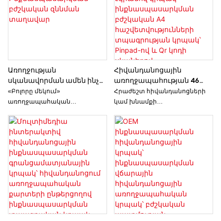
Առողջության
Հիվանդանոցային
սկանավորման ամեն ինչ
առողջապահության 46
մեկում |
դյույմանոց սենսորային
«Բոլորը մեկում»
Հրաժեշտ հիվանդանոցների
Ինքնասպասարկման
էկրանով կրպակ՝
առողջապահական
կամ խնամքի
բժշկական զննման
ինքնասպասարկման
սկանավորման կրպակը
հաստատությունների
տաղավար
բժշկական A4
առաջադեմ
ընդունարաններում անվերջ
հաշվետվությունների
ինքնասպասարկման
հերթերին և թղթաբանության
տպագրության կրպակ՝
բժշկական զննման լուծում է,
հետ կապված գլխացավերին։
Pinpad-ով և Qr կոդի
որը նախատեսված է
սկաներով
օգտատերերին արագ և
համապարփակ առողջական
գնահատականներ
տրամադրելու համար: Այս
նորարարական կրպակն
առաջարկում է ախտորոշիչ