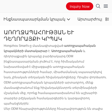
Inquiry Now
Ինքնասպասարկման կրպակ
Արտարժույթի 
ԱՌՈՂՋԱՊԱՀՈՒԹՅԱՆ ԵՒ Դ
ԵՂՈՐԱՅՔԻ ԿՐՊԱԿ
Hongzhou Smart's-ը մասնագիտացված
առողջապահական
կրպակների մատակարար
է:
Առողջապահական
և
դեղորայքային կրպակը բարձրակարգ ODM
ինքնասպասարկման լուծում է, որը հիմնականում
նախատեսված է միջազգային առողջապահական
հաստատությունների համար, միաժամանակ սպասարկելով
նաև չինական տեղական հիվանդանոցները: Որպես փորձառու
ODM առողջապահական կրպակների արտադրող, մենք
մասնագիտանում ենք հիվանդակենտրոն տերմինալների
մշակման մեջ, որոնք համապատասխանում են աշխարհի
տարբեր բժշկական համակարգերին և կարգավորող
պահանջներին:
Մեր ODM հնարավորությունները հնարավորություն են տալիս