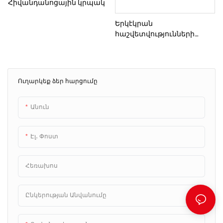
Հիվանդանոցային կրպակ
Երկէկրան
հաշվետվությունների
տպագրության կրպակ A4
տպիչով,
նույնականացման
քարտերի կարդացող
Ուղարկեք ձեր հարցումը
սարքով, QR քարտերի
կարդացող սարք
հիվանդանոցում
Անուն
Էլ․ Փոստ
Հեռախոս
Ընկերության Անվանումը